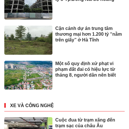
Cận cảnh dự án trung tâm
thương mại hơn 1.200 tỷ “nằm
trên giấy” ở Hà Tĩnh
Một số quy định xử phạt vi
phạm đất đai có hiệu lực từ
tháng 8, người dân nên biết
XE VÀ CÔNG NGHỆ
Cuộc đua từ trạm xăng đến
trạm sạc của châu Âu