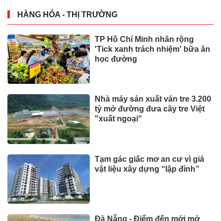
HÀNG HÓA - THỊ TRƯỜNG
TP Hồ Chí Minh nhân rộng
'Tick xanh trách nhiệm' bữa ăn
học đường
Nhà máy sản xuất ván tre 3.200
tỷ mở đường đưa cây tre Việt
"xuất ngoại"
Tạm gác giấc mơ an cư vì giá
vật liệu xây dựng “lập đỉnh”
Đà Nẵng - Điểm đến mới mở