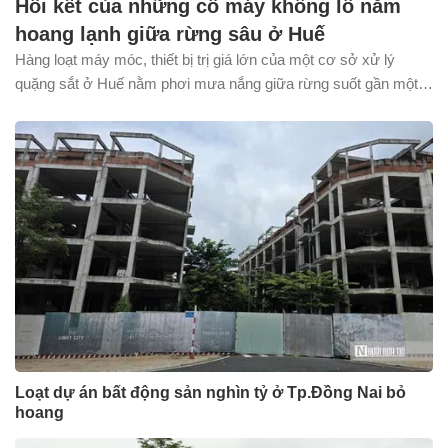
Hồi kết của những cỗ máy khổng lồ nằm
hoang lạnh giữa rừng sâu ở Huế
Hàng loạt máy móc, thiết bị trị giá lớn của một cơ sở xử lý
quặng sắt ở Huế nằm phơi mưa nắng giữa rừng suốt gần một
thập kỷ. Đến nay, chính quyền địa phương đang triển khai các
thủ tục xử lý tài sản còn lại để thu hồi và đưa khu đất vào sử
dụng đúng mục đích.
Loạt dự án bất động sản nghìn tỷ ở Tp.Đồng Nai bỏ
hoang