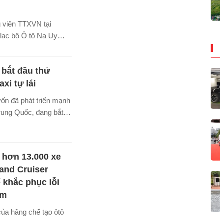
 viên TTXVN tại
 lạc bộ Ô tô Na Uy
11/6 đã công bố kết
m tra tầm hoạt động xe
bắt đầu thử
ix” năm 2026, trong đó
X3 của Đức đứng
xi tự lái
ng đường di chuyển
 vốn đã phát triển mạnh
òn mẫu Xpeng X9 của
rung Quốc, đang bắt
 dẫn đầu về mức
ện tại châu Âu khi
 số công bố của nhà
àn lớn triển khai thử
các thủ đô trong năm
i hơn 13.000 xe
and Cruiser
 khắc phục lỗi
ềm
ủa hãng chế tạo ôtô