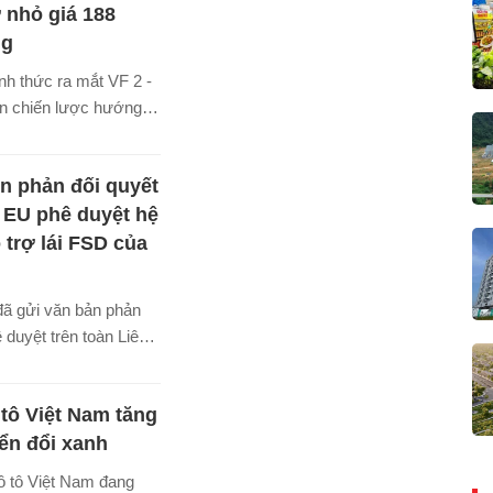
gày càng được kiểm
ỡ nhỏ giá 188
ẽ, việc tối ưu đội xe
ng
à bài toán đầu tư tài
nh thức ra mắt VF 2 -
uần mà trở thành một
ện chiến lược hướng
chiến lược nâng cao
u phổ cập ô tô cho
nh doanh.
 với mức giá chỉ 188
n phản đối quyết
(gồm pin).
 EU phê duyệt hệ
 trợ lái FSD của
đã gửi văn bản phản
ê duyệt trên toàn Liên
u đối với hệ thống hỗ
Tự lái hoàn toàn” của
tô Việt Nam tăng
la.
ển đổi xanh
ô tô Việt Nam đang