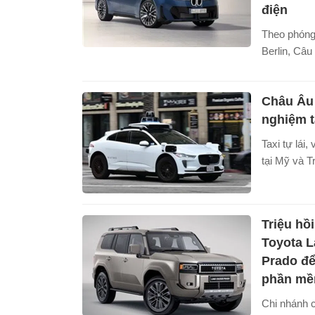
điện
Theo phóng
Berlin, Câu
(NAF) ngày 
quả bài kiể
Châu Âu 
điện “El Pr
mẫu BMW i
nghiệm ta
đầu về quã
Taxi tự lái,
thực tế, c
tại Mỹ và T
Trung Quốc
đầu xuất hi
vượt thông
nhiều tập đo
sản xuất.
nghiệm tại 
Triệu hồ
nay.
Toyota L
Prado để
phần m
Chi nhánh c