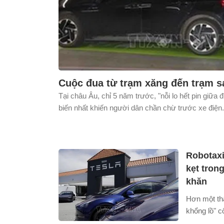
Cuộc đua từ trạm xăng đến trạm s
Tại châu Âu, chỉ 5 năm trước, "nỗi lo hết pin giữa 
biến nhất khiến người dân chần chừ trước xe điện.
Robotax
kẹt tron
khăn
Hơn một th
khổng lồ" c
cảnh taxi k