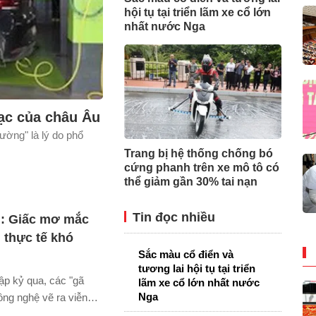
hội tụ tại triển lãm xe cổ lớn
nhất nước Nga
ạc của châu Âu
đường" là lý do phổ
Trang bị hệ thống chống bó
cứng phanh trên xe mô tô có
thể giảm gần 30% tai nạn
Tin đọc nhiều
i: Giấc mơ mắc
g thực tế khó
Sắc màu cổ điển và
tương lai hội tụ tại triển
ập kỷ qua, các "gã
lãm xe cổ lớn nhất nước
Nga
ông nghệ vẽ ra viễn
hông người lái