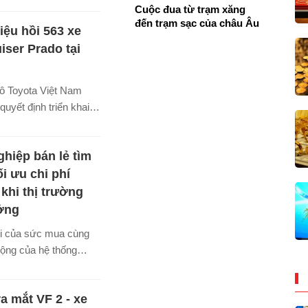
Cuộc đua từ trạm xăng
sẽ cách mạng hóa việc
đến trạm sạc của châu Âu
iệu hồi 563 xe
 đô thị.
iser Prado tại
m
tô Toyota Việt Nam
uyết định triển khai
h triệu hồi 563 xe
r Prado để cập nhật
hiệp bán lẻ tìm
ụm đồng hồ táp lô,
ỗi có thể ảnh hưởng
tối ưu chi phí
g hiển thị các đèn
 khi thị trường
ên xe.
ởng
i của sức mua cùng
rộng của hệ thống
ang tạo thêm áp lực
c logistics của doanh
ra mắt VF 2 - xe
ng bối cảnh chi phí