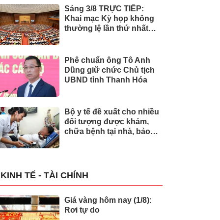
Sáng 3/8 TRỰC TIẾP:
Khai mạc Kỳ họp không
thường lệ lần thứ nhất
của Quốc hội
Phê chuẩn ông Tô Anh
Dũng giữ chức Chủ tịch
UBND tỉnh Thanh Hóa
Bộ y tế đề xuất cho nhiều
đối tượng được khám,
chữa bệnh tại nhà, bảo
hiểm y tế chi trả
KINH TẾ - TÀI CHÍNH
Giá vàng hôm nay (1/8):
Rơi tự do