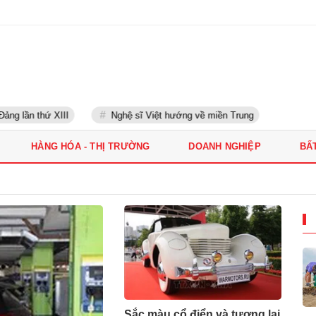
ng lần thứ XIII
Nghệ sĩ Việt hướng về miền Trung
HÀNG HÓA - THỊ TRƯỜNG
DOANH NGHIỆP
BẤ
Sắc màu cổ điển và tương lai