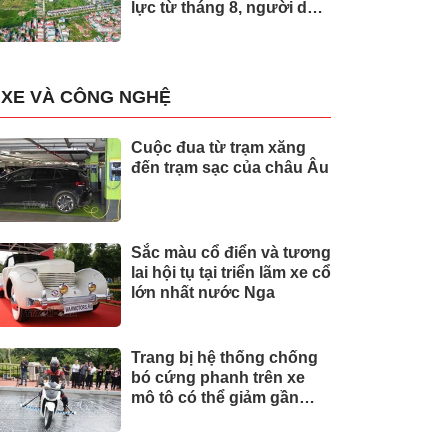
lực từ tháng 8, người dân
nên biết
XE VÀ CÔNG NGHỆ
Cuộc đua từ trạm xăng
đến trạm sạc của châu Âu
Sắc màu cổ điển và tương
lai hội tụ tại triển lãm xe cổ
lớn nhất nước Nga
Trang bị hệ thống chống
bó cứng phanh trên xe
mô tô có thể giảm gần
30% tai nạn