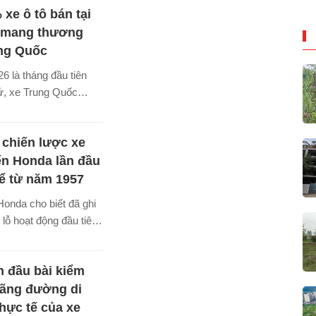
 xe ô tô bán tại
 tiếp tục tăng mạnh,
nh giá dầu duy trì ở
 mang thương
 quá trình chuyển đổi
ung Quốc
thông xanh được thúc
6 là tháng đầu tiên
sử, xe Trung Quốc
1/10 tổng doanh số xe
u Âu, với thị phần
 chiến lược xe
đạt 11%.
ến Honda lần đầu
kể từ năm 1957
onda cho biết đã ghi
lỗ hoạt động đầu tiên
1957, sau một sự thay
g chiến lược phát triển
 đầu bài kiểm
 của hãng tại thị
uãng đường di
hực tế của xe