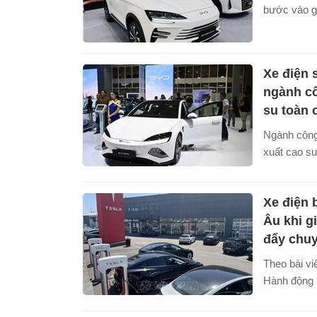
bước vào gi
mới với sự 
xe điện, xe
nghệ thông
Xe điện s
này không c
ngành c
ngành sản 
su toàn 
ra nhiều cơ
công nghiệp
Ngành công
thuật và đổ
xuất cao s
tới phát tr
bước ngoặt 
cao năng lự
chuyển đổi 
khu vực.
Xe điện 
thay đổi ho
kỹ thuật tr
Âu khi g
đẩy chuy
Theo bài v
Hành động 
châu Âu đăn
doanh số xe