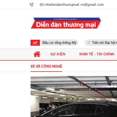
infodiendanthuongmail.vn@gmail.com
Bầu cử tổng thống Mỹ
Tiến tới Đại hội Đả
SỰ KIỆN
KINH TẾ - TÀI CHÍNH
XE VÀ CÔNG NGHỆ