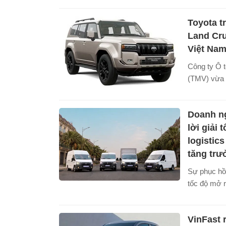
(robotaxi) 
Toyota tr
đi lại tại các
Land Cru
Việt Na
Công ty Ô 
(TMV) vừa q
chương trìn
Land Cruise
Doanh ng
phần mềm c
khắc phục l
lời giải 
đến khả năn
logistics
cảnh báo tr
tăng trư
Sự phục hồ
tốc độ mở 
phân phối đ
lên năng lự
VinFast 
nghiệp. Tro