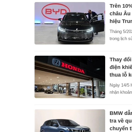
Trên 10%
tại châu Âu
trong bối cả
châu Âu
mức cao và
hiệu Tr
sang giao 
Tháng 5/202
đẩy.
trong lịch 
chiếm hơn 
mới tại châ
Thay đổi
chính thức 
điện khi
thua lỗ 
Ngày 14/5 H
nhận khoản 
kể từ năm 
đổi lớn tron
BMW dẫn
xe điện (EV)
trường Mỹ.
tra về q
chuyển t