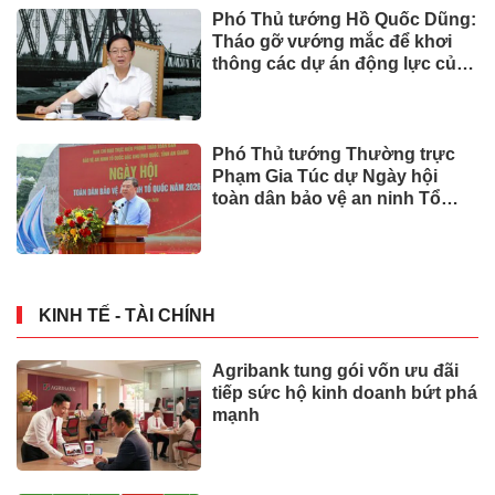
Phó Thủ tướng Hồ Quốc Dũng:
Tháo gỡ vướng mắc để khơi
thông các dự án động lực của
Cần Thơ
Phó Thủ tướng Thường trực
Phạm Gia Túc dự Ngày hội
toàn dân bảo vệ an ninh Tổ
quốc tại Đặc khu Phú Quốc
KINH TẾ - TÀI CHÍNH
Agribank tung gói vốn ưu đãi
tiếp sức hộ kinh doanh bứt phá
mạnh