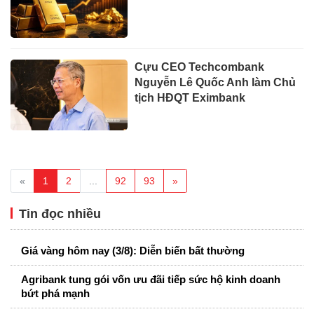
Cựu CEO Techcombank
Nguyễn Lê Quốc Anh làm Chủ
tịch HĐQT Eximbank
«
1
2
...
92
93
»
Tin đọc nhiều
Giá vàng hôm nay (3/8): Diễn biến bất thường
Agribank tung gói vốn ưu đãi tiếp sức hộ kinh doanh
bứt phá mạnh