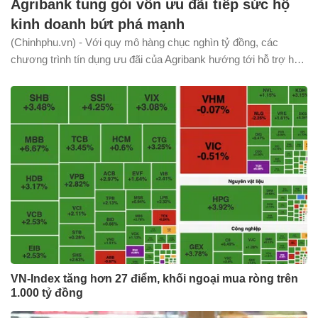
Agribank tung gói vốn ưu đãi tiếp sức hộ
kinh doanh bứt phá mạnh
(Chinhphu.vn) - Với quy mô hàng chục nghìn tỷ đồng, các
chương trình tín dụng ưu đãi của Agribank hướng tới hỗ trợ hộ,
cá nhân kinh doanh bổ sung vốn lưu động, mở rộng đầu tư và
tiếp cận hệ sinh thái dịch vụ ngân hàng số.
VN-Index tăng hơn 27 điểm, khối ngoại mua ròng trên
1.000 tỷ đồng