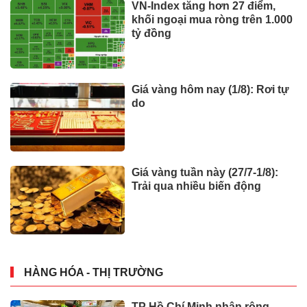
VN-Index tăng hơn 27 điểm,
khối ngoại mua ròng trên 1.000
tỷ đồng
Giá vàng hôm nay (1/8): Rơi tự
do
Giá vàng tuần này (27/7-1/8):
Trải qua nhiều biến động
HÀNG HÓA - THỊ TRƯỜNG
TP Hồ Chí Minh nhân rộng