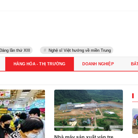
ng lần thứ XIII
Nghệ sĩ Việt hướng về miền Trung
HÀNG HÓA - THỊ TRƯỜNG
DOANH NGHIỆP
BẤ
Nhà máy sản xuất ván tre