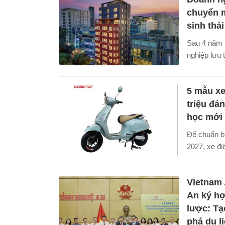
hàng, siêu 
chuyển 
sinh thá
Sau 4 năm p
nghiệp lưu 
bước chuyể
nhất kể từ k
5 mẫu xe
hướng phát 
đoàn đa th
triệu đá
khúc.
học mới
Để chuẩn b
2027, xe đi
chọn được n
nhờ chi phí
Vietnam 
kế hiện đại
tốt nhu cầu
An ký hợ
lược: Tạ
phá du l