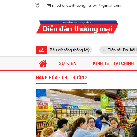
infodiendanthuongmail.vn@gmail.com
Bầu cử tổng thống Mỹ
Tiến tới Đại hội Đả
SỰ KIỆN
KINH TẾ - TÀI CHÍNH
HÀNG HÓA - THỊ TRƯỜNG