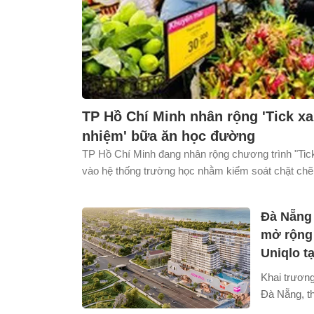
TP Hồ Chí Minh nhân rộng 'Tick xa
nhiệm' bữa ăn học đường
TP Hồ Chí Minh đang nhân rộng chương trình "Tic
vào hệ thống trường học nhằm kiểm soát chặt chẽ
phẩm từ khâu sản xuất đến bếp ăn. Mô hình hướn
cung ứng minh bạch, nâng cao chất lượng bữa ăn 
Đà Nẵng 
niềm tin của phụ huynh đối với an toàn thực phẩm
mở rộng 
Uniqlo t
Khai trương
Đà Nẵng, th
Uniqlo thể 