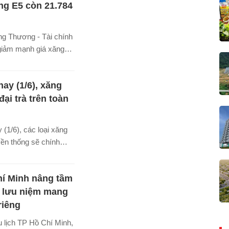
cung thực phẩm và
ng E5 còn 21.784
 xử lý các vi phạm
ực chăn nuôi, thú y.
ng Thương - Tài chính
 giảm mạnh giá xăng
u 4/6, với xăng
ề mức 21.784
ay (1/6), xăng
hấp hơn đáng kể mặt
ực.
ại trà trên toàn
(1/6), các loại xăng
ền thống sẽ chính
ưu hành trên thị
ời tiêu dùng sẽ chỉ
í Minh nâng tầm
 chọn là xăng E5 và
 lưu niệm mang
riêng
 lịch TP Hồ Chí Minh,