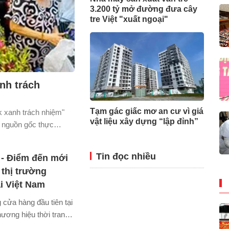
3.200 tỷ mở đường đưa cây
tre Việt "xuất ngoại"
nh trách
Tạm gác giấc mơ an cư vì giá
k xanh trách nhiệm"
vật liệu xây dựng “lập đỉnh”
 nguồn gốc thực
g đến xây dựng chuỗi
bán trú và tăng cường
Tin đọc nhiều
- Điểm đến mới
 học đường.
thị trường
ại Việt Nam
 cửa hàng đầu tiên tại
ương hiệu thời trang
hiện tầm nhìn chiến