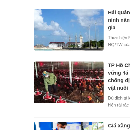
lược trong 
Hải quân
khẳng định 
trung tâm k
ninh nă
gia
Thực hiện N
NQ/TW của 
đảm an nin
đến năm 20
TP Hồ Ch
2045, Đảng
4 Hải quân 
vững ‘lá
nhận thức 
chống dị
cán bộ, chi
vật nuôi
dụng năng l
Dù dịch tả 
quả.
hiện rải rác
phương, nh
đã cơ bản k
Giá xăng
dịch bệnh t