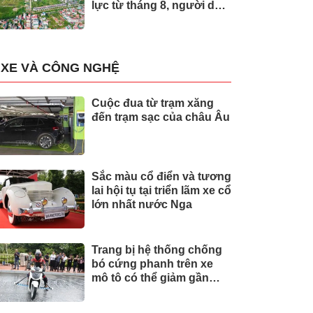
lực từ tháng 8, người dân
nên biết
XE VÀ CÔNG NGHỆ
Cuộc đua từ trạm xăng
đến trạm sạc của châu Âu
Sắc màu cổ điển và tương
lai hội tụ tại triển lãm xe cổ
lớn nhất nước Nga
Trang bị hệ thống chống
bó cứng phanh trên xe
mô tô có thể giảm gần
30% tai nạn