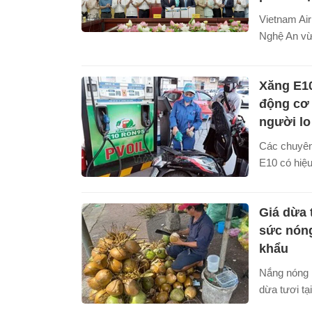
Vietnam Air
Nghệ An vừ
hợp tác toà
– 2030 nhằ
Xăng E10
hợp tác tro
lịch, đầu t
động cơ
không; góp
người lo
đến, thu hú
Các chuyên
và tăng cườ
E10 có hiệ
phương.
xăng khoán
cơ phương t
Giá dừa 
xe cũ.
sức nóng
khẩu
Nắng nóng k
dừa tươi tạ
mạnh, đẩy 