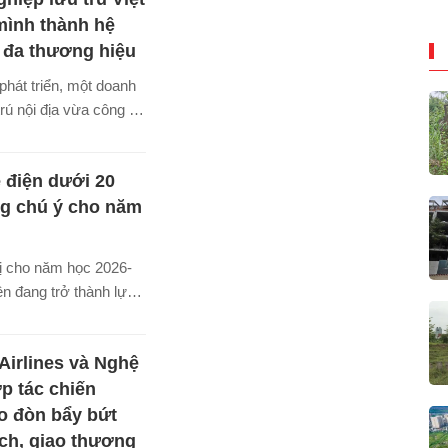
thị "cháy hàng".
mình thành hệ
i đa thương hiệu
hát triển, một doanh
trú nội địa vừa công bố
n đổi chiến lược lớn
hi thành lập, định
 điện dưới 20
triển theo mô hình tập
ương hiệu, đa phân
ng chú ý cho năm
ị cho năm học 2026-
ện đang trở thành lựa
hiều gia đình ưu tiên
 vận hành thấp, thiết
Airlines và Nghệ
 và khả năng đáp ứng
 đi học hàng ngày.
p tác chiến
o đòn bẩy bứt
ịch, giao thương