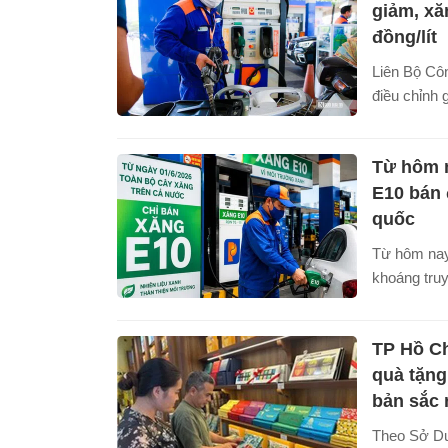
đảm nguồn 
giảm, xă
tăng cường
đồng/lít
trong lĩnh v
Liên Bộ Cô
điều chỉnh
dầu từ chiề
E5RON92 v
Từ hôm n
đồng/lít, t
bằng khu v
E10 bán đ
quốc
Từ hôm nay 
khoáng truy
thức dừng l
trường, ngư
TP Hồ Ch
còn hai lựa
E10.
quà tặng
bản sắc 
Theo Sở Du