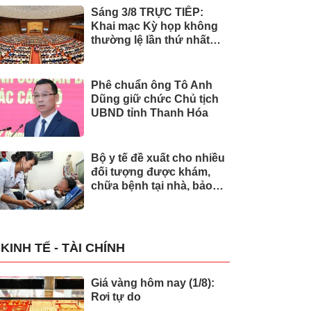
Sáng 3/8 TRỰC TIẾP:
Khai mạc Kỳ họp không
thường lệ lần thứ nhất
của Quốc hội
Phê chuẩn ông Tô Anh
Dũng giữ chức Chủ tịch
UBND tỉnh Thanh Hóa
Bộ y tế đề xuất cho nhiều
đối tượng được khám,
chữa bệnh tại nhà, bảo
hiểm y tế chi trả
KINH TẾ - TÀI CHÍNH
Giá vàng hôm nay (1/8):
Rơi tự do