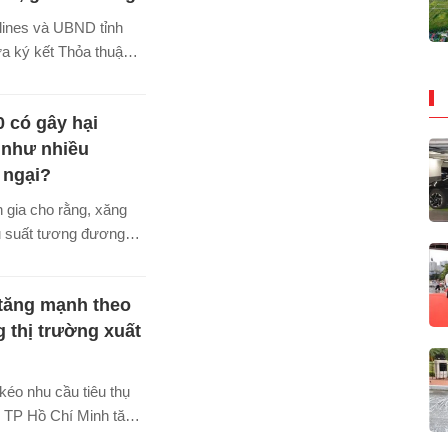
lines và UBND tỉnh
a ký kết Thỏa thuận
n diện giai đoạn 2026
m tiếp tục mở rộng
 có gây hại
ng các lĩnh vực du
ư, thương mại và hàng
 như nhiều
 phần quảng bá điểm
 ngại?
t du khách, nhà đầu tư
 gia cho rằng, xăng
ng kết nối của địa
u suất tương đương
g, không gây hại động
iện, trừ một số đời
tăng mạnh theo
 thị trường xuất
éo nhu cầu tiêu thụ
i TP Hồ Chí Minh tăng
giá dừa lên mức cao