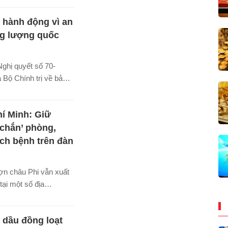
mở rộng thị trường và
 hành động vì an
cam kết lâu dài với
inh tế của miền Trung.
ng lượng quốc
ghị quyết số 70-
Bộ Chính trị về bảo
h năng lượng quốc gia
30, tầm nhìn đến năm
í Minh: Giữ
 ủy, Bộ Tư lệnh Vùng
đã tập trung nâng cao
 chắn’ phòng,
và trách nhiệm của
ch bệnh trên đàn
ến sĩ trong quản lý, sử
ượng tiết kiệm, hiệu
lợn châu Phi vẫn xuất
 tại một số địa
ưng TP Hồ Chí Minh
iểm soát tốt tình hình
 dầu đồng loạt
rên đàn vật nuôi, bảo