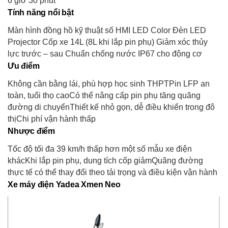
6 giờ 30 phút
Tính năng nổi bật
Màn hình đồng hồ kỹ thuật số HMI LED Color Đèn LED
Projector Cốp xe 14L (8L khi lắp pin phụ) Giảm xóc thủy
lực trước – sau Chuẩn chống nước IP67 cho động cơ
Ưu điểm
Không cần bằng lái, phù hợp học sinh THPTPin LFP an
toàn, tuổi thọ caoCó thể nâng cấp pin phụ tăng quãng
đường di chuyểnThiết kế nhỏ gọn, dễ điều khiển trong đô
thịChi phí vận hành thấp
Nhược điểm
Tốc độ tối đa 39 km/h thấp hơn một số mẫu xe điện
khácKhi lắp pin phụ, dung tích cốp giảmQuãng đường
thực tế có thể thay đổi theo tải trọng và điều kiện vận hành
Xe máy điện Yadea Xmen Neo