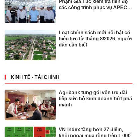
Phạm Gia Túc kiểm tra tiến độ
các công trình phục vụ APEC
2027
Loạt chính sách mới nổi bật có
hiệu lực từ tháng 8/2026, người
dân cần biết
KINH TẾ - TÀI CHÍNH
Agribank tung gói vốn ưu đãi
tiếp sức hộ kinh doanh bứt phá
mạnh
VN-Index tăng hơn 27 điểm,
khối ngoại mua ròng trên 1.000