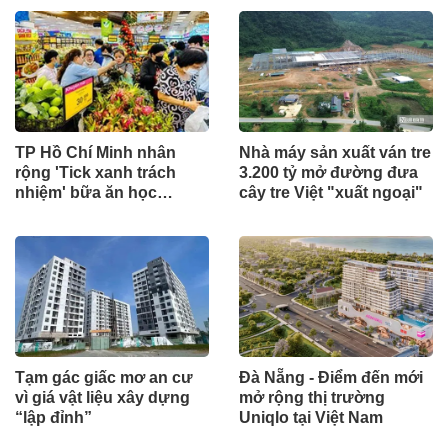
TP Hồ Chí Minh nhân
Nhà máy sản xuất ván tre
rộng 'Tick xanh trách
3.200 tỷ mở đường đưa
nhiệm' bữa ăn học
cây tre Việt "xuất ngoại"
đường
Tạm gác giấc mơ an cư
Đà Nẵng - Điểm đến mới
vì giá vật liệu xây dựng
mở rộng thị trường
“lập đỉnh”
Uniqlo tại Việt Nam