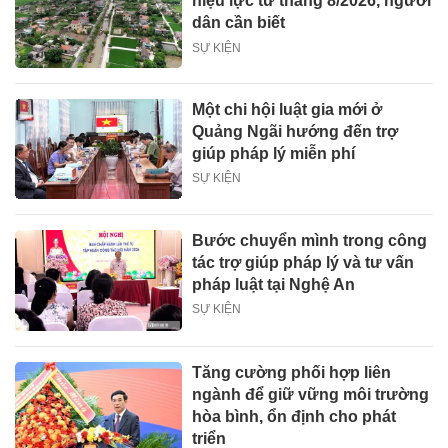
hiệu lực từ tháng 8/2026, người
dân cần biết
SỰ KIỆN
Một chi hội luật gia mới ở
Quảng Ngãi hướng đến trợ
giúp pháp lý miễn phí
SỰ KIỆN
Bước chuyển mình trong công
tác trợ giúp pháp lý và tư vấn
pháp luật tại Nghệ An
SỰ KIỆN
Tăng cường phối hợp liên
ngành để giữ vững môi trường
hòa bình, ổn định cho phát
triển