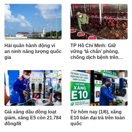
Hải quân hành động vì
TP Hồ Chí Minh: Giữ
an ninh năng lượng quốc
vững ‘lá chắn’ phòng,
gia
chống dịch bệnh trên
đàn vật nuôi
Giá xăng dầu đồng loạt
Từ hôm nay (1/6), xăng
giảm, xăng E5 còn 21.784
E10 bán đại trà trên toàn
đồng/lít
quốc