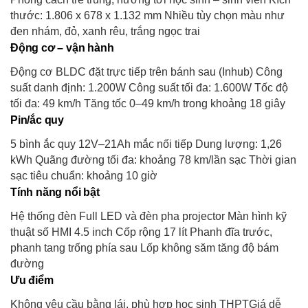
thước: 1.806 x 678 x 1.132 mm Nhiều tùy chọn màu như
đen nhám, đỏ, xanh rêu, trắng ngọc trai
Động cơ – vận hành
Động cơ BLDC đặt trực tiếp trên bánh sau (Inhub) Công
suất danh định: 1.200W Công suất tối đa: 1.600W Tốc độ
tối đa: 49 km/h Tăng tốc 0–49 km/h trong khoảng 18 giây
Pin/ắc quy
5 bình ắc quy 12V–21Ah mắc nối tiếp Dung lượng: 1,26
kWh Quãng đường tối đa: khoảng 78 km/lần sạc Thời gian
sạc tiêu chuẩn: khoảng 10 giờ
Tính năng nổi bật
Hệ thống đèn Full LED và đèn pha projector Màn hình kỹ
thuật số HMI 4.5 inch Cốp rộng 17 lít Phanh đĩa trước,
phanh tang trống phía sau Lốp không săm tăng độ bám
đường
Ưu điểm
Không yêu cầu bằng lái, phù hợp học sinh THPTGiá dễ