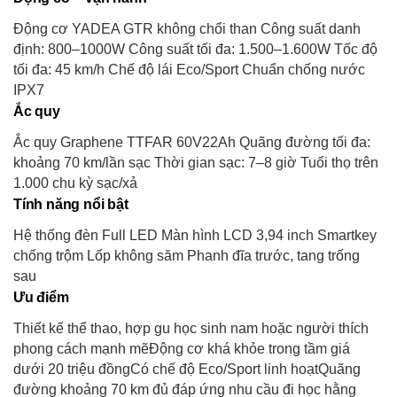
Động cơ YADEA GTR không chổi than Công suất danh
định: 800–1000W Công suất tối đa: 1.500–1.600W Tốc độ
tối đa: 45 km/h Chế độ lái Eco/Sport Chuẩn chống nước
IPX7
Ắc quy
Ắc quy Graphene TTFAR 60V22Ah Quãng đường tối đa:
khoảng 70 km/lần sạc Thời gian sạc: 7–8 giờ Tuổi thọ trên
1.000 chu kỳ sạc/xả
Tính năng nổi bật
Hệ thống đèn Full LED Màn hình LCD 3,94 inch Smartkey
chống trộm Lốp không săm Phanh đĩa trước, tang trống
sau
Ưu điểm
Thiết kế thể thao, hợp gu học sinh nam hoặc người thích
phong cách mạnh mẽĐộng cơ khá khỏe trong tầm giá
dưới 20 triệu đồngCó chế độ Eco/Sport linh hoạtQuãng
đường khoảng 70 km đủ đáp ứng nhu cầu đi học hằng