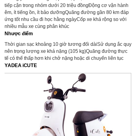
tiếp cận trong nhóm dưới 20 triệu đồngĐộng cơ vận hành
êm, ít tiếng ồn, ít bảo dưỡngQuãng đường gần 80 km đáp
ứng tốt nhu cầu đi học hằng ngàyCốp xe khá rộng so với
nhiều mẫu xe cùng phân khúc
Nhược điểm
Thời gian sạc khoảng 10 giờ tương đối dàiSử dụng ắc quy
nên trọng lượng xe khá nặng (105 kg)Quãng đường thực
tế có thể thấp hơn khi chở nặng hoặc di chuyển liên tục
YADEA iCUTE