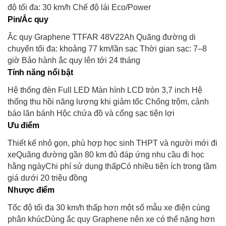
độ tối đa: 30 km/h Chế độ lái Eco/Power
Pin/Ắc quy
Ắc quy Graphene TTFAR 48V22Ah Quãng đường di
chuyển tối đa: khoảng 77 km/lần sạc Thời gian sạc: 7–8
giờ Bảo hành ắc quy lên tới 24 tháng
Tính năng nổi bật
Hệ thống đèn Full LED Màn hình LCD tròn 3,7 inch Hệ
thống thu hồi năng lượng khi giảm tốc Chống trộm, cảnh
báo lăn bánh Hộc chứa đồ và cổng sạc tiện lợi
Ưu điểm
Thiết kế nhỏ gọn, phù hợp học sinh THPT và người mới đi
xeQuãng đường gần 80 km đủ đáp ứng nhu cầu đi học
hằng ngàyChi phí sử dụng thấpCó nhiều tiện ích trong tầm
giá dưới 20 triệu đồng
Nhược điểm
Tốc độ tối đa 30 km/h thấp hơn một số mẫu xe điện cùng
phân khúcDùng ắc quy Graphene nên xe có thể nặng hơn