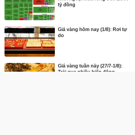
tỷ đồng
Giá vàng hôm nay (1/8): Rơi tự
do
Giá vàng tuần này (27/7-1/8):
Trải qua nhiều biến động
HÀNG HÓA - THỊ TRƯỜNG
TP Hồ Chí Minh nhân rộng
'Tick xanh trách nhiệm' bữa ăn