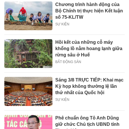
Chương trình hành động của
Bộ Chính trị thực hiện Kết luận
số 75-KL/TW
SỰ KIỆN
Hồi kết của những cỗ máy
khổng lồ nằm hoang lạnh giữa
rừng sâu ở Huế
BẤT ĐỘNG SẢN
Sáng 3/8 TRỰC TIẾP: Khai mạc
Kỳ họp không thường lệ lần
thứ nhất của Quốc hội
SỰ KIỆN
Phê chuẩn ông Tô Anh Dũng
giữ chức Chủ tịch UBND tỉnh