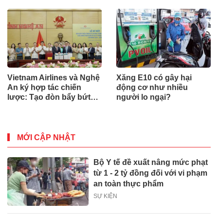
Vietnam Airlines và Nghệ
Xăng E10 có gây hại
An ký hợp tác chiến
động cơ như nhiều
lược: Tạo đòn bẩy bứt
người lo ngại?
phá du lịch, giao thương
MỚI CẬP NHẬT
Bộ Y tế đề xuất nâng mức phạt
từ 1 - 2 tỷ đồng đối với vi phạm
an toàn thực phẩm
SỰ KIỆN