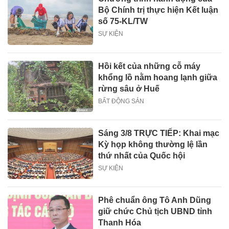
Bộ Chính trị thực hiện Kết luận
số 75-KL/TW
SỰ KIỆN
Hồi kết của những cỗ máy
khổng lồ nằm hoang lạnh giữa
rừng sâu ở Huế
BẤT ĐỘNG SẢN
Sáng 3/8 TRỰC TIẾP: Khai mạc
Kỳ họp không thường lệ lần
thứ nhất của Quốc hội
SỰ KIỆN
Phê chuẩn ông Tô Anh Dũng
giữ chức Chủ tịch UBND tỉnh
Thanh Hóa