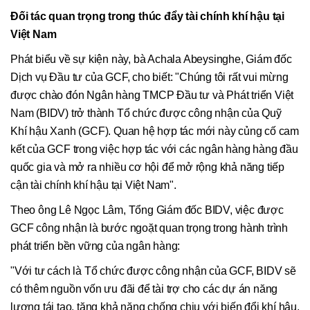
Đối tác quan trọng trong thúc đẩy tài chính khí hậu tại
Việt Nam
Phát biểu về sự kiện này, bà Achala Abeysinghe, Giám đốc
Dịch vụ Đầu tư của GCF, cho biết: "Chúng tôi rất vui mừng
được chào đón Ngân hàng TMCP Đầu tư và Phát triển Việt
Nam (BIDV) trở thành Tổ chức được công nhận của Quỹ
Khí hậu Xanh (GCF). Quan hệ hợp tác mới này củng cố cam
kết của GCF trong việc hợp tác với các ngân hàng hàng đầu
quốc gia và mở ra nhiều cơ hội để mở rộng khả năng tiếp
cận tài chính khí hậu tại Việt Nam".
Theo ông Lê Ngọc Lâm, Tổng Giám đốc BIDV, việc được
GCF công nhận là bước ngoặt quan trọng trong hành trình
phát triển bền vững của ngân hàng:
"Với tư cách là Tổ chức được công nhận của GCF, BIDV sẽ
có thêm nguồn vốn ưu đãi để tài trợ cho các dự án năng
lượng tái tạo, tăng khả năng chống chịu với biến đổi khí hậu,