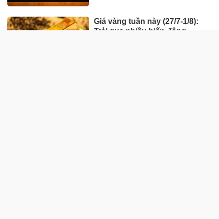
Giá vàng tuần này (27/7-1/8):
Trải qua nhiều biến động
HÀNG HÓA - THỊ TRƯỜNG
TP Hồ Chí Minh nhân rộng
'Tick xanh trách nhiệm' bữa ăn
học đường
Nhà máy sản xuất ván tre 3.200
tỷ mở đường đưa cây tre Việt
"xuất ngoại"