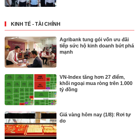
KINH TẾ - TÀI CHÍNH
Agribank tung gói vốn ưu đãi
tiếp sức hộ kinh doanh bứt phá
mạnh
VN-Index tăng hơn 27 điểm,
khối ngoại mua ròng trên 1.000
tỷ đồng
Giá vàng hôm nay (1/8): Rơi tự
do