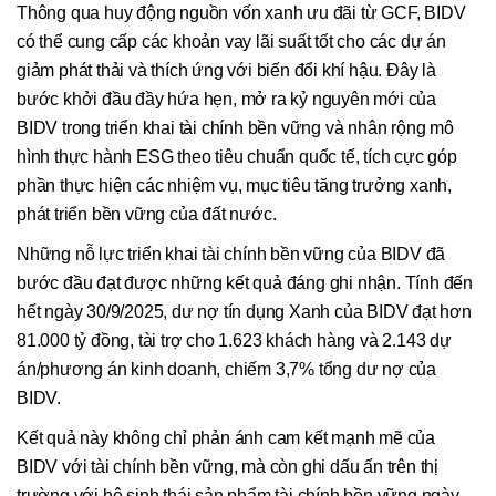
Thông qua huy động nguồn vốn xanh ưu đãi từ GCF, BIDV
có thể cung cấp các khoản vay lãi suất tốt cho các dự án
giảm phát thải và thích ứng với biến đổi khí hậu. Đây là
bước khởi đầu đầy hứa hẹn, mở ra kỷ nguyên mới của
BIDV trong triển khai tài chính bền vững và nhân rộng mô
hình thực hành ESG theo tiêu chuẩn quốc tế, tích cực góp
phần thực hiện các nhiệm vụ, mục tiêu tăng trưởng xanh,
phát triển bền vững của đất nước.
Những nỗ lực triển khai tài chính bền vững của BIDV đã
bước đầu đạt được những kết quả đáng ghi nhận. Tính đến
hết ngày 30/9/2025, dư nợ tín dụng Xanh của BIDV đạt hơn
81.000 tỷ đồng, tài trợ cho 1.623 khách hàng và 2.143 dự
án/phương án kinh doanh, chiếm 3,7% tổng dư nợ của
BIDV.
Kết quả này không chỉ phản ánh cam kết mạnh mẽ của
BIDV với tài chính bền vững, mà còn ghi dấu ấn trên thị
trường với hệ sinh thái sản phẩm tài chính bền vững ngày