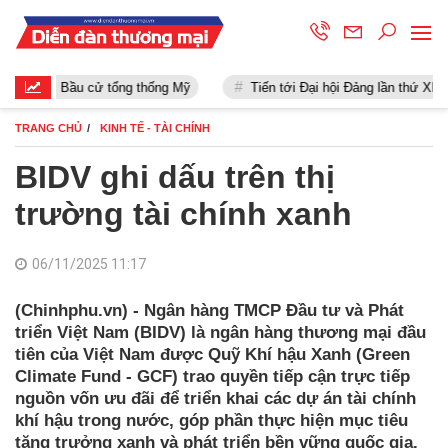
Bầu cử tổng thống Mỹ
Tiến tới Đại hội Đảng lần thứ XIII
TRANG CHỦ
KINH TẾ - TÀI CHÍNH
BIDV ghi dấu trên thị
trường tài chính xanh
06/11/2025 11:17
(Chinhphu.vn) - Ngân hàng TMCP Đầu tư và Phát
triển Việt Nam (BIDV) là ngân hàng thương mại đầu
tiên của Việt Nam được Quỹ Khí hậu Xanh (Green
Climate Fund - GCF) trao quyền tiếp cận trực tiếp
nguồn vốn ưu đãi để triển khai các dự án tài chính
khí hậu trong nước, góp phần thực hiện mục tiêu
tăng trưởng xanh và phát triển bền vững quốc gia.