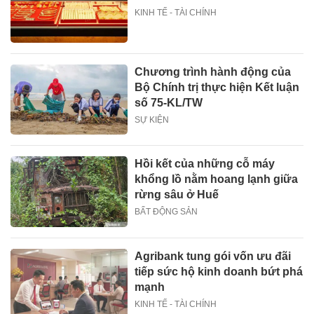
KINH TẾ - TÀI CHÍNH
Chương trình hành động của
Bộ Chính trị thực hiện Kết luận
số 75-KL/TW
SỰ KIỆN
Hồi kết của những cỗ máy
khổng lồ nằm hoang lạnh giữa
rừng sâu ở Huế
BẤT ĐỘNG SẢN
Agribank tung gói vốn ưu đãi
tiếp sức hộ kinh doanh bứt phá
mạnh
KINH TẾ - TÀI CHÍNH