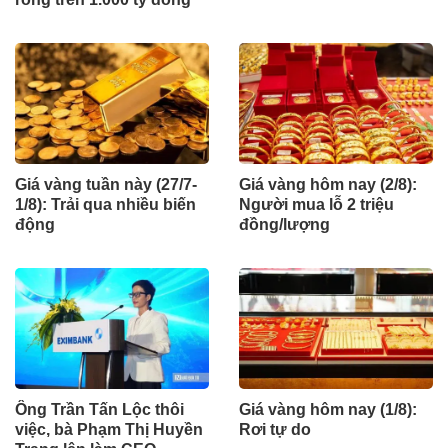
Giá vàng tuần này (27/7-
Giá vàng hôm nay (2/8):
1/8): Trải qua nhiều biến
Người mua lỗ 2 triệu
động
đồng/lượng
Ông Trần Tấn Lộc thôi
Giá vàng hôm nay (1/8):
việc, bà Phạm Thị Huyền
Rơi tự do