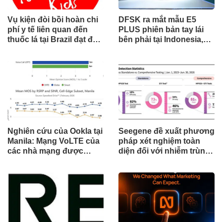
Vụ kiện đòi bồi hoàn chi
DFSK ra mắt mẫu E5
phí y tế liên quan đến
PLUS phiên bản tay lái
thuốc lá tại Brazil đạt đến
bên phải tại Indonesia,
cột mốc quan trọng khi
đánh dấu cột mốc mới
tòa án chuẩn bị ra phán
trong hành trình mở rộng
quyết.
toàn cầu
Nghiên cứu của Ookla tại
Seegene đề xuất phương
Manila: Mạng VoLTE của
pháp xét nghiệm toàn
các nhà mạng được
diện đối với nhiễm trùng
chứng minh vượt trội
đường sinh sản thông
hơn các ứng dụng OTT
qua Nghiên cứu lâm
về chất lượng và độ tin
sàng một triệu ca toàn
cậy của cuộc gọi thoại
cầu (GMCS)