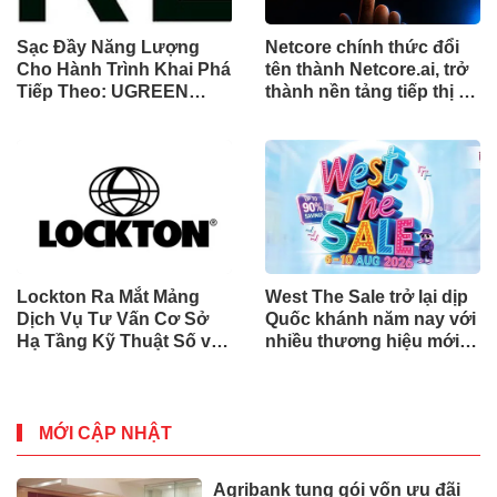
Sạc Đầy Năng Lượng
Netcore chính thức đổi
Cho Hành Trình Khai Phá
tên thành Netcore.ai, trở
Tiếp Theo: UGREEN
thành nền tảng tiếp thị tự
Công Bố Bộ Sưu Tập
động bằng AI đầu tiên
Honkai: Star Rail Chính
chia sẻ trách nhiệm tăng
Thức Tại Đông Nam Á
trưởng khách hàng
Lockton Ra Mắt Mảng
West The Sale trở lại dịp
Dịch Vụ Tư Vấn Cơ Sở
Quốc khánh năm nay với
Hạ Tầng Kỹ Thuật Số và
nhiều thương hiệu mới,
Trung Tâm Dữ Liệu Toàn
phần thưởng và ưu đãi
Cầu
mua sắm lên tới 90% tại
IMM và Westgate
MỚI CẬP NHẬT
Agribank tung gói vốn ưu đãi