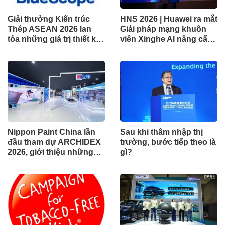
Giải thưởng Kiến trúc
HNS 2026 | Huawei ra mắt
Thép ASEAN 2026 lan
Giải pháp mạng khuôn
tỏa những giá trị thiết kế
viên Xinghe AI nâng cấp
xuất sắc qua hợp tác khu
cho khu vực Nam Phi
vực
Nippon Paint China lần
Sau khi thâm nhập thị
đầu tham dự ARCHIDEX
trường, bước tiếp theo là
2026, giới thiệu những
gì?
đổi mới cho các ngành
công nghiệp