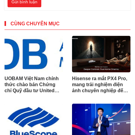
Gửi bình luận
CÙNG CHUYÊN MỤC
UOBAM Việt Nam chính
Hisense ra mắt PX4 Pro,
thức chào bán Chứng
mang trải nghiệm điện
chỉ Quỹ đầu tư United
ảnh chuyên nghiệp đến
Dòng Tiền Linh Hoạt
không gian gia đình
(UMMF)