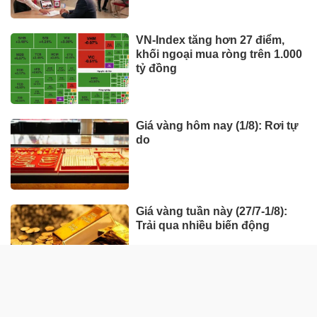
VN-Index tăng hơn 27 điểm,
khối ngoại mua ròng trên 1.000
tỷ đồng
Giá vàng hôm nay (1/8): Rơi tự
do
Giá vàng tuần này (27/7-1/8):
Trải qua nhiều biến động
HÀNG HÓA - THỊ TRƯỜNG