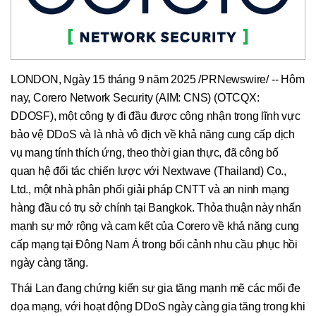
LONDON, Ngày 15 tháng 9 năm 2025 /PRNewswire/ -- Hôm
nay, Corero Network Security (AIM: CNS) (OTCQX:
DDOSF), một công ty đi đầu được công nhận trong lĩnh vực
bảo vệ DDoS và là nhà vô địch về khả năng cung cấp dịch
vụ mang tính thích ứng, theo thời gian thực, đã công bố
quan hệ đối tác chiến lược với Nextwave (Thailand) Co.,
Ltd., một nhà phân phối giải pháp CNTT và an ninh mạng
hàng đầu có trụ sở chính tại Bangkok. Thỏa thuận này nhấn
mạnh sự mở rộng và cam kết của Corero về khả năng cung
cấp mạng tại Đông Nam Á trong bối cảnh nhu cầu phục hồi
ngày càng tăng.
Thái Lan đang chứng kiến sự gia tăng mạnh mẽ các mối đe
dọa mạng, với hoạt động DDoS ngày càng gia tăng trong khi