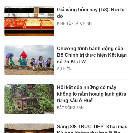
Giá vàng hôm nay (1/8): Rơi tự
do
KINH TẾ - TÀI CHÍNH
Chương trình hành động của
Bộ Chính trị thực hiện Kết luận
số 75-KL/TW
SỰ KIỆN
Hồi kết của những cỗ máy
khổng lồ nằm hoang lạnh giữa
rừng sâu ở Huế
BẤT ĐỘNG SẢN
Sáng 3/8 TRỰC TIẾP: Khai mạc