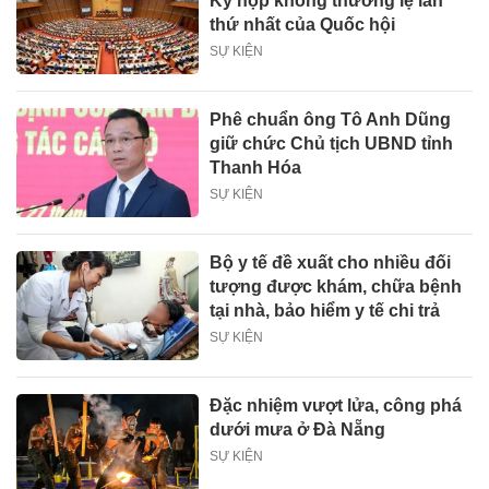
Kỳ họp không thường lệ lần
thứ nhất của Quốc hội
SỰ KIỆN
Phê chuẩn ông Tô Anh Dũng
giữ chức Chủ tịch UBND tỉnh
Thanh Hóa
SỰ KIỆN
Bộ y tế đề xuất cho nhiều đối
tượng được khám, chữa bệnh
tại nhà, bảo hiểm y tế chi trả
SỰ KIỆN
Đặc nhiệm vượt lửa, công phá
dưới mưa ở Đà Nẵng
SỰ KIỆN