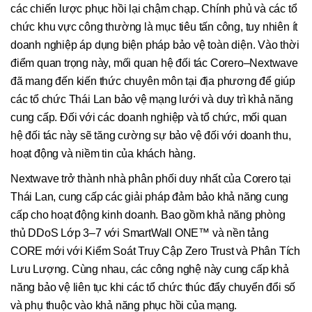
các chiến lược phục hồi lại chậm chạp. Chính phủ và các tổ
chức khu vực công thường là mục tiêu tấn công, tuy nhiên ít
doanh nghiệp áp dụng biện pháp bảo vệ toàn diện. Vào thời
điểm quan trọng này, mối quan hệ đối tác Corero–Nextwave
đã mang đến kiến thức chuyên môn tại địa phương để giúp
các tổ chức Thái Lan bảo vệ mạng lưới và duy trì khả năng
cung cấp. Đối với các doanh nghiệp và tổ chức, mối quan
hệ đối tác này sẽ tăng cường sự bảo vệ đối với doanh thu,
hoạt động và niềm tin của khách hàng.
Nextwave trở thành nhà phân phối duy nhất của Corero tại
Thái Lan, cung cấp các giải pháp đảm bảo khả năng cung
cấp cho hoạt động kinh doanh. Bao gồm khả năng phòng
thủ DDoS Lớp 3–7 với SmartWall ONE™ và nền tảng
CORE mới với Kiểm Soát Truy Cập Zero Trust và Phân Tích
Lưu Lượng. Cùng nhau, các công nghệ này cung cấp khả
năng bảo vệ liên tục khi các tổ chức thúc đẩy chuyển đổi số
và phụ thuộc vào khả năng phục hồi của mạng.