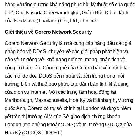
hàng và tăng cường khả năng phục hồi kỹ thuật số của quốc
gia", Ông Krisada Cheevamongkol, Giám Đốc Điều Hành
của Nextwave (Thailand) Co., Ltd., cho biết.
Giới thiệu về Corero Network Security
Corero Network Security là nhà cung cấp hàng đầu các giải
pháp bảo vệ DDoS, chuyên về các giải pháp phát hiện và
bảo vệ tự động với khả năng hiển thị mạng, phân tích và
công cụ báo cáo. Công nghệ của Corero bảo vệ chống lại
các mối đe dọa DDoS bên ngoài và bên trong trong môi
trường biên và thuê bao phức tạp, đảm bảo tính khả dụng
của dịch vụ internet. Với các trung tâm hoạt động tại
Marlborough, Massachusetts, Hoa Kỳ và Edinburgh, Vương
quốc Anh, Corero có trụ sở chính tại London và được niêm
yết trên thị trường AIM của Sở giao dịch chứng khoán
London (mã chứng khoán: CNS) và thị trường OTCQX của
Hoa Kỳ (OTCQX: DDOSF).