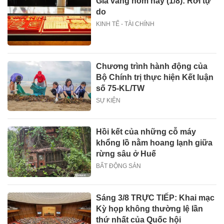
Giá vàng hôm nay (1/8): Rơi tự
do
KINH TẾ - TÀI CHÍNH
Chương trình hành động của
Bộ Chính trị thực hiện Kết luận
số 75-KL/TW
SỰ KIỆN
Hồi kết của những cỗ máy
khổng lồ nằm hoang lạnh giữa
rừng sâu ở Huế
BẤT ĐỘNG SẢN
Sáng 3/8 TRỰC TIẾP: Khai mạc
Kỳ họp không thường lệ lần
thứ nhất của Quốc hội