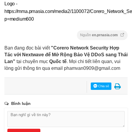
Logo -
https://mma.prnasia.com/media2/1100072/Corero_Network_Se
p=medium600
Nguồn
en.prnasia.com
Bạn đang đọc bài viết
"Corero Network Security Hợp
Tác với Nextwave để Mở Rộng Bảo Vệ DDoS sang Thái
Lan"
tại chuyên mục
Quốc tế
. Mọi chi tiết liên quan, vui
lòng gửi thông tin qua email
phamvan0909@gmail.com
Chia sẻ
Bình luận