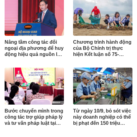
Nâng tầm công tác đối
Chương trình hành động
ngoại địa phương để huy
của Bộ Chính trị thực
động hiệu quả nguồn lực
hiện Kết luận số 75-
quốc tế
KL/TW
Bước chuyển mình trong
Từ ngày 10/9, bỏ sót việc
công tác trợ giúp pháp lý
này doanh nghiệp có thể
và tư vấn pháp luật tại
bị phạt đến 150 triệu
Nghệ An
đồng