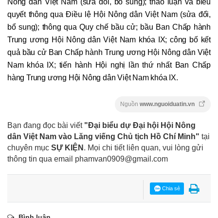
Nông dân Việt Nam (sửa đổi, bổ sung); thảo luận và biểu
quyết thông qua Điều lệ Hội Nông dân Việt Nam (sửa đổi,
bổ sung); thông qua Quy chế bầu cử; bầu Ban Chấp hành
Trung ương Hội Nông dân Việt Nam khóa IX; công bố kết
quả bầu cử Ban Chấp hành Trung ương Hội Nông dân Việt
Nam khóa IX; tiến hành Hội nghị lần thứ nhất Ban Chấp
hàng Trung ương Hội Nông dân Việt Nam khóa IX.
Nguồn
www.nguoiduatin.vn
Bạn đang đọc bài viết
"Đại biểu dự Đại hội Hội Nông
dân Việt Nam vào Lăng viếng Chủ tịch Hồ Chí Minh"
tại
chuyên mục
SỰ KIỆN
. Mọi chi tiết liên quan, vui lòng gửi
thông tin qua email
phamvan0909@gmail.com
Chia sẻ
Bình luận