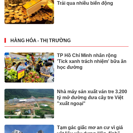
Trải qua nhiều biến động
HÀNG HÓA - THỊ TRƯỜNG
TP Hồ Chí Minh nhân rộng
'Tick xanh trách nhiệm' bữa ăn
học đường
Nhà máy sản xuất ván tre 3.200
tỷ mở đường đưa cây tre Việt
"xuất ngoại"
Tạm gác giấc mơ an cư vì giá