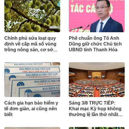
Chính phủ sửa loạt quy
Phê chuẩn ông Tô Anh
định về cấp mã số vùng
Dũng giữ chức Chủ tịch
trồng nông sản, cơ sở
UBND tỉnh Thanh Hóa
đóng gói
Cách gia hạn bảo hiểm y
Sáng 3/8 TRỰC TIẾP:
tế đơn giản, ai cũng nên
Khai mạc Kỳ họp không
biết
thường lệ lần thứ nhất
của Quốc hội