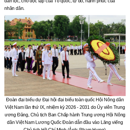
dân tộc, cho độc lập của Tổ quốc, tự do, hạnh phúc của
nhân dân.
Đoàn đại biểu dự Đại hội đại biểu toàn quốc Hội Nông dân
Việt Nam lần thứ IX, nhiệm kỳ 2026 - 2031 do Ủy viên Trung
ương Đảng, Chủ tịch Ban Chấp hành Trung ương Hội Nông
dân Việt Nam Lương Quốc Đoàn dẫn đầu vào Lăng viếng
Chủ tịch Hồ Chí Minh (Ảnh: Phạm Hưng).