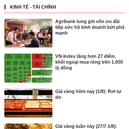
KINH TẾ - TÀI CHÍNH
Agribank tung gói vốn ưu đãi
tiếp sức hộ kinh doanh bứt phá
mạnh
VN-Index tăng hơn 27 điểm,
khối ngoại mua ròng trên 1.000
tỷ đồng
Giá vàng hôm nay (1/8): Rơi tự
do
Giá vàng tuần này (27/7-1/8):