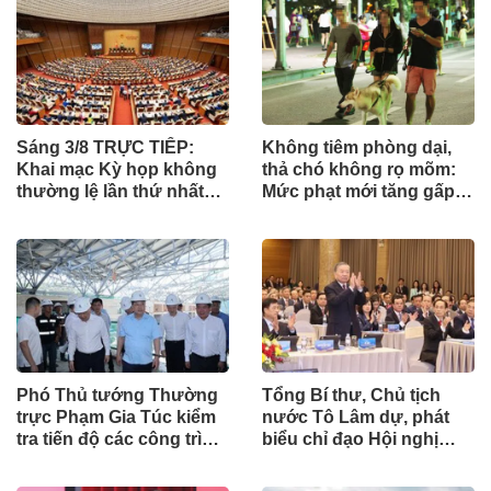
Sáng 3/8 TRỰC TIẾP:
Không tiêm phòng dại,
Khai mạc Kỳ họp không
thả chó không rọ mõm:
thường lệ lần thứ nhất
Mức phạt mới tăng gấp
của Quốc hội
nhiều lần
Phó Thủ tướng Thường
Tổng Bí thư, Chủ tịch
trực Phạm Gia Túc kiểm
nước Tô Lâm dự, phát
tra tiến độ các công trình
biểu chỉ đạo Hội nghị
phục vụ APEC 2027
Ngoại giao lần thứ 33