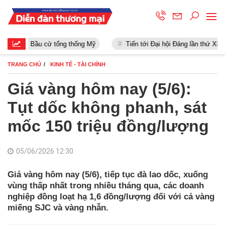
Bầu cử tổng thống Mỹ
Tiến tới Đại hội Đảng lần thứ XIII
TRANG CHỦ
KINH TẾ - TÀI CHÍNH
Giá vàng hôm nay (5/6):
Tụt dốc không phanh, sát
mốc 150 triệu đồng/lượng
05/06/2026 12:30
Giá vàng hôm nay (5/6), tiếp tục đà lao dốc, xuống
vùng thấp nhất trong nhiều tháng qua, các doanh
nghiệp đồng loạt hạ 1,6 đồng/lượng đối với cả vàng
miếng SJC và vàng nhẫn.