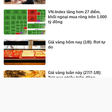
VN-Index tăng hơn 27 điểm,
khối ngoại mua ròng trên 1.000
tỷ đồng
Giá vàng hôm nay (1/8): Rơi tự
do
Giá vàng tuần này (27/7-1/8):
Trải qua nhiều biến động
HÀNG HÓA - THỊ TRƯỜNG