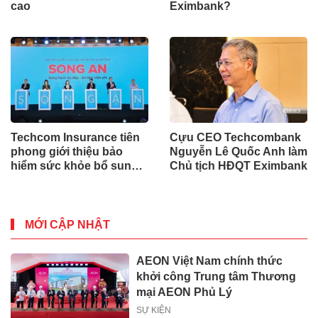
cao
Eximbank?
Techcom Insurance tiên
Cựu CEO Techcombank
phong giới thiệu bảo
Nguyễn Lê Quốc Anh làm
hiểm sức khỏe bổ sung
Chủ tịch HĐQT Eximbank
BHYT tại Việt Nam
MỚI CẬP NHẬT
AEON Việt Nam chính thức
khởi công Trung tâm Thương
mại AEON Phủ Lý
SỰ KIỆN