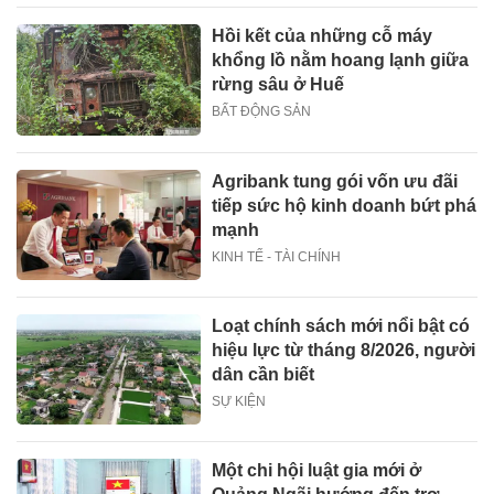
Hồi kết của những cỗ máy
khổng lồ nằm hoang lạnh giữa
rừng sâu ở Huế
BẤT ĐỘNG SẢN
Agribank tung gói vốn ưu đãi
tiếp sức hộ kinh doanh bứt phá
mạnh
KINH TẾ - TÀI CHÍNH
Loạt chính sách mới nổi bật có
hiệu lực từ tháng 8/2026, người
dân cần biết
SỰ KIỆN
Một chi hội luật gia mới ở