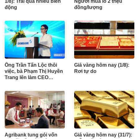
1/8): Trải qua nhiều biến
Người mua lỗ 2 triệu
động
đồng/lượng
Ông Trần Tấn Lộc thôi
Giá vàng hôm nay (1/8):
việc, bà Phạm Thị Huyền
Rơi tự do
Trang lên làm CEO
Eximbank
Agribank tung gói vốn
Giá vàng hôm nay (31/7):