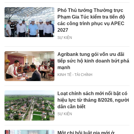
Phó Thủ tướng Thường trực
Phạm Gia Túc kiểm tra tiến độ
các công trình phục vụ APEC
2027
SỰ KIỆN
Agribank tung gói vốn ưu đãi
tiếp sức hộ kinh doanh bứt phá
mạnh
KINH TẾ - TÀI CHÍNH
Loạt chính sách mới nổi bật có
hiệu lực từ tháng 8/2026, người
dân cần biết
SỰ KIỆN
Một chi hội luật gia mới ở