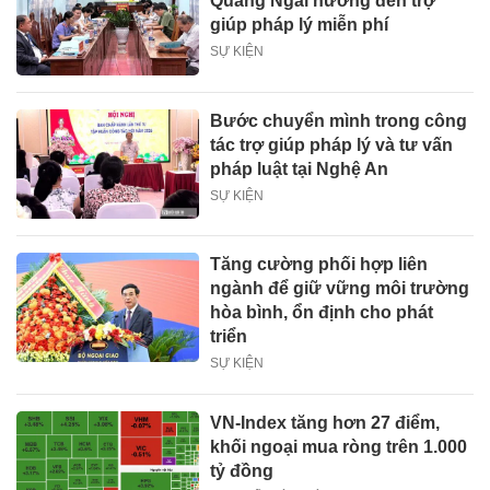
Quảng Ngãi hướng đến trợ
giúp pháp lý miễn phí
SỰ KIỆN
Bước chuyển mình trong công
tác trợ giúp pháp lý và tư vấn
pháp luật tại Nghệ An
SỰ KIỆN
Tăng cường phối hợp liên
ngành để giữ vững môi trường
hòa bình, ổn định cho phát
triển
SỰ KIỆN
VN-Index tăng hơn 27 điểm,
khối ngoại mua ròng trên 1.000
tỷ đồng