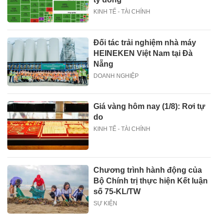
KINH TẾ - TÀI CHÍNH
Đối tác trải nghiệm nhà máy
HEINEKEN Việt Nam tại Đà
Nẵng
DOANH NGHIỆP
Giá vàng hôm nay (1/8): Rơi tự
do
KINH TẾ - TÀI CHÍNH
Chương trình hành động của
Bộ Chính trị thực hiện Kết luận
số 75-KL/TW
SỰ KIỆN