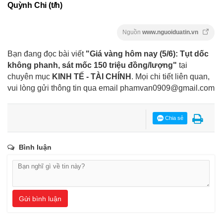
Quỳnh Chi (t/h)
Nguồn
www.nguoiduatin.vn
Bạn đang đọc bài viết
"Giá vàng hôm nay (5/6): Tụt dốc
không phanh, sát mốc 150 triệu đồng/lượng"
tại
chuyên mục
KINH TẾ - TÀI CHÍNH
. Mọi chi tiết liên quan,
vui lòng gửi thông tin qua email
phamvan0909@gmail.com
Chia sẻ
Bình luận
Gửi bình luận