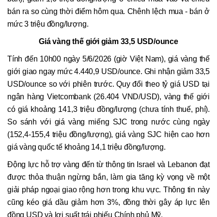
bán ra so cùng thời điểm hôm qua. Chênh lệch mua - bán ở
mức 3 triệu đồng/lượng.
Giá vàng thế giới giảm 33,5 USD/ounce
Tính đến 10h00 ngày 5/6/2026 (giờ Việt Nam), giá vàng thế
giới giao ngay mức 4.440,9 USD/ounce. Ghi nhận giảm 33,5
USD/ounce so với phiên trước. Quy đổi theo tỷ giá USD tại
ngân hàng Vietcombank (26.404 VND/USD), vàng thế giới
có giá khoảng 141,3 triệu đồng/lượng (chưa tính thuế, phí).
So sánh với giá vàng miếng SJC trong nước cùng ngày
(152,4-155,4 triệu đồng/lượng), giá vàng SJC hiện cao hơn
giá vàng quốc tế khoảng 14,1 triệu đồng/lượng.
Động lực hỗ trợ vàng đến từ thông tin Israel và Lebanon đạt
được thỏa thuận ngừng bắn, làm gia tăng kỳ vọng về một
giải pháp ngoại giao rộng hơn trong khu vực. Thông tin này
cũng kéo giá dầu giảm hơn 3%, đồng thời gây áp lực lên
đồng USD và lợi suất trái phiếu Chính phủ Mỹ.