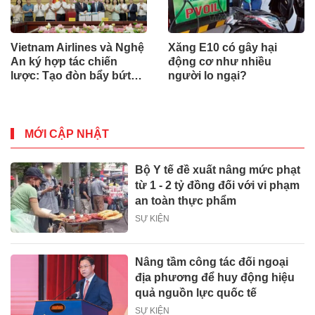
Vietnam Airlines và Nghệ
Xăng E10 có gây hại
An ký hợp tác chiến
động cơ như nhiều
lược: Tạo đòn bẩy bứt
người lo ngại?
phá du lịch, giao thương
MỚI CẬP NHẬT
Bộ Y tế đề xuất nâng mức phạt
từ 1 - 2 tỷ đồng đối với vi phạm
an toàn thực phẩm
SỰ KIỆN
Nâng tầm công tác đối ngoại
địa phương để huy động hiệu
quả nguồn lực quốc tế
SỰ KIỆN