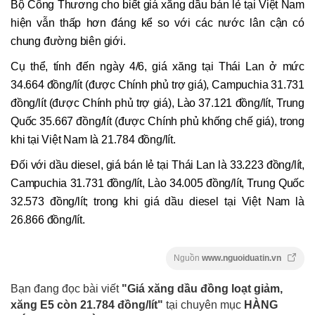
Bộ Công Thương cho biết giá xăng dầu bán lẻ tại Việt Nam
hiện vẫn thấp hơn đáng kể so với các nước lân cận có
chung đường biên giới.
Cụ thể, tính đến ngày 4/6, giá xăng tại Thái Lan ở mức
34.664 đồng/lít (được Chính phủ trợ giá), Campuchia 31.731
đồng/lít (được Chính phủ trợ giá), Lào 37.121 đồng/lít, Trung
Quốc 35.667 đồng/lít (được Chính phủ khống chế giá), trong
khi tại Việt Nam là 21.784 đồng/lít.
Đối với dầu diesel, giá bán lẻ tại Thái Lan là 33.223 đồng/lít,
Campuchia 31.731 đồng/lít, Lào 34.005 đồng/lít, Trung Quốc
32.573 đồng/lít; trong khi giá dầu diesel tại Việt Nam là
26.866 đồng/lít.
Nguồn
www.nguoiduatin.vn
Bạn đang đọc bài viết
"Giá xăng dầu đồng loạt giảm,
xăng E5 còn 21.784 đồng/lít"
tại chuyên mục
HÀNG