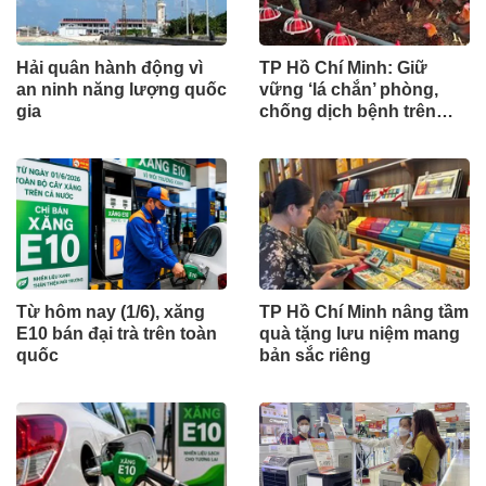
Hải quân hành động vì
TP Hồ Chí Minh: Giữ
an ninh năng lượng quốc
vững ‘lá chắn’ phòng,
gia
chống dịch bệnh trên
đàn vật nuôi
Từ hôm nay (1/6), xăng
TP Hồ Chí Minh nâng tầm
E10 bán đại trà trên toàn
quà tặng lưu niệm mang
quốc
bản sắc riêng