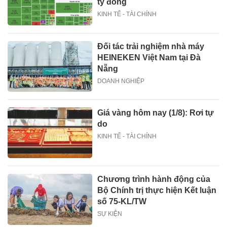
tỷ đồng
KINH TẾ - TÀI CHÍNH
Đối tác trải nghiệm nhà máy
HEINEKEN Việt Nam tại Đà
Nẵng
DOANH NGHIỆP
Giá vàng hôm nay (1/8): Rơi tự
do
KINH TẾ - TÀI CHÍNH
Chương trình hành động của
Bộ Chính trị thực hiện Kết luận
số 75-KL/TW
SỰ KIỆN