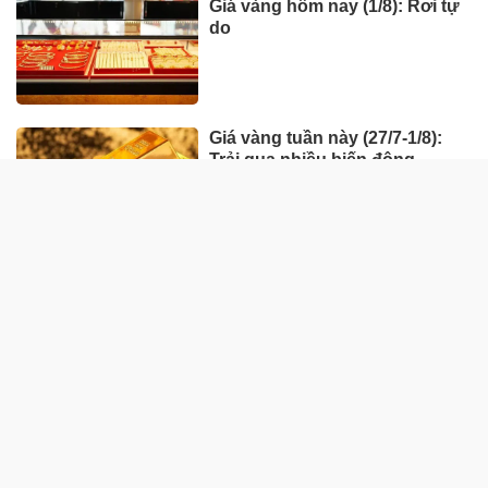
Giá vàng hôm nay (1/8): Rơi tự
do
Giá vàng tuần này (27/7-1/8):
Trải qua nhiều biến động
HÀNG HÓA - THỊ TRƯỜNG
TP Hồ Chí Minh nhân rộng
'Tick xanh trách nhiệm' bữa ăn
học đường
Nhà máy sản xuất ván tre 3.200