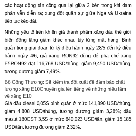
các hoạt động tấn công qua lại giữa 2 bên trong khi đàm
phán vẫn diễn ra; xung đột quân sự giữa Nga và Ukraina
tiếp tục kéo dài.
Những yếu tố trên khiến giá thành phẩm xăng dầu thế giới
biến động tăng giảm khác nhau tùy từng mặt hàng. Bình
quân trong giai đoạn từ kỳ điều hành ngày 28/5 đến kỳ điều
hành ngày 4/6, giá xăng RON92 dùng để pha chế xăng
E5RON92 đạt 116,768 USD/thùng, giảm 9,450 USD/thùng,
tương đương giảm 7,49%.
Bộ Công Thương: Sẽ kiểm tra đột xuất để đảm bảo chất
lượng xăng E10Chuyên gia lên tiếng về những hiểu lầm
về xăng E10
Giá dầu diesel 0,05S bình quân ở mức 141,890 USD/thùng,
giảm 4,808 USD/thùng, tương đương giảm 3,28%; dầu
mazut 180CST 3,5S ở mức 640,023 USD/tấn, giảm 15,185
USD/tấn, tương đương giảm 2,32%.