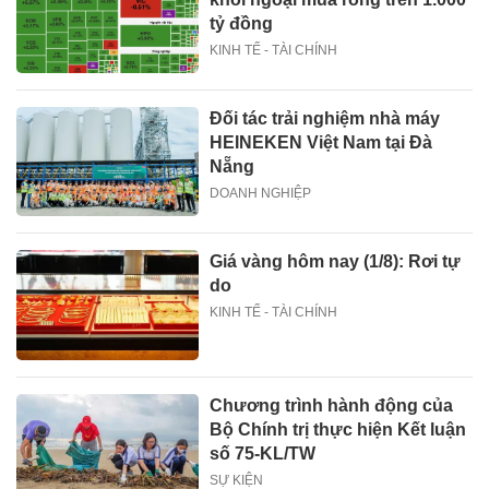
tỷ đồng
KINH TẾ - TÀI CHÍNH
Đối tác trải nghiệm nhà máy
HEINEKEN Việt Nam tại Đà
Nẵng
DOANH NGHIỆP
Giá vàng hôm nay (1/8): Rơi tự
do
KINH TẾ - TÀI CHÍNH
Chương trình hành động của
Bộ Chính trị thực hiện Kết luận
số 75-KL/TW
SỰ KIỆN