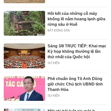
Hồi kết của những cỗ máy
khổng lồ nằm hoang lạnh giữa
rừng sâu ở Huế
BẤT ĐỘNG SẢN
Sáng 3/8 TRỰC TIẾP: Khai mạc
Kỳ họp không thường lệ lần
thứ nhất của Quốc hội
SỰ KIỆN
Phê chuẩn ông Tô Anh Dũng
giữ chức Chủ tịch UBND tỉnh
Thanh Hóa
SỰ KIỆN