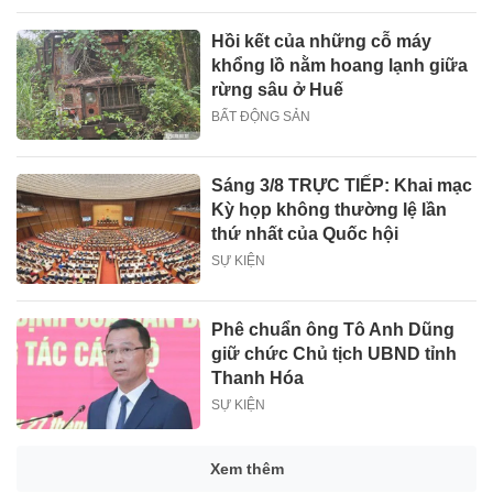
Hồi kết của những cỗ máy
khổng lồ nằm hoang lạnh giữa
rừng sâu ở Huế
BẤT ĐỘNG SẢN
Sáng 3/8 TRỰC TIẾP: Khai mạc
Kỳ họp không thường lệ lần
thứ nhất của Quốc hội
SỰ KIỆN
Phê chuẩn ông Tô Anh Dũng
giữ chức Chủ tịch UBND tỉnh
Thanh Hóa
SỰ KIỆN
Xem thêm