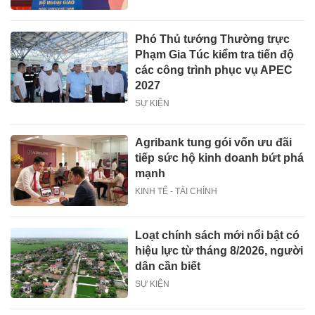
Phó Thủ tướng Thường trực
Phạm Gia Túc kiểm tra tiến độ
các công trình phục vụ APEC
2027
SỰ KIỆN
Agribank tung gói vốn ưu đãi
tiếp sức hộ kinh doanh bứt phá
mạnh
KINH TẾ - TÀI CHÍNH
Loạt chính sách mới nổi bật có
hiệu lực từ tháng 8/2026, người
dân cần biết
SỰ KIỆN