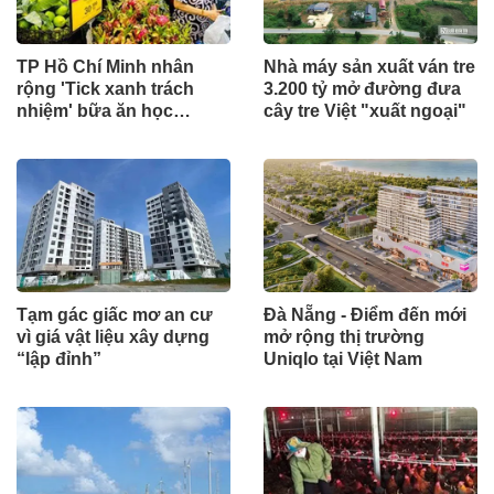
TP Hồ Chí Minh nhân
Nhà máy sản xuất ván tre
rộng 'Tick xanh trách
3.200 tỷ mở đường đưa
nhiệm' bữa ăn học
cây tre Việt "xuất ngoại"
đường
Tạm gác giấc mơ an cư
Đà Nẵng - Điểm đến mới
vì giá vật liệu xây dựng
mở rộng thị trường
“lập đỉnh”
Uniqlo tại Việt Nam