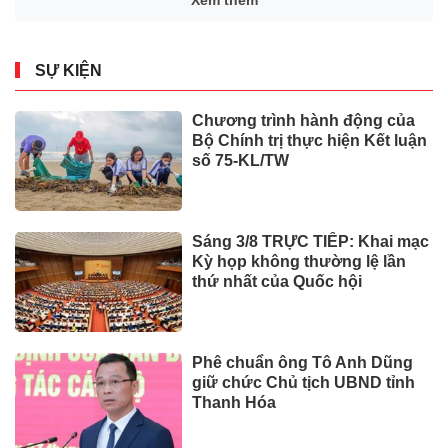
SỰ KIỆN
Chương trình hành động của
Bộ Chính trị thực hiện Kết luận
số 75-KL/TW
Sáng 3/8 TRỰC TIẾP: Khai mạc
Kỳ họp không thường lệ lần
thứ nhất của Quốc hội
Phê chuẩn ông Tô Anh Dũng
giữ chức Chủ tịch UBND tỉnh
Thanh Hóa