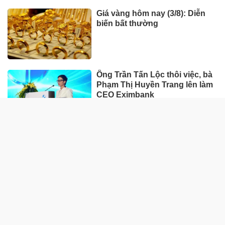
Giá vàng hôm nay (3/8): Diễn
biến bất thường
Ông Trần Tấn Lộc thôi việc, bà
Phạm Thị Huyền Trang lên làm
CEO Eximbank
HÀNG HÓA - THỊ TRƯỜNG
TP Hồ Chí Minh nhân rộng
'Tick xanh trách nhiệm' bữa ăn
học đường