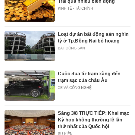
Trải qua nhiều biến động
KINH TẾ - TÀI CHÍNH
Loạt dự án bất động sản nghìn
tỷ ở Tp.Đồng Nai bỏ hoang
BẤT ĐỘNG SẢN
Cuộc đua từ trạm xăng đến
trạm sạc của châu Âu
XE VÀ CÔNG NGHỆ
Sáng 3/8 TRỰC TIẾP: Khai mạc
Kỳ họp không thường lệ lần
thứ nhất của Quốc hội
SỰ KIỆN