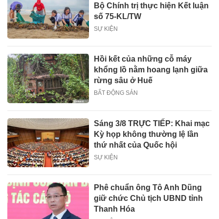
Bộ Chính trị thực hiện Kết luận
số 75-KL/TW
SỰ KIỆN
Hồi kết của những cỗ máy
khổng lồ nằm hoang lạnh giữa
rừng sâu ở Huế
BẤT ĐỘNG SẢN
Sáng 3/8 TRỰC TIẾP: Khai mạc
Kỳ họp không thường lệ lần
thứ nhất của Quốc hội
SỰ KIỆN
Phê chuẩn ông Tô Anh Dũng
giữ chức Chủ tịch UBND tỉnh
Thanh Hóa