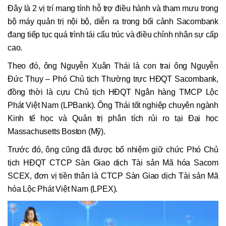
Đây là 2 vị trí mang tính hỗ trợ điều hành và tham mưu trong
bộ máy quản trị nội bộ, diễn ra trong bối cảnh Sacombank
đang tiếp tục quá trình tái cấu trúc và điều chỉnh nhân sự cấp
cao.
Theo đó, ông Nguyễn Xuân Thái là con trai ông Nguyễn
Đức Thụy – Phó Chủ tịch Thường trực HĐQT Sacombank,
đồng thời là cựu Chủ tịch HĐQT Ngân hàng TMCP Lộc
Phát Việt Nam (LPBank). Ông Thái tốt nghiệp chuyên ngành
Kinh tế học và Quản trị phân tích rủi ro tại Đại học
Massachusetts Boston (Mỹ).
Trước đó, ông cũng đã được bổ nhiệm giữ chức Phó Chủ
tịch HĐQT CTCP Sàn Giao dịch Tài sản Mã hóa Sacom
SCEX, đơn vị tiền thân là CTCP Sàn Giao dịch Tài sản Mã
hóa Lộc Phát Việt Nam (LPEX).