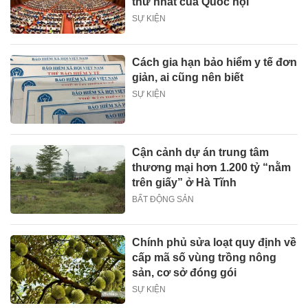
thứ nhất của Quốc hội
SỰ KIỆN
Cách gia hạn bảo hiểm y tế đơn
giản, ai cũng nên biết
SỰ KIỆN
Cận cảnh dự án trung tâm
thương mại hơn 1.200 tỷ “nằm
trên giấy” ở Hà Tĩnh
BẤT ĐỘNG SẢN
Chính phủ sửa loạt quy định về
cấp mã số vùng trồng nông
sản, cơ sở đóng gói
SỰ KIỆN