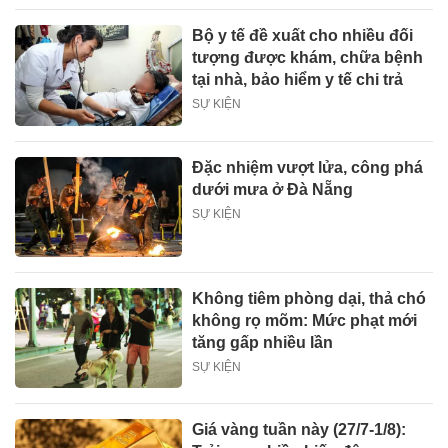
Bộ y tế đề xuất cho nhiều đối
tượng được khám, chữa bệnh
tại nhà, bảo hiểm y tế chi trả
SỰ KIỆN
Đặc nhiệm vượt lửa, công phá
dưới mưa ở Đà Nẵng
SỰ KIỆN
Không tiêm phòng dại, thả chó
không rọ mõm: Mức phạt mới
tăng gấp nhiều lần
SỰ KIỆN
Giá vàng tuần này (27/7-1/8):