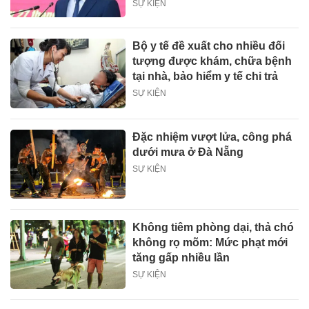
SỰ KIỆN
Bộ y tế đề xuất cho nhiều đối
tượng được khám, chữa bệnh
tại nhà, bảo hiểm y tế chi trả
SỰ KIỆN
Đặc nhiệm vượt lửa, công phá
dưới mưa ở Đà Nẵng
SỰ KIỆN
Không tiêm phòng dại, thả chó
không rọ mõm: Mức phạt mới
tăng gấp nhiều lần
SỰ KIỆN