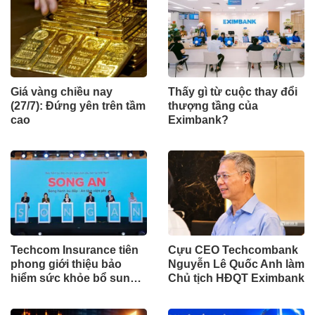
Giá vàng chiều nay
Thấy gì từ cuộc thay đổi
(27/7): Đứng yên trên tầm
thượng tầng của
cao
Eximbank?
Techcom Insurance tiên
Cựu CEO Techcombank
phong giới thiệu bảo
Nguyễn Lê Quốc Anh làm
hiểm sức khỏe bổ sung
Chủ tịch HĐQT Eximbank
BHYT tại Việt Nam