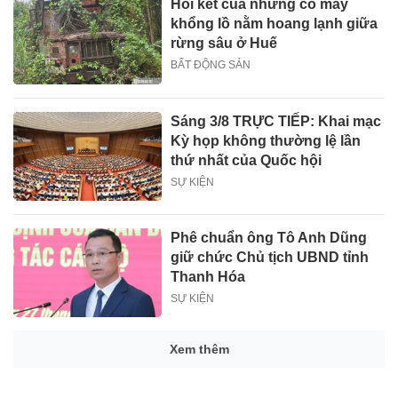
Hồi kết của những cỗ máy
khổng lồ nằm hoang lạnh giữa
rừng sâu ở Huế
BẤT ĐỘNG SẢN
Sáng 3/8 TRỰC TIẾP: Khai mạc
Kỳ họp không thường lệ lần
thứ nhất của Quốc hội
SỰ KIỆN
Phê chuẩn ông Tô Anh Dũng
giữ chức Chủ tịch UBND tỉnh
Thanh Hóa
SỰ KIỆN
Xem thêm