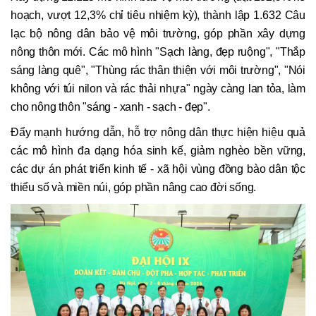
hoạch, vượt 12,3% chỉ tiêu nhiệm kỳ), thành lập 1.632 Câu
lạc bộ nông dân bảo vệ môi trường, góp phần xây dựng
nông thôn mới. Các mô hình "Sạch làng, đẹp ruộng", "Thắp
sáng làng quê", "Thùng rác thân thiện với môi trường", "Nói
không với túi nilon và rác thải nhựa" ngày càng lan tỏa, làm
cho nông thôn "sáng - xanh - sạch - đẹp".
Đẩy mạnh hướng dẫn, hỗ trợ nông dân thực hiện hiệu quả
các mô hình đa dạng hóa sinh kế, giảm nghèo bền vững,
các dự án phát triển kinh tế - xã hội vùng đồng bào dân tộc
thiểu số và miền núi, góp phần nâng cao đời sống.