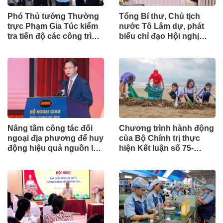
Phó Thủ tướng Thường
Tổng Bí thư, Chủ tịch
trực Phạm Gia Túc kiểm
nước Tô Lâm dự, phát
tra tiến độ các công trình
biểu chỉ đạo Hội nghị
phục vụ APEC 2027
Ngoại giao lần thứ 33
Nâng tầm công tác đối
Chương trình hành động
ngoại địa phương để huy
của Bộ Chính trị thực
động hiệu quả nguồn lực
hiện Kết luận số 75-
quốc tế
KL/TW