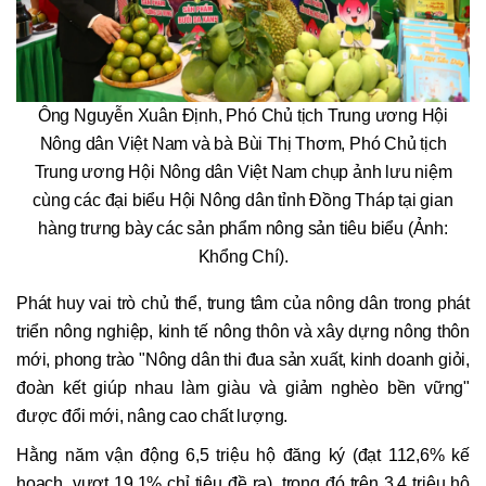
Ông Nguyễn Xuân Định, Phó Chủ tịch Trung ương Hội
Nông dân Việt Nam và bà Bùi Thị Thơm, Phó Chủ tịch
Trung ương Hội Nông dân Việt Nam chụp ảnh lưu niệm
cùng các đại biểu Hội Nông dân tỉnh Đồng Tháp tại gian
hàng trưng bày các sản phẩm nông sản tiêu biểu (Ảnh:
Khổng Chí).
Phát huy vai trò chủ thể, trung tâm của nông dân trong phát
triển nông nghiệp, kinh tế nông thôn và xây dựng nông thôn
mới, phong trào "Nông dân thi đua sản xuất, kinh doanh giỏi,
đoàn kết giúp nhau làm giàu và giảm nghèo bền vững"
được đổi mới, nâng cao chất lượng.
Hằng năm vận động 6,5 triệu hộ đăng ký (đạt 112,6% kế
hoạch, vượt 19,1% chỉ tiêu đề ra), trong đó trên 3,4 triệu hộ