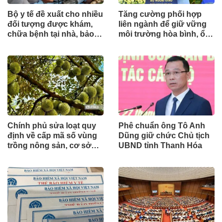
Bộ y tế đề xuất cho nhiều
Tăng cường phối hợp
đối tượng được khám,
liên ngành để giữ vững
chữa bệnh tại nhà, bảo
môi trường hòa bình, ổn
hiểm y tế chi trả
định cho phát triển
Chính phủ sửa loạt quy
Phê chuẩn ông Tô Anh
định về cấp mã số vùng
Dũng giữ chức Chủ tịch
trồng nông sản, cơ sở
UBND tỉnh Thanh Hóa
đóng gói