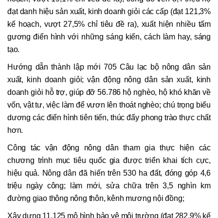
đạt danh hiệu sản xuất, kinh doanh giỏi các cấp (đạt 121,3%
kế hoạch, vượt 27,5% chỉ tiêu đề ra), xuất hiện nhiều tấm
gương điển hình với những sáng kiến, cách làm hay, sáng
tạo.
Hướng dẫn thành lập mới 705 Câu lạc bộ nông dân sản
xuất, kinh doanh giỏi; vận động nông dân sản xuất, kinh
doanh giỏi hỗ trợ, giúp đỡ 56.786 hộ nghèo, hộ khó khăn về
vốn, vật tư, việc làm để vươn lên thoát nghèo; chú trọng biểu
dương các điển hình tiên tiến, thúc đẩy phong trào thực chất
hơn.
Công tác vận động nông dân tham gia thực hiện các
chương trình mục tiêu quốc gia được triển khai tích cực,
hiệu quả. Nông dân đã hiến trên 530 ha đất, đóng góp 4,6
triệu ngày công; làm mới, sửa chữa trên 3,5 nghìn km
đường giao thông nông thôn, kênh mương nội đồng;
Xây dựng 11.125 mô hình bảo vệ môi trường (đạt 282,9% kế