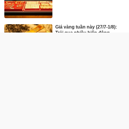
Giá vàng tuần này (27/7-1/8):
Trải qua nhiều biến động
HÀNG HÓA - THỊ TRƯỜNG
TP Hồ Chí Minh nhân rộng
'Tick xanh trách nhiệm' bữa ăn
học đường
Nhà máy sản xuất ván tre 3.200
tỷ mở đường đưa cây tre Việt