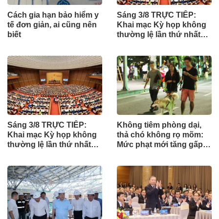
Cách gia hạn bảo hiểm y
Sáng 3/8 TRỰC TIẾP:
tế đơn giản, ai cũng nên
Khai mạc Kỳ họp không
biết
thường lệ lần thứ nhất
của Quốc hội
Sáng 3/8 TRỰC TIẾP:
Không tiêm phòng dại,
Khai mạc Kỳ họp không
thả chó không rọ mõm:
thường lệ lần thứ nhất
Mức phạt mới tăng gấp
của Quốc hội
nhiều lần