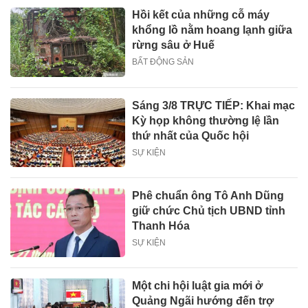
Hồi kết của những cỗ máy
khổng lồ nằm hoang lạnh giữa
rừng sâu ở Huế
BẤT ĐỘNG SẢN
Sáng 3/8 TRỰC TIẾP: Khai mạc
Kỳ họp không thường lệ lần
thứ nhất của Quốc hội
SỰ KIỆN
Phê chuẩn ông Tô Anh Dũng
giữ chức Chủ tịch UBND tỉnh
Thanh Hóa
SỰ KIỆN
Một chi hội luật gia mới ở
Quảng Ngãi hướng đến trợ