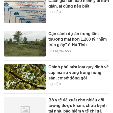
Cách gia hạn bảo hiểm y tế đơn
giản, ai cũng nên biết
SỰ KIỆN
Cận cảnh dự án trung tâm
thương mại hơn 1.200 tỷ “nằm
trên giấy” ở Hà Tĩnh
BẤT ĐỘNG SẢN
Chính phủ sửa loạt quy định về
cấp mã số vùng trồng nông
sản, cơ sở đóng gói
SỰ KIỆN
Bộ y tế đề xuất cho nhiều đối
tượng được khám, chữa bệnh
tại nhà, bảo hiểm y tế chi trả