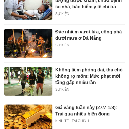
tượng được khám, chữa bệnh
tại nhà, bảo hiểm y tế chi trả
SỰ KIỆN
Đặc nhiệm vượt lửa, công phá
dưới mưa ở Đà Nẵng
SỰ KIỆN
Không tiêm phòng dại, thả chó
không rọ mõm: Mức phạt mới
tăng gấp nhiều lần
SỰ KIỆN
Giá vàng tuần này (27/7-1/8):
Trải qua nhiều biến động
KINH TẾ - TÀI CHÍNH