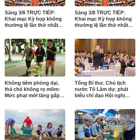
Sáng 3/8 TRỰC TIẾP:
Sáng 3/8 TRỰC TIẾP:
Khai mạc Kỳ họp không
Khai mạc Kỳ họp không
thường lệ lần thứ nhất
thường lệ lần thứ nhất
của Quốc hội
của Quốc hội
Không tiêm phòng dại,
Tổng Bí thư, Chủ tịch
thả chó không rọ mõm:
nước Tô Lâm dự, phát
Mức phạt mới tăng gấp
biểu chỉ đạo Hội nghị
nhiều lần
Ngoại giao lần thứ 33