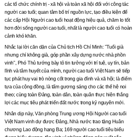
các tổ chức chính trị - xã hội và toàn xã hội đối với công tác
người cao tuổi; quan tâm bố trí nguồn lực, tạo điều kiện để
các cấp Hội Người cao tuổi hoạt động hiệu quả, chăm lo tốt
hơn đời sống người cao tuổi, nhất là người cao tuổi có hoàn
cảnh khó khăn.
Nhắc lại lời căn dặn của Chủ tịch Hồ Chí Minh: "Tuổi già
nhưng chí không già, góp phần xây dựng nước nhà phồn
vinh", Phó Thủ tướng bày tỏ tin tưởng với trí tuệ, uy tín, bản
lĩnh và tâm huyết của mình, người cao tuổi Việt Nam sẽ tiếp
tục phát huy vai trò nòng cốt trong gia đình và xã hội; là điểm
tựa của cộng đồng, là tấm gương sáng cho các thế hệ noi
theo; cùng toàn Đảng, toàn dân, toàn quân thực hiện thắng
lợi các mục tiêu phát triển đất nước trong kỷ nguyên mới.
Nhân dịp này, Văn phòng Trung ương Hội Người cao tuổi
Việt Nam vinh dự được Đảng, Nhà nước trao tặng Huân
chương Lao động hạng Ba; 169 người cao tuổi tiêu biểu