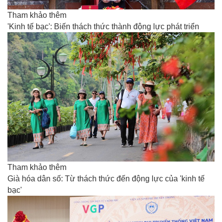
Tham khảo thêm
'Kinh tế bạc': Biến thách thức thành động lực phát triển
Tham khảo thêm
Già hóa dân số: Từ thách thức đến động lực của 'kinh tế
bạc'