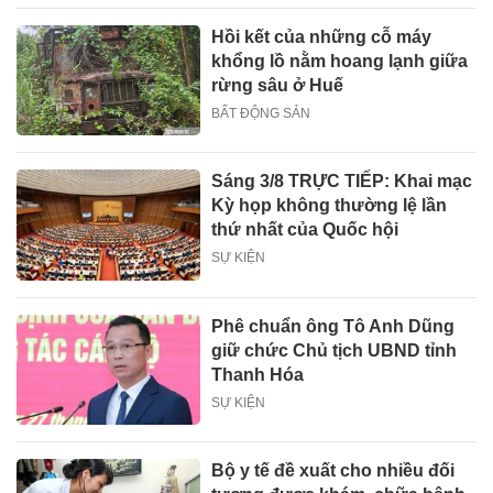
Hồi kết của những cỗ máy
khổng lồ nằm hoang lạnh giữa
rừng sâu ở Huế
BẤT ĐỘNG SẢN
Sáng 3/8 TRỰC TIẾP: Khai mạc
Kỳ họp không thường lệ lần
thứ nhất của Quốc hội
SỰ KIỆN
Phê chuẩn ông Tô Anh Dũng
giữ chức Chủ tịch UBND tỉnh
Thanh Hóa
SỰ KIỆN
Bộ y tế đề xuất cho nhiều đối