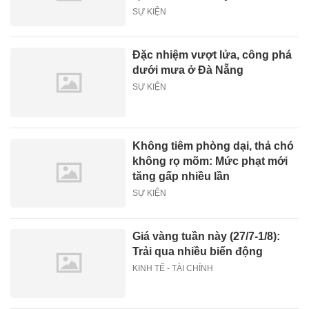
SỰ KIỆN
Đặc nhiệm vượt lửa, công phá
dưới mưa ở Đà Nẵng
SỰ KIỆN
Không tiêm phòng dại, thả chó
không rọ mõm: Mức phạt mới
tăng gấp nhiều lần
SỰ KIỆN
Giá vàng tuần này (27/7-1/8):
Trải qua nhiều biến động
KINH TẾ - TÀI CHÍNH