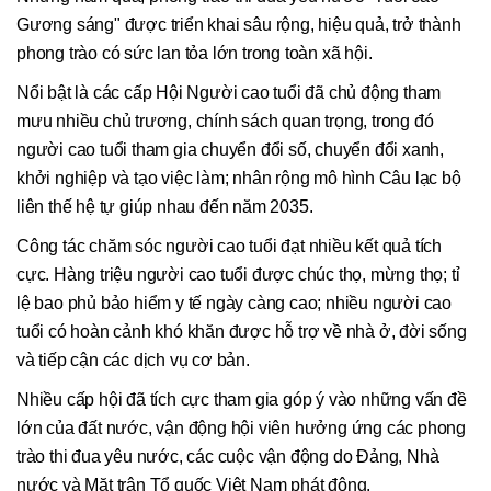
Gương sáng" được triển khai sâu rộng, hiệu quả, trở thành
phong trào có sức lan tỏa lớn trong toàn xã hội.
Nổi bật là các cấp Hội Người cao tuổi đã chủ động tham
mưu nhiều chủ trương, chính sách quan trọng, trong đó
người cao tuổi tham gia chuyển đổi số, chuyển đổi xanh,
khởi nghiệp và tạo việc làm; nhân rộng mô hình Câu lạc bộ
liên thế hệ tự giúp nhau đến năm 2035.
Công tác chăm sóc người cao tuổi đạt nhiều kết quả tích
cực. Hàng triệu người cao tuổi được chúc thọ, mừng thọ; tỉ
lệ bao phủ bảo hiểm y tế ngày càng cao; nhiều người cao
tuổi có hoàn cảnh khó khăn được hỗ trợ về nhà ở, đời sống
và tiếp cận các dịch vụ cơ bản.
Nhiều cấp hội đã tích cực tham gia góp ý vào những vấn đề
lớn của đất nước, vận động hội viên hưởng ứng các phong
trào thi đua yêu nước, các cuộc vận động do Đảng, Nhà
nước và Mặt trận Tổ quốc Việt Nam phát động.