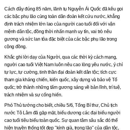
Cách đây đúng 85 năm, lãnh tụ Nguyễn Ái Quốc đã kêu gọi
các bậc phụ lão cùng toàn dân đoàn kết cứu nước, khẳng
định trách nhiệm lớn lao của người cao tuổi đối với vận
mệnh dân tộc, đồng thời nhấn mạnh uy tín, vai trò nêu
gương và sức lan tỏa đặc biệt của các bậc phụ lão trong
cộng đồng.
Khắc ghi lời dạy của Người, qua các thời kỳ cách mạng,
người cao tuổi Việt Nam luôn nêu cao lòng yêu nước, ý chí
tự lực, tự cường, tinh thần đại đoàn kết dân tộc; tích cực
tham gia kháng chiến, kiến quốc, xây dựng và bảo vệ Tổ
quốc; trở thành những tấm gương sáng về bản lĩnh, trí tuệ,
trách nhiệm và sự cống hiến.
Phó Thủ tướng cho biết, chiều 5/6, Tổng Bí thư, Chủ tịch
nước Tô Lâm đã gặp mặt, biểu dương các đại biểu người
cao tuổi tiêu biểu toàn quốc. Sự quan tâm sâu sắc đó thể
hiện truyền thống tốt đẹp "kính già, trọng lão" của dân tộc,