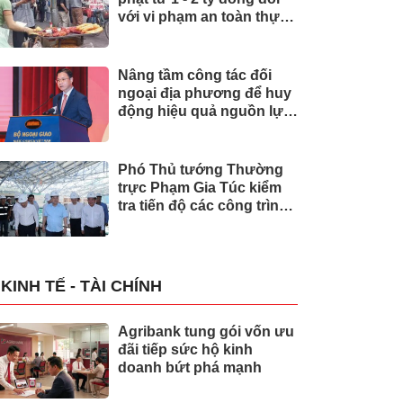
với vi phạm an toàn thực
phẩm
Nâng tầm công tác đối
ngoại địa phương để huy
động hiệu quả nguồn lực
quốc tế
Phó Thủ tướng Thường
trực Phạm Gia Túc kiểm
tra tiến độ các công trình
phục vụ APEC 2027
KINH TẾ - TÀI CHÍNH
Agribank tung gói vốn ưu
đãi tiếp sức hộ kinh
doanh bứt phá mạnh