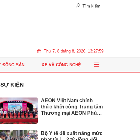
Tìm kiếm
Thứ 7, 8 tháng 8, 2026, 13:28:00
T ĐỘNG SẢN
XE VÀ CÔNG NGHỆ
SỰ KIỆN
AEON Việt Nam chính
thức khởi công Trung tâm
Thương mại AEON Phủ
Lý
Bộ Y tế đề xuất nâng mức
phạt từ 1 - 2 tỷ đồng đối