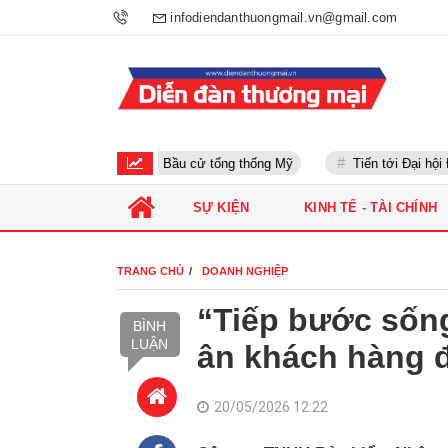
infodiendanthuongmail.vn@gmail.com
Bầu cử tổng thống Mỹ
Tiến tới Đại hội Đản
SỰ KIỆN
KINH TẾ - TÀI CHÍNH
TRANG CHỦ
DOANH NGHIỆP
“Tiếp bước sống
BÌNH
LUẬN
ân khách hàng đ
20/05/2026 12:22