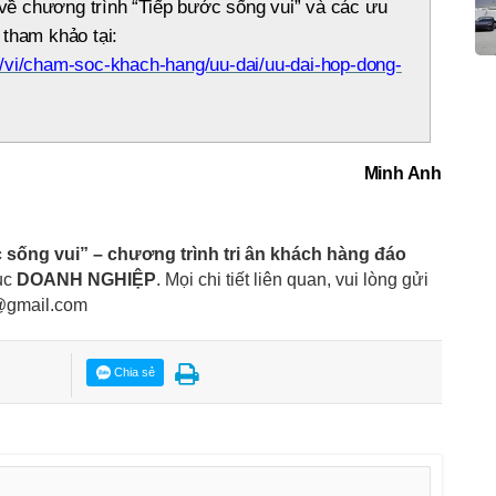
t về chương trình “Tiếp bước sống vui” và các ưu
 tham khảo tại:
n/vi/cham-soc-khach-hang/uu-dai/uu-dai-hop-dong-
Minh Anh
 sống vui” – chương trình tri ân khách hàng đáo
ục
DOANH NGHIỆP
. Mọi chi tiết liên quan, vui lòng gửi
gmail.com
Chia sẻ