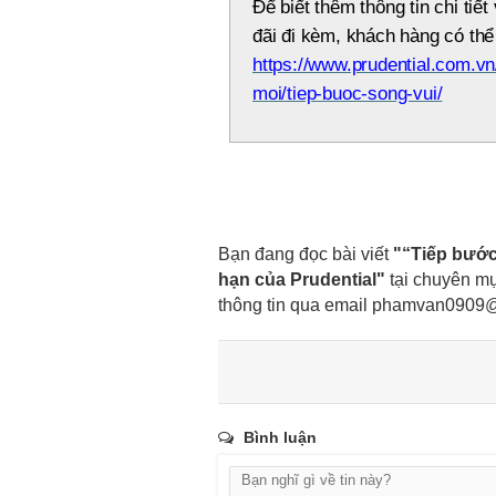
Để biết thêm thông tin chi tiế
đãi đi kèm, khách hàng có thể
https://www.prudential.com.v
moi/tiep-buoc-song-vui/
Bạn đang đọc bài viết
"“Tiếp bước
hạn của Prudential"
tại chuyên m
thông tin qua email
phamvan0909@
Bình luận