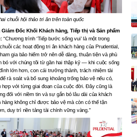
hai chuỗi hội thảo tri ân trên toàn quốc
Giám Đốc Khối Khách hàng, Tiếp thị và Sản phẩm
ẻ:
“Chương trình ‘Tiếp bước sống vui’ là một trong
chuỗi các hoạt động tri ân khách hàng của Prudential,
tham gia bảo hiểm trở nên dễ dàng, thuận tiện và phù
 bó với chúng tôi từ gần hai thập kỷ — khi cuộc sống
đình lớn hơn, con cái trưởng thành, trách nhiệm tài
p để rà soát và bổ sung khoảng trống bảo vệ nếu có,
hợp với từng giai đoạn của cuộc đời. Đây cũng là
ọng đối với niềm tin và sự gắn bó lâu dài của khách
 hàng không chỉ được bảo vệ mà còn có thể tận
 duy trì nền tảng tài chính vững vàng.”