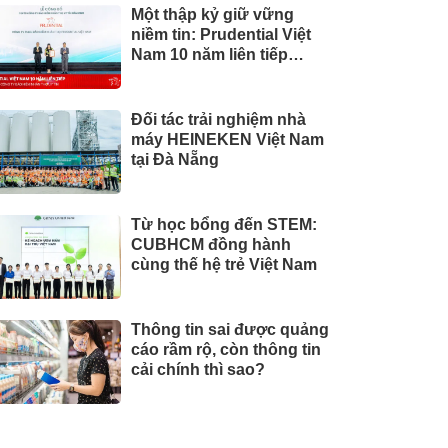
Một thập kỷ giữ vững
niềm tin: Prudential Việt
Nam 10 năm liên tiếp
được vinh danh trong Top
10 Công ty Bảo hiểm uy
tín năm 2026
Đối tác trải nghiệm nhà
máy HEINEKEN Việt Nam
tại Đà Nẵng
Từ học bổng đến STEM:
CUBHCM đồng hành
cùng thế hệ trẻ Việt Nam
Thông tin sai được quảng
cáo rầm rộ, còn thông tin
cải chính thì sao?