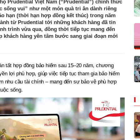
ọ Prudential Việt Nam (“Prudential”) chính thức
c sống vui” như một món quà tri ân dành riêng
o hạn (thời hạn hợp đồng kết thúc) trong năm
hành từ Prudential tới những khách hàng đã tin
h trình vừa qua, đồng thời tiếp tục mang đến
iúp khách hàng yên tâm bước sang giai đoạn mới
n tất hợp đồng bảo hiểm sau 15–20 năm, chương
ền lợi phù hợp, giúp việc tiếp tục tham gia bảo hiểm
hơn nhu cầu tài chính – mang đến sự bảo vệ phù hợp
cuộc sống.