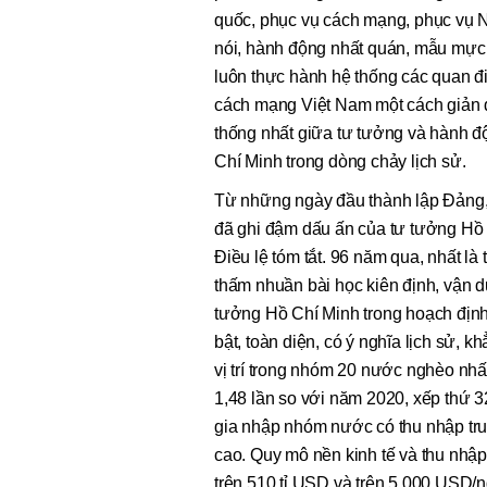
quốc, phục vụ cách mạng, phục vụ 
nói, hành động nhất quán, mẫu mực 
luôn thực hành hệ thống các quan đi
cách mạng Việt Nam một cách giản dị
thống nhất giữa tư tưởng và hành đ
Chí Minh trong dòng chảy lịch sử.
Từ những ngày đầu thành lập Đảng,
đã ghi đậm dấu ấn của tư tưởng Hồ 
Điều lệ tóm tắt. 96 năm qua, nhất l
thấm nhuần bài học kiên định, vận dụ
tưởng Hồ Chí Minh trong hoạch định 
bật, toàn diện, có ý nghĩa lịch sử, k
vị trí trong nhóm 20 nước nghèo nhấ
1,48 lần so với năm 2020, xếp thứ 3
gia nhập nhóm nước có thu nhập trun
cao. Quy mô nền kinh tế và thu nhậ
trên 510 tỉ USD và trên 5.000 USD/ng