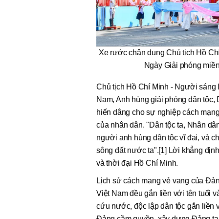
Xe rước chân dung Chủ tịch Hồ Chí 
Ngày Giải phóng miền
Chủ tịch Hồ Chí Minh - Người sáng lậ
Nam, Anh hùng giải phóng dân tộc
hiến dâng cho sự nghiệp cách mạng 
của nhân dân. "Dân tộc ta, Nhân dâ
người anh hùng dân tộc vĩ đại, và c
sông đất nước ta".[1] Lời khẳng định
và thời đại Hồ Chí Minh.
Lịch sử cách mạng vẻ vang của Đảng
Việt Nam đều gắn liền với tên tuổi 
cứu nước, độc lập dân tộc gắn liền 
Đảng cầm quyền, xây dựng Đảng ta 