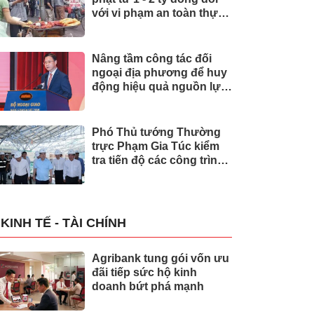
với vi phạm an toàn thực
phẩm
Nâng tầm công tác đối
ngoại địa phương để huy
động hiệu quả nguồn lực
quốc tế
Phó Thủ tướng Thường
trực Phạm Gia Túc kiểm
tra tiến độ các công trình
phục vụ APEC 2027
KINH TẾ - TÀI CHÍNH
Agribank tung gói vốn ưu
đãi tiếp sức hộ kinh
doanh bứt phá mạnh