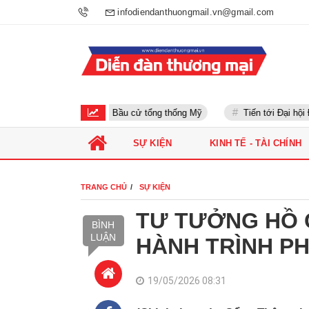
infodiendanthuongmail.vn@gmail.com
Bầu cử tổng thống Mỹ
Tiến tới Đại hội Đản
SỰ KIỆN
KINH TẾ - TÀI CHÍNH
TRANG CHỦ
SỰ KIỆN
TƯ TƯỞNG HỒ C
BÌNH
LUẬN
HÀNH TRÌNH P
19/05/2026 08:31