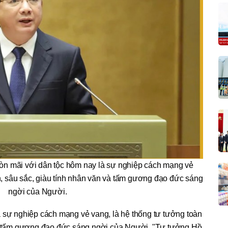
còn mãi với dân tộc hôm nay là sự nghiệp cách mạng vẻ
n, sâu sắc, giàu tính nhân văn và tấm gương đạo đức sáng
ngời của Người.
à sự nghiệp cách mạng vẻ vang, là hệ thống tư tưởng toàn
và tấm gương đạo đức sáng ngời của Người. "Tư tưởng Hồ