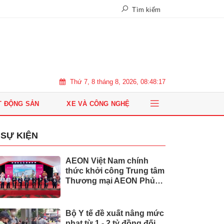
Tìm kiếm
Thứ 7, 8 tháng 8, 2026, 08:48:18
T ĐỘNG SẢN
XE VÀ CÔNG NGHỆ
SỰ KIỆN
AEON Việt Nam chính
thức khởi công Trung tâm
Thương mại AEON Phủ
Lý
Bộ Y tế đề xuất nâng mức
phạt từ 1 - 2 tỷ đồng đối