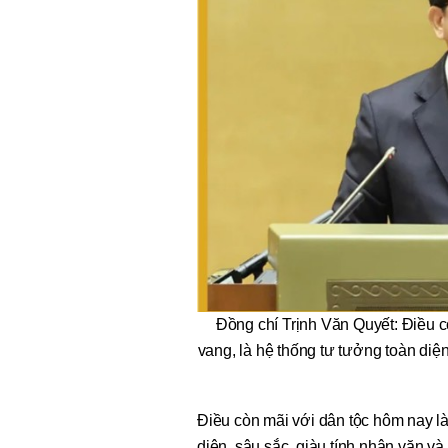
Đồng chí Trịnh Văn Quyết: Điều 
vang, là hệ thống tư tưởng toàn diệ
Điều còn mãi với dân tộc hôm nay l
diện, sâu sắc, giàu tính nhân văn 