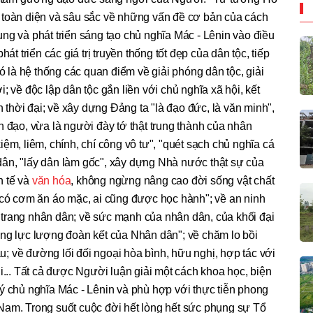
 toàn diện và sâu sắc về những vấn đề cơ bản của cách
ng và phát triển sáng tạo chủ nghĩa Mác - Lênin vào điều
át triển các giá trị truyền thống tốt đẹp của dân tộc, tiếp
ó là hệ thống các quan điểm về giải phóng dân tộc, giải
; về độc lập dân tộc gắn liền với chủ nghĩa xã hội, kết
hời đại; về xây dựng Đảng ta "là đạo đức, là văn minh",
h đạo, vừa là người đày tớ thật trung thành của nhân
ệm, liêm, chính, chí công vô tư", "quét sạch chủ nghĩa cá
ân, "lấy dân làm gốc", xây dựng Nhà nước thật sự của
h tế và
văn hóa
, không ngừng nâng cao đời sống vật chất
 có cơm ăn áo mặc, ai cũng được học hành"; về an ninh
trang nhân dân; về sức mạnh của nhân dân, của khối đại
ằng lực lượng đoàn kết của Nhân dân"; về chăm lo bồi
 về đường lối đối ngoại hòa bình, hữu nghị, hợp tác với
i... Tất cả được Người luận giải một cách khoa học, biện
ý chủ nghĩa Mác - Lênin và phù hợp với thực tiễn phong
Nam. Trong suốt cuộc đời hết lòng hết sức phụng sự Tổ