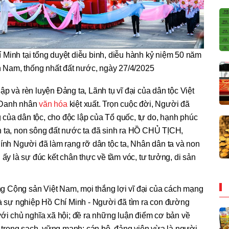
Minh tại tổng duyệt diễu binh, diễu hành kỷ niệm 50 năm
 Nam, thống nhất đất nước, ngày 27/4/2025
p và rèn luyện Đảng ta, Lãnh tụ vĩ đại của dân tộc Việt
, Danh nhân
văn hóa
kiệt xuất. Trọn cuộc đời, Người đã
của dân tộc, cho độc lập của Tổ quốc, tự do, hạnh phúc
n ta, non sông đất nước ta đã sinh ra HỒ CHỦ TỊCH,
hính Người đã làm rạng rỡ dân tộc ta, Nhân dân ta và non
 ấy là sự đúc kết chân thực về tầm vóc, tư tưởng, di sản
 Cộng sản Việt Nam, mọi thắng lợi vĩ đại của cách mạng
và sự nghiệp Hồ Chí Minh - Người đã tìm ra con đường
với chủ nghĩa xã hội; đề ra những luận điểm cơ bản về
trong sạch, vững mạnh; cán bộ, đảng viên vừa là người