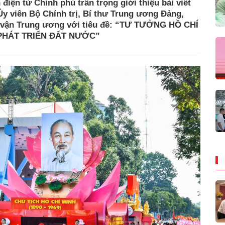
điện tử Chính phủ trân trọng giới thiệu bài viết
Ủy viên Bộ Chính trị, Bí thư Trung ương Đảng,
 vận Trung ương với tiêu đề: “TƯ TƯỞNG HỒ CHÍ
PHÁT TRIỂN ĐẤT NƯỚC”