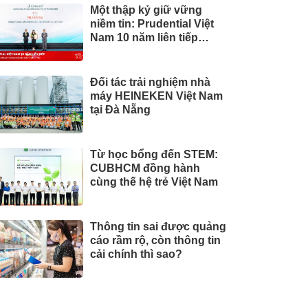
Một thập kỷ giữ vững
niềm tin: Prudential Việt
Nam 10 năm liên tiếp
được vinh danh trong Top
10 Công ty Bảo hiểm uy
tín năm 2026
Đối tác trải nghiệm nhà
máy HEINEKEN Việt Nam
tại Đà Nẵng
Từ học bổng đến STEM:
CUBHCM đồng hành
cùng thế hệ trẻ Việt Nam
Thông tin sai được quảng
cáo rầm rộ, còn thông tin
cải chính thì sao?