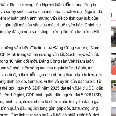
Nhân dân, tư tưởng của Người thấm đẫm trong từng lời
và sự hy sinh cao cả của một nhân cách vĩ đại. Người đã
ểm lý luận phản ánh những vấn đề có tính quy luật của
, gần gũi mà sâu sắc của một trí tuệ uyên bác. Chính sự
ộng ấy đã tạo nên sức sống trường tồn của tư tưởng Hồ
 những văn kiện đầu tiên của Đảng Cộng sản Việt Nam
Chí Minh trong Chính cương vắn tắt, Sách lược vắn tắt,
à trong 40 năm đổi mới, Đảng Cộng sản Việt Nam luôn
ng và phát triển sáng tạo chủ nghĩa Mác - Lênin, tư
và chỉ đạo thực tiễn, tạo nên những thành tựu to lớn, nổi
hẳng định cơ đồ, tiềm lực, vị thế và uy tín của đất nước. Từ
t thế giới, quy mô GDP năm 2025 đạt trên 514 tỉ USD, gấp
2 trên thế giới, GDP bình quân đầu người đạt 5.026 USD,
g bình cao, được nhiều tổ chức quốc tế uy tín đánh giá
p bình quân đầu người tăng gần gấp đôi, đạt tương ứng
ười. Các lĩnh vực văn hoá, xã hội có nhiều tiến bộ, đời