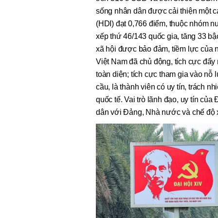
sống nhân dân được cải thiện một cá
(HDI) đạt 0,766 điểm, thuộc nhóm n
xếp thứ 46/143 quốc gia, tăng 33 bậc
xã hội được bảo đảm, tiềm lực của 
Việt Nam đã chủ động, tích cực đẩy
toàn diện; tích cực tham gia vào nỗ 
cầu, là thành viên có uy tín, trách nh
quốc tế. Vai trò lãnh đạo, uy tín củ
dân với Đảng, Nhà nước và chế độ x