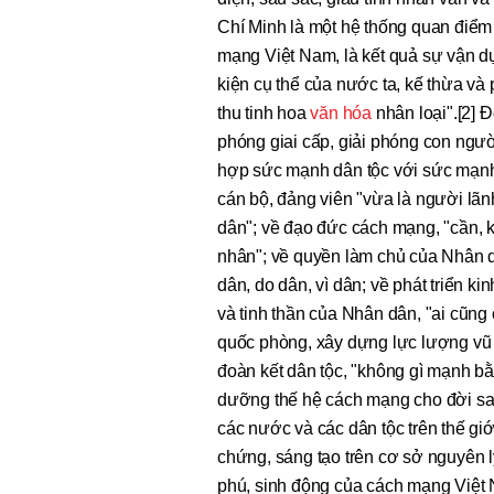
Chí Minh là một hệ thống quan điểm
mạng Việt Nam, là kết quả sự vận dụ
kiện cụ thể của nước ta, kế thừa và ph
thu tinh hoa
văn hóa
nhân loại".[2] Đ
phóng giai cấp, giải phóng con người
hợp sức mạnh dân tộc với sức mạnh t
cán bộ, đảng viên "vừa là người lãn
dân"; về đạo đức cách mạng, "cần, ki
nhân"; về quyền làm chủ của Nhân d
dân, do dân, vì dân; về phát triển kin
và tinh thần của Nhân dân, "ai cũng
quốc phòng, xây dựng lực lượng vũ 
đoàn kết dân tộc, "không gì mạnh b
dưỡng thế hệ cách mạng cho đời sau;
các nước và các dân tộc trên thế giớ
chứng, sáng tạo trên cơ sở nguyên l
phú, sinh động của cách mạng Việt 