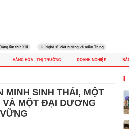
g lần thứ XIII
Nghệ sĩ Việt hướng về miền Trung
HÀNG HÓA - THỊ TRƯỜNG
DOANH NGHIỆP
BẤ
N MINH SINH THÁI, MỘT
H VÀ MỘT ĐẠI DƯƠNG
 VỮNG