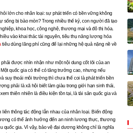
hỏi lớn cho nhân loại: sự phát triển có bền vững không
sự sống bị bào mòn? Trong nhiều thế kỷ, con người đã tạo
nghiệp, khoa học, công nghệ, thương mại và đô thị hóa.
iều vào khai thác tài nguyên, tiêu thụ năng lượng hóa
a
tiêu dùng lãng phí cũng để lại những hệ quả nặng nề về
 phải được nhìn nhận như một nội dung cốt lõi của an
 Một quốc gia có thể có tăng trưởng cao, nhưng nếu
 suy thoái môi trường thì chưa thể coi là phát triển bền
ợng phải là xã hội biết làm giàu trong giới hạn sinh thái,
em thiên nhiên là điều kiện tồn tại, là tài sản quốc gia và
 liên thông tác động lẫn nhau của nhân loại. Biến động
dương có thể ảnh hưởng đến an ninh lương thực, thương
u quốc gia. Vì vậy, bảo vệ đại dương không chỉ là nghĩa