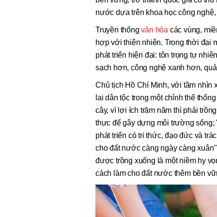
nước dựa trên khoa học công nghệ, 
Truyền thống
văn hóa
các vùng, miề
hợp với thiên nhiên. Trong thời đại 
phát triển hiện đại: tôn trọng tự nhiê
sạch hơn, công nghệ xanh hơn, quản
Chủ tịch Hồ Chí Minh, với tầm nhìn 
lai dân tộc trong một chỉnh thể thốn
cây, vì lợi ích trăm năm thì phải trồ
thực để gây dựng môi trường sống; 
phát triển có tri thức, đạo đức và tr
cho đất nước càng ngày càng xuân". 
được trồng xuống là một niềm hy vọn
cách làm cho đất nước thêm bền vữn