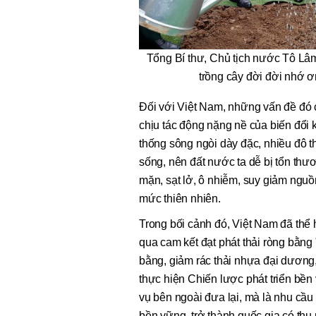
Tổng Bí thư, Chủ tịch nước Tô Lâm 
trồng cây đời đời nhớ
Đối với Việt Nam, những vấn đề đó c
chịu tác động nặng nề của biến đổi 
thống sông ngòi dày đặc, nhiều đô t
sống, nên đất nước ta dễ bị tổn thư
mặn, sạt lở, ô nhiễm, suy giảm nguồ
mức thiên nhiên.
Trong bối cảnh đó, Việt Nam đã thể
qua cam kết đạt phát thải ròng bằn
bằng, giảm rác thải nhựa đại dương, 
thực hiện Chiến lược phát triển bền
vụ bên ngoài đưa lại, mà là nhu cầu
bền vững, trở thành quốc gia có thu 