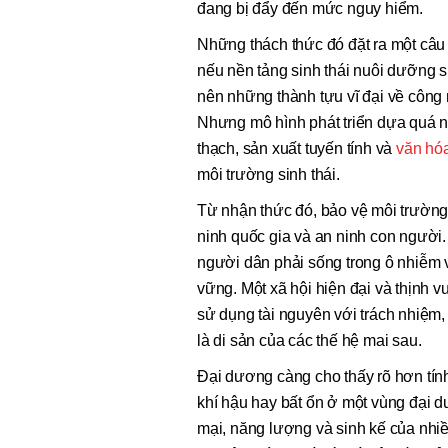
đang bị đẩy đến mức nguy hiểm.
Những thách thức đó đặt ra một câu 
nếu nền tảng sinh thái nuôi dưỡng 
nên những thành tựu vĩ đại về công 
Nhưng mô hình phát triển dựa quá nh
thạch, sản xuất tuyến tính và
văn hó
môi trường sinh thái.
Từ nhận thức đó, bảo vệ môi trường
ninh quốc gia và an ninh con người.
người dân phải sống trong ô nhiễm và
vững. Một xã hội hiện đại và thịnh vư
sử dụng tài nguyên với trách nhiệm, x
là di sản của các thế hệ mai sau.
Đại dương càng cho thấy rõ hơn tính
khí hậu hay bất ổn ở một vùng đại 
mại, năng lượng và sinh kế của nhiề