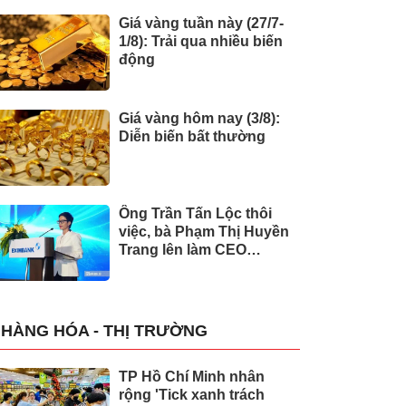
Giá vàng tuần này (27/7-
1/8): Trải qua nhiều biến
động
Giá vàng hôm nay (3/8):
Diễn biến bất thường
Ông Trần Tấn Lộc thôi
việc, bà Phạm Thị Huyền
Trang lên làm CEO
Eximbank
HÀNG HÓA - THỊ TRƯỜNG
TP Hồ Chí Minh nhân
rộng 'Tick xanh trách