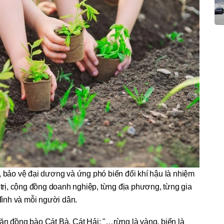
, bảo vệ đại dương và ứng phó biến đổi khí hậu là nhiệm
trị, cộng đồng doanh nghiệp, từng địa phương, từng gia
đình và mỗi người dân.
ặn đồng bào Cát Bà, Cát Hải: "…rừng là vàng, biển là