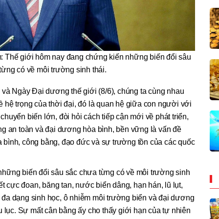
m: Thế giới hôm nay đang chứng kiến những biến đổi sâu
từng có về môi trường sinh thái.
 và Ngày Đại dương thế giới (8/6), chúng ta cùng nhau
hệ trọng của thời đại, đó là quan hệ giữa con người với
huyển biến lớn, đòi hỏi cách tiếp cận mới về phát triển,
ng an toàn và đại dương hòa bình, bền vững là vấn đề
hòa bình, công bằng, đạo đức và sự trường tồn của các quốc
hững biến đổi sâu sắc chưa từng có về môi trường sinh
 tiết cực đoan, băng tan, nước biển dâng, hạn hán, lũ lụt,
đa dạng sinh học, ô nhiễm môi trường biển và đại dương
u lục. Sự mất cân bằng ấy cho thấy giới hạn của tự nhiên