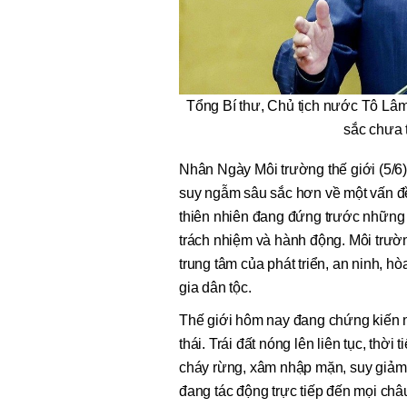
Tổng Bí thư, Chủ tịch nước Tô Lâ
sắc chưa 
Nhân Ngày Môi trường thế giới (5/6)
suy ngẫm sâu sắc hơn về một vấn đề 
thiên nhiên đang đứng trước những c
trách nhiệm và hành động. Môi trườ
trung tâm của phát triển, an ninh, 
gia dân tộc.
Thế giới hôm nay đang chứng kiến n
thái. Trái đất nóng lên liên tục, thời
cháy rừng, xâm nhập mặn, suy giảm 
đang tác động trực tiếp đến mọi châ