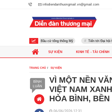
infodiendanthuongmail.vn@gmail.com
Bầu cử tổng thống Mỹ
Tiến tới Đại hội Đản
SỰ KIỆN
KINH TẾ - TÀI CHÍNH
TRANG CHỦ
SỰ KIỆN
VÌ MỘT NỀN VĂ
BÌNH
LUẬN
VIỆT NAM XAN
HÒA BÌNH, BỀN
06/06/2026 12:31