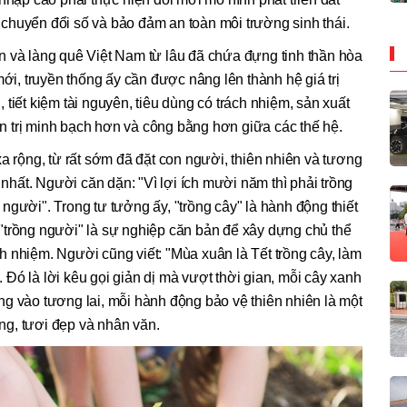
chuyển đổi số và bảo đảm an toàn môi trường sinh thái.
n và làng quê Việt Nam từ lâu đã chứa đựng tinh thần hòa
mới, truyền thống ấy cần được nâng lên thành hệ giá trị
n, tiết kiệm tài nguyên, tiêu dùng có trách nhiệm, sản xuất
 trị minh bạch hơn và công bằng hơn giữa các thế hệ.
xa rộng, từ rất sớm đã đặt con người, thiên nhiên và tương
g nhất. Người căn dặn: "Vì lợi ích mười năm thì phải trồng
ng người". Trong tư tưởng ấy, "trồng cây" là hành động thiết
"trồng người" là sự nghiệp căn bản để xây dựng chủ thể
ách nhiệm. Người cũng viết: "Mùa xuân là Tết trồng cây, làm
Đó là lời kêu gọi giản dị mà vượt thời gian, mỗi cây xanh
g vào tương lai, mỗi hành động bảo vệ thiên nhiên là một
g, tươi đẹp và nhân văn.