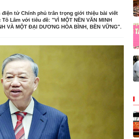
điện tử Chính phủ trân trọng giới thiệu bài viết
c Tô Lâm với tiêu đề: "VÌ MỘT NỀN VĂN MINH
ANH VÀ MỘT ĐẠI DƯƠNG HÒA BÌNH, BỀN VỮNG".