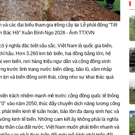
và các đại biểu tham gia trồng cây tại Lễ phát động “Tết
 ơn Bác Hồ” Xuân Bính Ngọ 2026 - Ảnh TTXVN
ó ý nghĩa đặc biệt sâu sắc. Việt Nam là quốc gia biển,
khí hậu. Hơn 3.260 km bờ biển, hai đồng bằng lớn, hệ
hị ven biển, nơi hàng triệu ngư dân và cộng đồng sinh
ơng trước tình trạng nước biển dâng, bão lũ, xâm nhập
n lợi và biến động sinh thái, cũng như sự khai thác quá
 hiện trách nhiệm mạnh mẽ trước cộng đồng quốc tế thông
g "0" vào năm 2050, thúc đẩy chuyển dịch năng lượng công
phát triển kinh tế tuần hoàn, bảo tồn đa dạng sinh học và
 vững kinh tế biển. Những cam kết ấy không phải là nghĩa
 tự thân của đất nước. Việt Nam muốn phát triển nhanh và
nhập cao phải thực hiện đổi mới mô hình phát triển đất