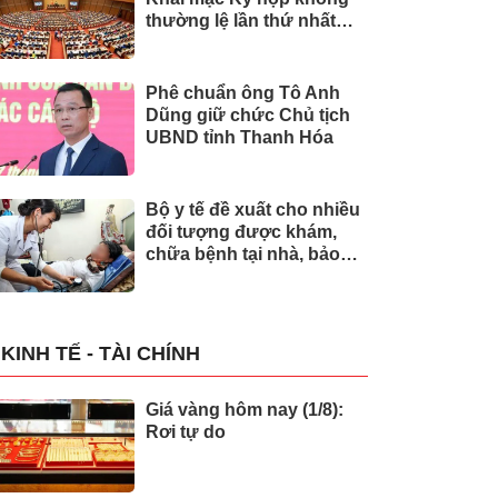
thường lệ lần thứ nhất
của Quốc hội
Phê chuẩn ông Tô Anh
Dũng giữ chức Chủ tịch
UBND tỉnh Thanh Hóa
Bộ y tế đề xuất cho nhiều
đối tượng được khám,
chữa bệnh tại nhà, bảo
hiểm y tế chi trả
KINH TẾ - TÀI CHÍNH
Giá vàng hôm nay (1/8):
Rơi tự do