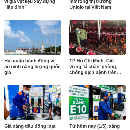
vì giá vật liệu xây dựng
mở rộng thị trường
“lập đỉnh”
Uniqlo tại Việt Nam
Hải quân hành động vì
TP Hồ Chí Minh: Giữ
an ninh năng lượng quốc
vững ‘lá chắn’ phòng,
gia
chống dịch bệnh trên
đàn vật nuôi
Giá xăng dầu đồng loạt
Từ hôm nay (1/6), xăng