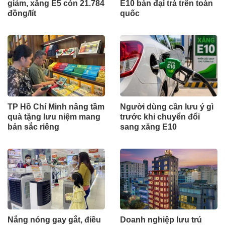
giảm, xăng E5 còn 21.784
E10 bán đại trà trên toàn
đồng/lít
quốc
TP Hồ Chí Minh nâng tầm
Người dùng cần lưu ý gì
quà tặng lưu niệm mang
trước khi chuyển đổi
bản sắc riêng
sang xăng E10
Nắng nóng gay gắt, điều
Doanh nghiệp lưu trú