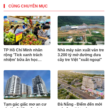
CÙNG CHUYÊN MỤC
TP Hồ Chí Minh nhân
Nhà máy sản xuất ván tre
rộng 'Tick xanh trách
3.200 tỷ mở đường đưa
nhiệm' bữa ăn học
cây tre Việt "xuất ngoại"
đường
Tạm gác giấc mơ an cư
Đà Nẵng - Điểm đến mới