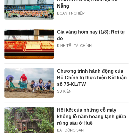
Nẵng
DOANH NGHIỆP
Giá vàng hôm nay (1/8): Rơi tự
do
KINH TẾ - TÀI CHÍNH
Chương trình hành động của
Bộ Chính trị thực hiện Kết luận
số 75-KL/TW
SỰ KIỆN
Hồi kết của những cỗ máy
khổng lồ nằm hoang lạnh giữa
rừng sâu ở Huế
BẤT ĐỘNG SẢN