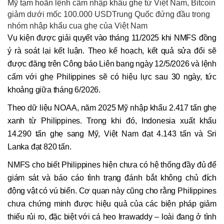
Mỹ tạm hoãn lệnh cấm nhập khẩu ghẹ từ Việt Nam, Bitcoin
giảm dưới mốc 100.000 USDTrung Quốc đứng đầu trong
nhóm nhập khẩu cua ghẹ của Việt Nam
Vụ kiện được giải quyết vào tháng 11/2025 khi NMFS đồng
ý rà soát lại kết luận. Theo kế hoạch, kết quả sửa đổi sẽ
được đăng trên Công báo Liên bang ngày 12/5/2026 và lệnh
cấm với ghẹ Philippines sẽ có hiệu lực sau 30 ngày, tức
khoảng giữa tháng 6/2026.
Theo dữ liệu NOAA, năm 2025 Mỹ nhập khẩu 2.417 tấn ghẹ
xanh từ Philippines. Trong khi đó, Indonesia xuất khẩu
14.290 tấn ghẹ sang Mỹ, Việt Nam đạt 4.143 tấn và Sri
Lanka đạt 820 tấn.
NMFS cho biết Philippines hiện chưa có hệ thống đầy đủ để
giám sát và báo cáo tình trạng đánh bắt không chủ đích
động vật có vú biển. Cơ quan này cũng cho rằng Philippines
chưa chứng minh được hiệu quả của các biện pháp giảm
thiểu rủi ro, đặc biệt với cá heo Irrawaddy – loài đang ở tình