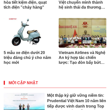
hòa tiết kiệm điện, quạt
Việt chuyển mình thành
tích điện "cháy hàng"
hệ sinh thái đa thương
hiệu
5 mẫu xe điện dưới 20
Vietnam Airlines và Nghệ
triệu đáng chú ý cho năm
An ký hợp tác chiến
học mới
lược: Tạo đòn bẩy bứt
phá du lịch, giao thương
MỚI CẬP NHẬT
Một thập kỷ giữ vững niềm tin:
Prudential Việt Nam 10 năm liên
tiếp được vinh danh trong Top