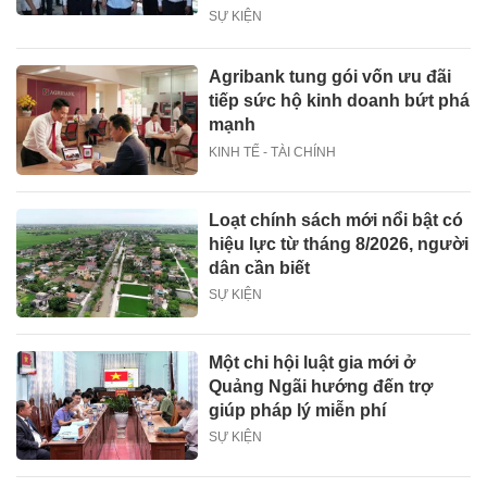
SỰ KIỆN
Agribank tung gói vốn ưu đãi
tiếp sức hộ kinh doanh bứt phá
mạnh
KINH TẾ - TÀI CHÍNH
Loạt chính sách mới nổi bật có
hiệu lực từ tháng 8/2026, người
dân cần biết
SỰ KIỆN
Một chi hội luật gia mới ở
Quảng Ngãi hướng đến trợ
giúp pháp lý miễn phí
SỰ KIỆN