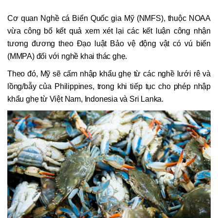
Cơ quan Nghề cá Biển Quốc gia Mỹ (NMFS), thuộc NOAA
vừa công bố kết quả xem xét lại các kết luận công nhận
tương đương theo Đạo luật Bảo vệ động vật có vú biển
(MMPA) đối với nghề khai thác ghẹ.
Theo đó, Mỹ sẽ cấm nhập khẩu ghẹ từ các nghề lưới rê và
lồng/bẫy của Philippines, trong khi tiếp tục cho phép nhập
khẩu ghẹ từ Việt Nam, Indonesia và Sri Lanka.