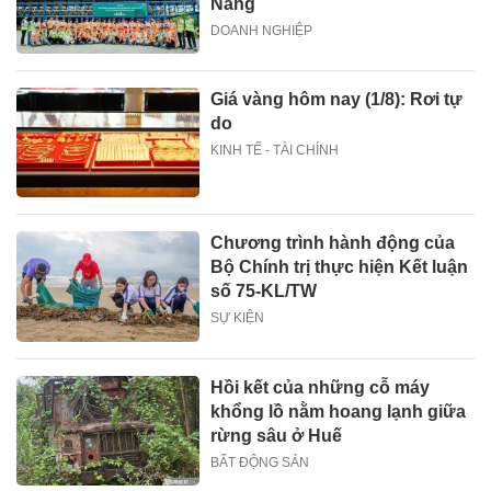
Nẵng
DOANH NGHIỆP
Giá vàng hôm nay (1/8): Rơi tự
do
KINH TẾ - TÀI CHÍNH
Chương trình hành động của
Bộ Chính trị thực hiện Kết luận
số 75-KL/TW
SỰ KIỆN
Hồi kết của những cỗ máy
khổng lồ nằm hoang lạnh giữa
rừng sâu ở Huế
BẤT ĐỘNG SẢN