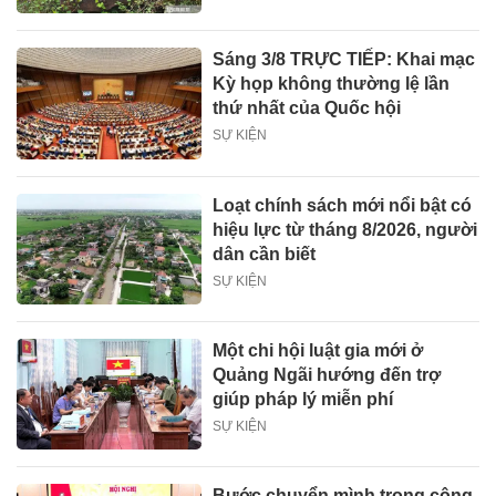
Sáng 3/8 TRỰC TIẾP: Khai mạc
Kỳ họp không thường lệ lần
thứ nhất của Quốc hội
SỰ KIỆN
Loạt chính sách mới nổi bật có
hiệu lực từ tháng 8/2026, người
dân cần biết
SỰ KIỆN
Một chi hội luật gia mới ở
Quảng Ngãi hướng đến trợ
giúp pháp lý miễn phí
SỰ KIỆN
Bước chuyển mình trong công