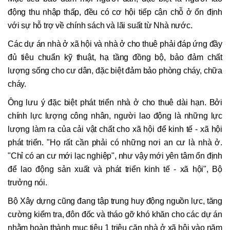
động thu nhập thấp, đều có cơ hội tiếp cận chỗ ở ổn định
với sự hỗ trợ về chính sách và lãi suất từ Nhà nước.
Các dự án nhà ở xã hội và nhà ở cho thuê phải đáp ứng đầy
đủ tiêu chuẩn kỹ thuật, hạ tầng đồng bộ, bảo đảm chất
lượng sống cho cư dân, đặc biệt đảm bảo phòng cháy, chữa
cháy.
Ông lưu ý đặc biệt phát triển nhà ở cho thuê dài hạn. Bởi
chính lực lượng công nhân, người lao động là những lực
lượng làm ra của cải vật chất cho xã hội để kinh tế - xã hội
phát triển. "Họ rất cần phải có những nơi an cư là nhà ở.
"Chỉ có an cư mới lạc nghiệp", như vậy mới yên tâm ổn định
để lao động sản xuất và phát triển kinh tế - xã hội", Bộ
trưởng nói.
Bộ Xây dựng cũng đang tập trung huy động nguồn lực, tăng
cường kiểm tra, đôn đốc và tháo gỡ khó khăn cho các dự án
nhằm hoàn thành mục tiêu 1 triệu căn nhà ở xã hội vào năm