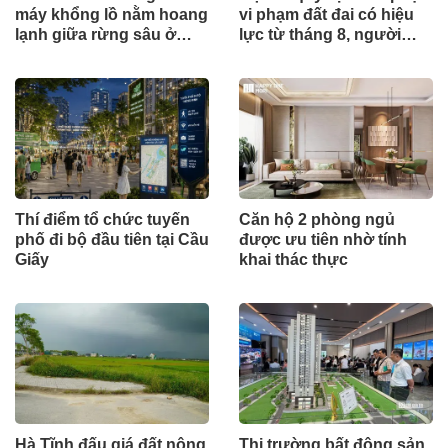
máy khổng lồ nằm hoang
vi phạm đất đai có hiệu
lạnh giữa rừng sâu ở
lực từ tháng 8, người
Huế
dân nên biết
Thí điểm tổ chức tuyến
Căn hộ 2 phòng ngủ
phố đi bộ đầu tiên tại Cầu
được ưu tiên nhờ tính
Giấy
khai thác thực
Hà Tĩnh đấu giá đất nông
Thị trường bất động sản