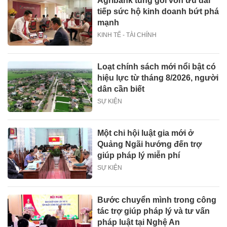
Agribank tung gói vốn ưu đãi
tiếp sức hộ kinh doanh bứt phá
mạnh
KINH TẾ - TÀI CHÍNH
Loạt chính sách mới nổi bật có
hiệu lực từ tháng 8/2026, người
dân cần biết
SỰ KIỆN
Một chi hội luật gia mới ở
Quảng Ngãi hướng đến trợ
giúp pháp lý miễn phí
SỰ KIỆN
Bước chuyển mình trong công
tác trợ giúp pháp lý và tư vấn
pháp luật tại Nghệ An