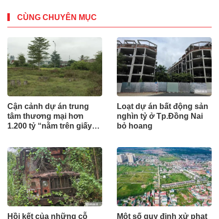
CÙNG CHUYÊN MỤC
Cận cảnh dự án trung
Loạt dự án bất động sản
tâm thương mại hơn
nghìn tỷ ở Tp.Đồng Nai
1.200 tỷ “nằm trên giấy”
bỏ hoang
ở Hà Tĩnh
Hồi kết của những cỗ
Một số quy định xử phạt