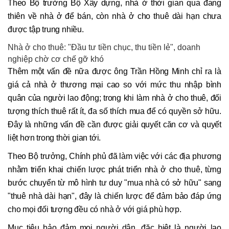
Theo Bộ trưởng Bộ Xây dựng, nhà ở thời gian qua đang
thiên về nhà ở để bán, còn nhà ở cho thuê dài hạn chưa
được tập trung nhiều.
Nhà ở cho thuê: "Đầu tư tiền chục, thu tiền lẻ", doanh
nghiệp chờ cơ chế gỡ khó
Thêm một vấn đề nữa được ông Trần Hồng Minh chỉ ra là
giá cả nhà ở thương mại cao so với mức thu nhập bình
quân của người lao động; trong khi làm nhà ở cho thuê, đối
tượng thích thuê rất ít, đa số thích mua để có quyền sở hữu.
Đây là những vấn đề cần được giải quyết căn cơ và quyết
liệt hơn trong thời gian tới.
Theo Bộ trưởng, Chính phủ đã làm việc với các địa phương
nhằm triển khai chiến lược phát triển nhà ở cho thuê, từng
bước chuyển từ mô hình tư duy "mua nhà có sở hữu" sang
"thuê nhà dài hạn", đây là chiến lược để đảm bảo đáp ứng
cho mọi đối tượng đều có nhà ở với giá phù hợp.
Mục tiêu bảo đảm mọi người dân, đặc biệt là người lao