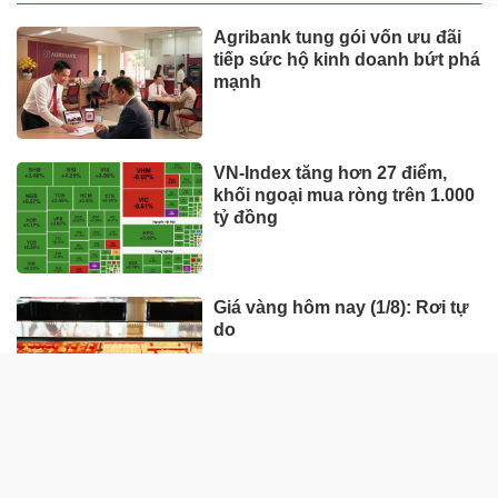
Agribank tung gói vốn ưu đãi
tiếp sức hộ kinh doanh bứt phá
mạnh
VN-Index tăng hơn 27 điểm,
khối ngoại mua ròng trên 1.000
tỷ đồng
Giá vàng hôm nay (1/8): Rơi tự
do
Giá vàng tuần này (27/7-1/8):
Trải qua nhiều biến động