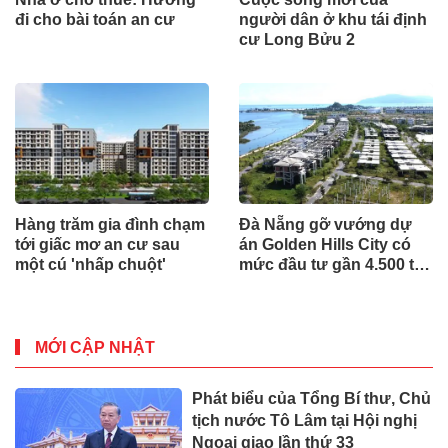
đi cho bài toán an cư
người dân ở khu tái định
cư Long Bửu 2
Hàng trăm gia đình chạm
Đà Nẵng gỡ vướng dự
tới giấc mơ an cư sau
án Golden Hills City có
một cú 'nhấp chuột'
mức đầu tư gần 4.500 tỷ
đồng, Trung Nam nói gì?
MỚI CẬP NHẬT
Phát biểu của Tổng Bí thư, Chủ
tịch nước Tô Lâm tại Hội nghị
Ngoại giao lần thứ 33