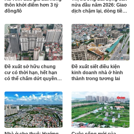
thôn khởi điểm hơn 3 tỷ
nửa đầu năm 2026: Giao
đồng/lô
dịch chậm lại, dòng tiền
chỉ tìm đến dự án có giá
trị thực
Đề xuất sở hữu chung
Đề xuất siết điều kiện
cư có thời hạn, hết hạn
kinh doanh nhà ở hình
có thể chấm dứt quyền
thành trong tương lai
sở hữu
Nhà ở cho thuê: Hướng
Cuộc sống mới của