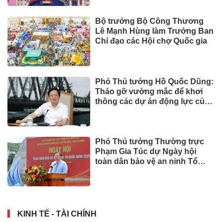
Bộ trưởng Bộ Công Thương
Lê Mạnh Hùng làm Trưởng Ban
Chỉ đạo các Hội chợ Quốc gia
Phó Thủ tướng Hồ Quốc Dũng:
Tháo gỡ vướng mắc để khơi
thông các dự án động lực của
Cần Thơ
Phó Thủ tướng Thường trực
Phạm Gia Túc dự Ngày hội
toàn dân bảo vệ an ninh Tổ
quốc tại Đặc khu Phú Quốc
KINH TẾ - TÀI CHÍNH