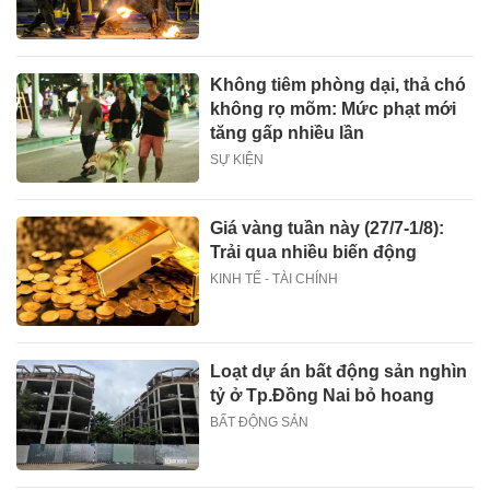
Không tiêm phòng dại, thả chó
không rọ mõm: Mức phạt mới
tăng gấp nhiều lần
SỰ KIỆN
Giá vàng tuần này (27/7-1/8):
Trải qua nhiều biến động
KINH TẾ - TÀI CHÍNH
Loạt dự án bất động sản nghìn
tỷ ở Tp.Đồng Nai bỏ hoang
BẤT ĐỘNG SẢN