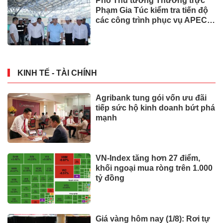
Phó Thủ tướng Thường trực
Phạm Gia Túc kiểm tra tiến độ
các công trình phục vụ APEC
2027
KINH TẾ - TÀI CHÍNH
Agribank tung gói vốn ưu đãi
tiếp sức hộ kinh doanh bứt phá
mạnh
VN-Index tăng hơn 27 điểm,
khối ngoại mua ròng trên 1.000
tỷ đồng
Giá vàng hôm nay (1/8): Rơi tự