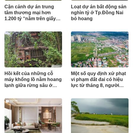
Cận cảnh dự án trung
Loạt dự án bất động sản
tâm thương mại hơn
nghìn tỷ ở Tp.Đồng Nai
1.200 tỷ “nằm trên giấy”
bỏ hoang
ở Hà Tĩnh
Hồi kết của những cỗ
Một số quy định xử phạt
máy khổng lồ nằm hoang
vi phạm đất đai có hiệu
lạnh giữa rừng sâu ở
lực từ tháng 8, người
Huế
dân nên biết