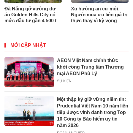
Đà Nẵng gỡ vướng dự
Xu hướng an cư mới:
án Golden Hills City có
Người mua ưu tiên giá trị
mức đầu tư gần 4.500 tỷ
thực thay vì kỳ vọng
đồng, Trung Nam nói gì?
ngắn hạn
MỚI CẬP NHẬT
AEON Việt Nam chính thức
khởi công Trung tâm Thương
mại AEON Phủ Lý
SỰ KIỆN
Một thập kỷ giữ vững niềm tin:
Prudential Việt Nam 10 năm liên
tiếp được vinh danh trong Top
10 Công ty Bảo hiểm uy tín
năm 2026