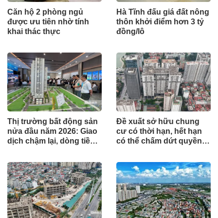
Căn hộ 2 phòng ngủ
Hà Tĩnh đấu giá đất nông
được ưu tiên nhờ tính
thôn khởi điểm hơn 3 tỷ
khai thác thực
đồng/lô
Thị trường bất động sản
Đề xuất sở hữu chung
nửa đầu năm 2026: Giao
cư có thời hạn, hết hạn
dịch chậm lại, dòng tiền
có thể chấm dứt quyền
chỉ tìm đến dự án có giá
sở hữu
trị thực