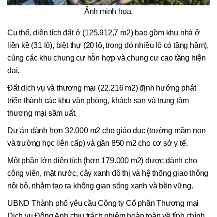
Ảnh minh họa.
Cụ thể, diện tích đất ở (125.912,7 m2) bao gồm khu nhà ở
liền kề (31 lô), biệt thự (20 lô, trong đó nhiều lô có tầng hầm),
cùng các khu chung cư hỗn hợp và chung cư cao tầng hiện
đại.
Đất dịch vụ và thương mại (22.216 m2) định hướng phát
triển thành các khu văn phòng, khách sạn và trung tâm
thương mại sầm uất.
Dự án dành hơn 32.000 m2 cho giáo dục (trường mầm non
và trường học liên cấp) và gần 850 m2 cho cơ sở y tế.
Một phần lớn diện tích (hơn 179.000 m2) được dành cho
công viên, mặt nước, cây xanh đô thị và hệ thống giao thông
nội bộ, nhằm tạo ra không gian sống xanh và bền vững.
UBND Thành phố yêu cầu Công ty Cổ phần Thương mại
Dịch vụ Đông Anh chịu trách nhiệm hoàn toàn về tính chính