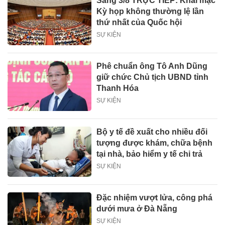
Sáng 3/8 TRỰC TIẾP: Khai mạc
Kỳ họp không thường lệ lần
thứ nhất của Quốc hội
SỰ KIỆN
Phê chuẩn ông Tô Anh Dũng
giữ chức Chủ tịch UBND tỉnh
Thanh Hóa
SỰ KIỆN
Bộ y tế đề xuất cho nhiều đối
tượng được khám, chữa bệnh
tại nhà, bảo hiểm y tế chi trả
SỰ KIỆN
Đặc nhiệm vượt lửa, công phá
dưới mưa ở Đà Nẵng
SỰ KIỆN