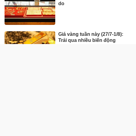
do
Giá vàng tuần này (27/7-1/8):
Trải qua nhiều biến động
HÀNG HÓA - THỊ TRƯỜNG
TP Hồ Chí Minh nhân rộng
'Tick xanh trách nhiệm' bữa ăn
học đường
Nhà máy sản xuất ván tre 3.200