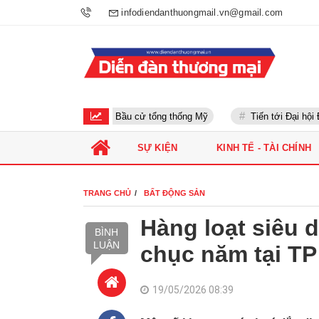
infodiendanthuongmail.vn@gmail.com
Bầu cử tổng thống Mỹ
Tiến tới Đại hội Đảng 
SỰ KIỆN
KINH TẾ - TÀI CHÍNH
TRANG CHỦ
BẤT ĐỘNG SẢN
Hàng loạt siêu 
BÌNH
LUẬN
chục năm tại TP
19/05/2026 08:39