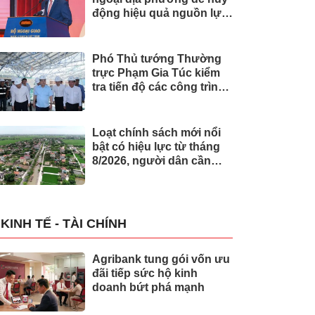
động hiệu quả nguồn lực
quốc tế
Phó Thủ tướng Thường
trực Phạm Gia Túc kiểm
tra tiến độ các công trình
phục vụ APEC 2027
Loạt chính sách mới nổi
bật có hiệu lực từ tháng
8/2026, người dân cần
biết
KINH TẾ - TÀI CHÍNH
Agribank tung gói vốn ưu
đãi tiếp sức hộ kinh
doanh bứt phá mạnh