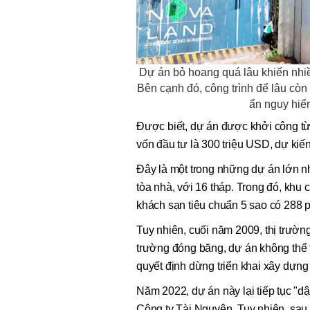
Dự án bỏ hoang quá lâu khiến nhiề
Bên cạnh đó, công trình để lâu còn t
ẩn nguy hiể
Được biết, dự án được khởi công từ
vốn đầu tư là 300 triệu USD, dự ki
Đây là một trong những dự án lớn nh
tòa nhà, với 16 tháp. Trong đó, khu
khách sạn tiêu chuẩn 5 sao có 288 
Tuy nhiên, cuối năm 2009, thị trường
trường đóng băng, dự án không thể 
quyết định dừng triển khai xây dựng
Năm 2022, dự án này lại tiếp tục "d
Công ty Tài Nguyên. Tuy nhiên, sau 