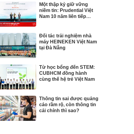
Một thập kỷ giữ vững
niềm tin: Prudential Việt
Nam 10 năm liên tiếp
được vinh danh trong Top
10 Công ty Bảo hiểm uy
tín năm 2026
Đối tác trải nghiệm nhà
máy HEINEKEN Việt Nam
tại Đà Nẵng
Từ học bổng đến STEM:
CUBHCM đồng hành
cùng thế hệ trẻ Việt Nam
Thông tin sai được quảng
cáo rầm rộ, còn thông tin
cải chính thì sao?