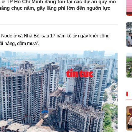
ịa ở TP Hồ Chí Minh đang tồn tại các dự án quy mô
 hàng chục năm, gây lãng phí lớn đến nguồn lực
e Node ở xã Nhà Bè, sau 17 năm kể từ ngày khởi công
dãi nắng, dầm mưa”.