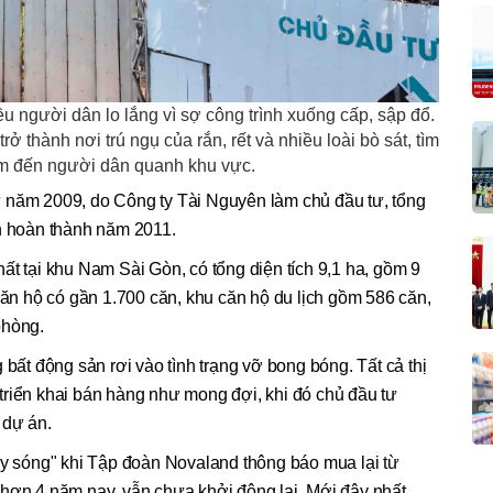
u người dân lo lắng vì sợ công trình xuống cấp, sập đổ.
rở thành nơi trú ngụ của rắn, rết và nhiều loài bò sát, tìm
m đến người dân quanh khu vực.
 năm 2009, do Công ty Tài Nguyên làm chủ đầu tư, tổng
ến hoàn thành năm 2011.
ất tại khu Nam Sài Gòn, có tổng diện tích 9,1 ha, gồm 9
 căn hộ có gần 1.700 căn, khu căn hộ du lịch gồm 586 căn,
phòng.
 bất động sản rơi vào tình trạng vỡ bong bóng. Tất cả thị
triển khai bán hàng như mong đợi, khi đó chủ đầu tư
 dự án.
ậy sóng" khi Tập đoàn Novaland thông báo mua lại từ
hơn 4 năm nay, vẫn chưa khởi động lại. Mới đây nhất,