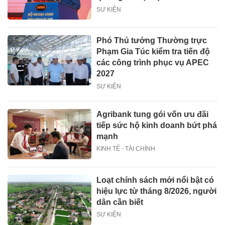
SỰ KIỆN
Phó Thủ tướng Thường trực
Phạm Gia Túc kiểm tra tiến độ
các công trình phục vụ APEC
2027
SỰ KIỆN
Agribank tung gói vốn ưu đãi
tiếp sức hộ kinh doanh bứt phá
mạnh
KINH TẾ - TÀI CHÍNH
Loạt chính sách mới nổi bật có
hiệu lực từ tháng 8/2026, người
dân cần biết
SỰ KIỆN