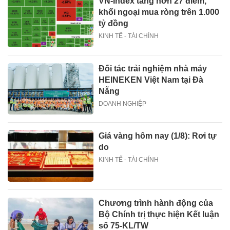
VN-Index tăng hơn 27 điểm,
khối ngoại mua ròng trên 1.000
tỷ đồng
KINH TẾ - TÀI CHÍNH
Đối tác trải nghiệm nhà máy
HEINEKEN Việt Nam tại Đà
Nẵng
DOANH NGHIỆP
Giá vàng hôm nay (1/8): Rơi tự
do
KINH TẾ - TÀI CHÍNH
Chương trình hành động của
Bộ Chính trị thực hiện Kết luận
số 75-KL/TW