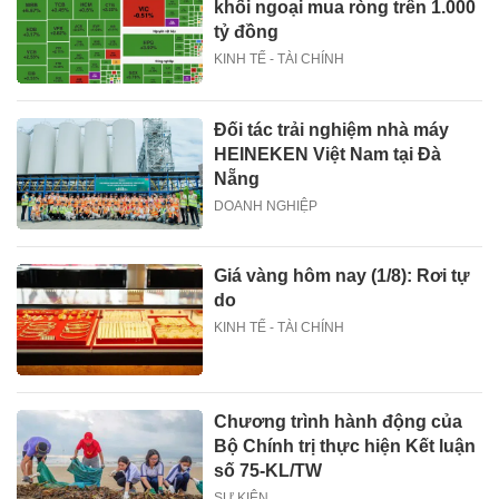
khối ngoại mua ròng trên 1.000
tỷ đồng
KINH TẾ - TÀI CHÍNH
Đối tác trải nghiệm nhà máy
HEINEKEN Việt Nam tại Đà
Nẵng
DOANH NGHIỆP
Giá vàng hôm nay (1/8): Rơi tự
do
KINH TẾ - TÀI CHÍNH
Chương trình hành động của
Bộ Chính trị thực hiện Kết luận
số 75-KL/TW
SỰ KIỆN