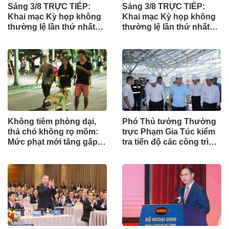
Sáng 3/8 TRỰC TIẾP:
Sáng 3/8 TRỰC TIẾP:
Khai mạc Kỳ họp không
Khai mạc Kỳ họp không
thường lệ lần thứ nhất
thường lệ lần thứ nhất
của Quốc hội
của Quốc hội
Không tiêm phòng dại,
Phó Thủ tướng Thường
thả chó không rọ mõm:
trực Phạm Gia Túc kiểm
Mức phạt mới tăng gấp
tra tiến độ các công trình
nhiều lần
phục vụ APEC 2027