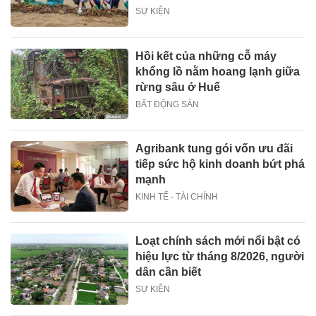
SỰ KIỆN
Hồi kết của những cỗ máy
khổng lồ nằm hoang lạnh giữa
rừng sâu ở Huế
BẤT ĐỘNG SẢN
Agribank tung gói vốn ưu đãi
tiếp sức hộ kinh doanh bứt phá
mạnh
KINH TẾ - TÀI CHÍNH
Loạt chính sách mới nổi bật có
hiệu lực từ tháng 8/2026, người
dân cần biết
SỰ KIỆN