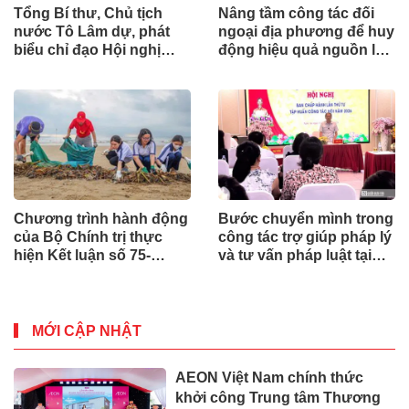
Tổng Bí thư, Chủ tịch
Nâng tầm công tác đối
nước Tô Lâm dự, phát
ngoại địa phương để huy
biểu chỉ đạo Hội nghị
động hiệu quả nguồn lực
Ngoại giao lần thứ 33
quốc tế
Chương trình hành động
Bước chuyển mình trong
của Bộ Chính trị thực
công tác trợ giúp pháp lý
hiện Kết luận số 75-
và tư vấn pháp luật tại
KL/TW
Nghệ An
MỚI CẬP NHẬT
AEON Việt Nam chính thức
khởi công Trung tâm Thương