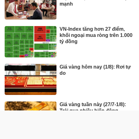
mạnh
VN-Index tăng hơn 27 điểm,
khối ngoại mua ròng trên 1.000
tỷ đồng
Giá vàng hôm nay (1/8): Rơi tự
do
Giá vàng tuần này (27/7-1/8):
Trải qua nhiều biến động