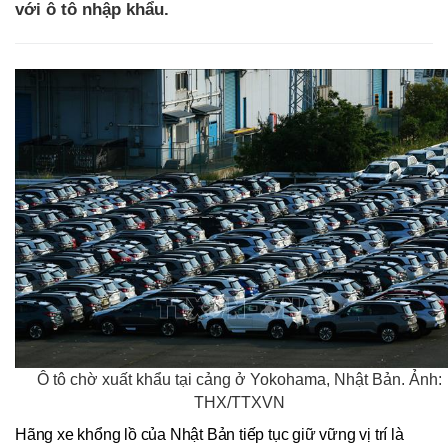
với ô tô nhập khẩu.
Ô tô chờ xuất khẩu tại cảng ở Yokohama, Nhật Bản. Ảnh:
THX/TTXVN
Hãng xe khổng lồ của Nhật Bản tiếp tục giữ vững vị trí là