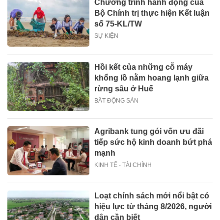
Chương trình hành động của
Bộ Chính trị thực hiện Kết luận
số 75-KL/TW
SỰ KIỆN
Hồi kết của những cỗ máy
khổng lồ nằm hoang lạnh giữa
rừng sâu ở Huế
BẤT ĐỘNG SẢN
Agribank tung gói vốn ưu đãi
tiếp sức hộ kinh doanh bứt phá
mạnh
KINH TẾ - TÀI CHÍNH
Loạt chính sách mới nổi bật có
hiệu lực từ tháng 8/2026, người
dân cần biết