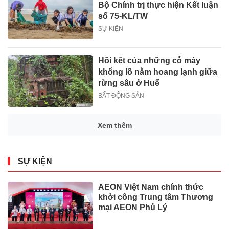
Bộ Chính trị thực hiện Kết luận
số 75-KL/TW
SỰ KIỆN
Hồi kết của những cỗ máy
khổng lồ nằm hoang lạnh giữa
rừng sâu ở Huế
BẤT ĐỘNG SẢN
Xem thêm
SỰ KIỆN
AEON Việt Nam chính thức
khởi công Trung tâm Thương
mại AEON Phủ Lý