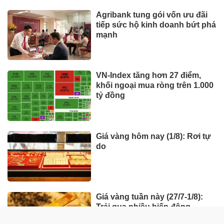
Agribank tung gói vốn ưu đãi
tiếp sức hộ kinh doanh bứt phá
mạnh
VN-Index tăng hơn 27 điểm,
khối ngoại mua ròng trên 1.000
tỷ đồng
Giá vàng hôm nay (1/8): Rơi tự
do
Giá vàng tuần này (27/7-1/8):
Trải qua nhiều biến động