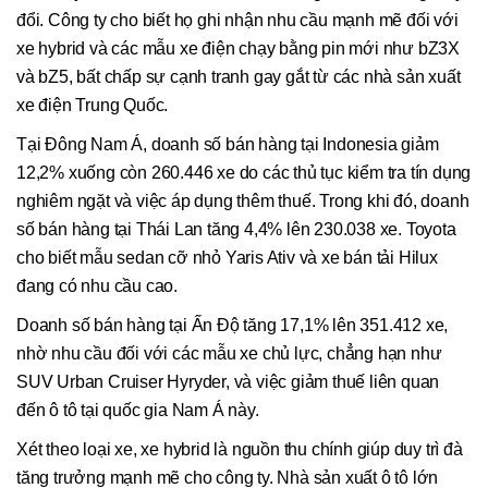
đổi. Công ty cho biết họ ghi nhận nhu cầu mạnh mẽ đối với
xe hybrid và các mẫu xe điện chạy bằng pin mới như bZ3X
và bZ5, bất chấp sự cạnh tranh gay gắt từ các nhà sản xuất
xe điện Trung Quốc.
Tại Đông Nam Á, doanh số bán hàng tại Indonesia giảm
12,2% xuống còn 260.446 xe do các thủ tục kiểm tra tín dụng
nghiêm ngặt và việc áp dụng thêm thuế. Trong khi đó, doanh
số bán hàng tại Thái Lan tăng 4,4% lên 230.038 xe. Toyota
cho biết mẫu sedan cỡ nhỏ Yaris Ativ và xe bán tải Hilux
đang có nhu cầu cao.
Doanh số bán hàng tại Ấn Độ tăng 17,1% lên 351.412 xe,
nhờ nhu cầu đối với các mẫu xe chủ lực, chẳng hạn như
SUV Urban Cruiser Hyryder, và việc giảm thuế liên quan
đến ô tô tại quốc gia Nam Á này.
Xét theo loại xe, xe hybrid là nguồn thu chính giúp duy trì đà
tăng trưởng mạnh mẽ cho công ty. Nhà sản xuất ô tô lớn