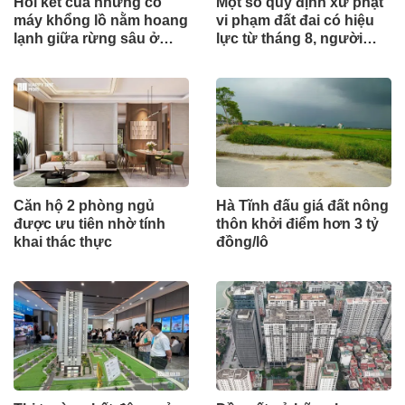
Hồi kết của những cỗ
Một số quy định xử phạt
máy khổng lồ nằm hoang
vi phạm đất đai có hiệu
lạnh giữa rừng sâu ở
lực từ tháng 8, người
Huế
dân nên biết
Căn hộ 2 phòng ngủ
Hà Tĩnh đấu giá đất nông
được ưu tiên nhờ tính
thôn khởi điểm hơn 3 tỷ
khai thác thực
đồng/lô