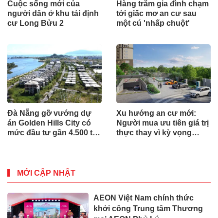
Cuộc sống mới của
Hàng trăm gia đình chạm
người dân ở khu tái định
tới giấc mơ an cư sau
cư Long Bửu 2
một cú 'nhấp chuột'
Đà Nẵng gỡ vướng dự
Xu hướng an cư mới:
án Golden Hills City có
Người mua ưu tiên giá trị
mức đầu tư gần 4.500 tỷ
thực thay vì kỳ vọng
đồng, Trung Nam nói gì?
ngắn hạn
MỚI CẬP NHẬT
AEON Việt Nam chính thức
khởi công Trung tâm Thương