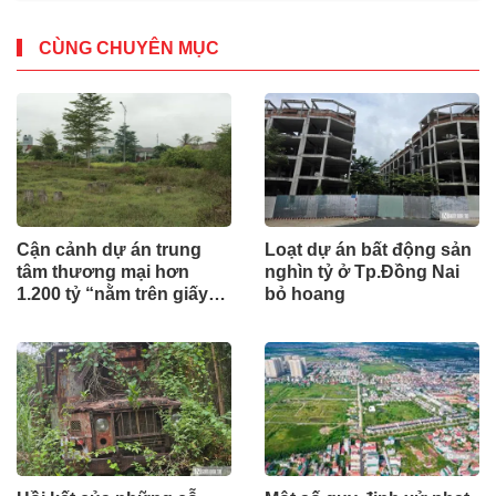
CÙNG CHUYÊN MỤC
Cận cảnh dự án trung
Loạt dự án bất động sản
tâm thương mại hơn
nghìn tỷ ở Tp.Đồng Nai
1.200 tỷ “nằm trên giấy”
bỏ hoang
ở Hà Tĩnh