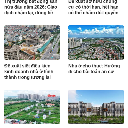
Thị trường bất động sản
Đề xuất sở hữu chung
nửa đầu năm 2026: Giao
cư có thời hạn, hết hạn
dịch chậm lại, dòng tiền
có thể chấm dứt quyền
chỉ tìm đến dự án có giá
sở hữu
trị thực
Đề xuất siết điều kiện
Nhà ở cho thuê: Hướng
kinh doanh nhà ở hình
đi cho bài toán an cư
thành trong tương lai