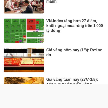
mạnh
VN-Index tăng hơn 27 điểm,
khối ngoại mua ròng trên 1.000
tỷ đồng
Giá vàng hôm nay (1/8): Rơi tự
do
Giá vàng tuần này (27/7-1/8):
Trải qua nhiều biến động