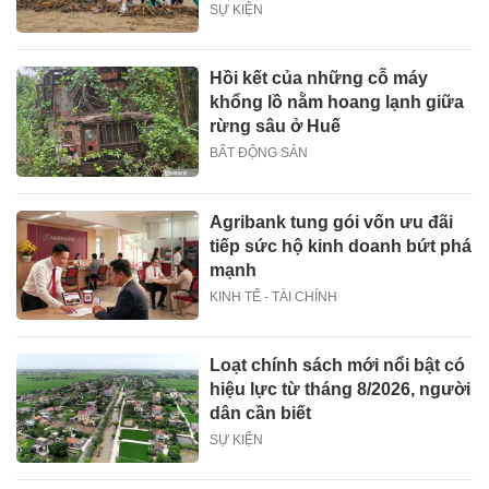
SỰ KIỆN
Hồi kết của những cỗ máy
khổng lồ nằm hoang lạnh giữa
rừng sâu ở Huế
BẤT ĐỘNG SẢN
Agribank tung gói vốn ưu đãi
tiếp sức hộ kinh doanh bứt phá
mạnh
KINH TẾ - TÀI CHÍNH
Loạt chính sách mới nổi bật có
hiệu lực từ tháng 8/2026, người
dân cần biết
SỰ KIỆN