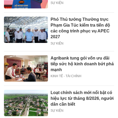
SỰ KIỆN
Phó Thủ tướng Thường trực
Phạm Gia Túc kiểm tra tiến độ
các công trình phục vụ APEC
2027
SỰ KIỆN
Agribank tung gói vốn ưu đãi
tiếp sức hộ kinh doanh bứt phá
mạnh
KINH TẾ - TÀI CHÍNH
Loạt chính sách mới nổi bật có
hiệu lực từ tháng 8/2026, người
dân cần biết
SỰ KIỆN