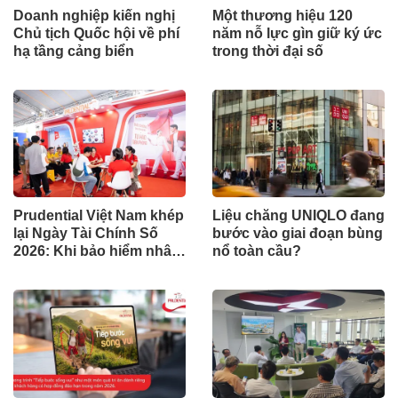
Doanh nghiệp kiến nghị
Một thương hiệu 120
Chủ tịch Quốc hội về phí
năm nỗ lực gìn giữ ký ức
hạ tầng cảng biển
trong thời đại số
Prudential Việt Nam khép
Liệu chăng UNIQLO đang
lại Ngày Tài Chính Số
bước vào giai đoạn bùng
2026: Khi bảo hiểm nhân
nổ toàn cầu?
thọ trở thành một phần
của cuộc hội thoại tài
chính số