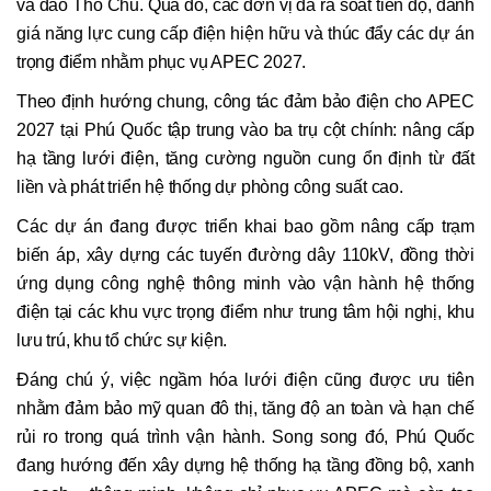
và đảo Thổ Chu. Qua đó, các đơn vị đã rà soát tiến độ, đánh
giá năng lực cung cấp điện hiện hữu và thúc đẩy các dự án
trọng điểm nhằm phục vụ APEC 2027.
Theo định hướng chung, công tác đảm bảo điện cho APEC
2027 tại Phú Quốc tập trung vào ba trụ cột chính: nâng cấp
hạ tầng lưới điện, tăng cường nguồn cung ổn định từ đất
liền và phát triển hệ thống dự phòng công suất cao.
Các dự án đang được triển khai bao gồm nâng cấp trạm
biến áp, xây dựng các tuyến đường dây 110kV, đồng thời
ứng dụng công nghệ thông minh vào vận hành hệ thống
điện tại các khu vực trọng điểm như trung tâm hội nghị, khu
lưu trú, khu tổ chức sự kiện.
Đáng chú ý, việc ngầm hóa lưới điện cũng được ưu tiên
nhằm đảm bảo mỹ quan đô thị, tăng độ an toàn và hạn chế
rủi ro trong quá trình vận hành. Song song đó, Phú Quốc
đang hướng đến xây dựng hệ thống hạ tầng đồng bộ, xanh