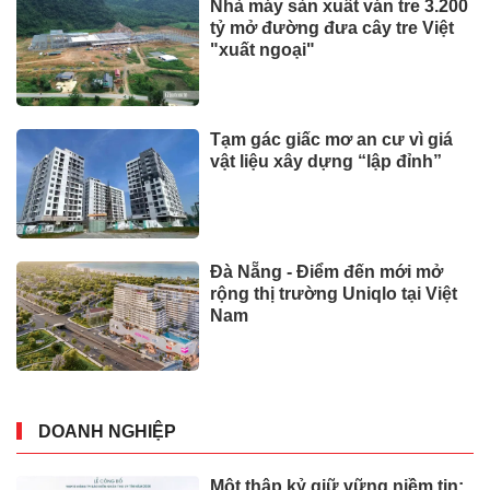
Nhà máy sản xuất ván tre 3.200
tỷ mở đường đưa cây tre Việt
"xuất ngoại"
Tạm gác giấc mơ an cư vì giá
vật liệu xây dựng “lập đỉnh”
Đà Nẵng - Điểm đến mới mở
rộng thị trường Uniqlo tại Việt
Nam
DOANH NGHIỆP
Một thập kỷ giữ vững niềm tin: