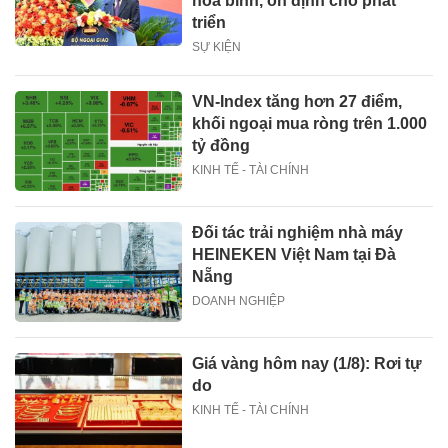
hòa bình, ổn định cho phát
triển
SỰ KIỆN
VN-Index tăng hơn 27 điểm,
khối ngoại mua ròng trên 1.000
tỷ đồng
KINH TẾ - TÀI CHÍNH
Đối tác trải nghiệm nhà máy
HEINEKEN Việt Nam tại Đà
Nẵng
DOANH NGHIỆP
Giá vàng hôm nay (1/8): Rơi tự
do
KINH TẾ - TÀI CHÍNH