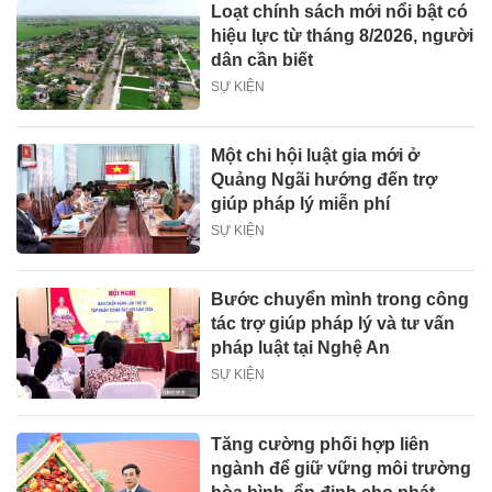
Loạt chính sách mới nổi bật có
hiệu lực từ tháng 8/2026, người
dân cần biết
SỰ KIỆN
Một chi hội luật gia mới ở
Quảng Ngãi hướng đến trợ
giúp pháp lý miễn phí
SỰ KIỆN
Bước chuyển mình trong công
tác trợ giúp pháp lý và tư vấn
pháp luật tại Nghệ An
SỰ KIỆN
Tăng cường phối hợp liên
ngành để giữ vững môi trường