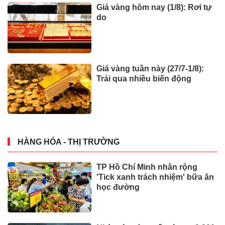
Giá vàng hôm nay (1/8): Rơi tự
do
Giá vàng tuần này (27/7-1/8):
Trải qua nhiều biến động
HÀNG HÓA - THỊ TRƯỜNG
TP Hồ Chí Minh nhân rộng
'Tick xanh trách nhiệm' bữa ăn
học đường