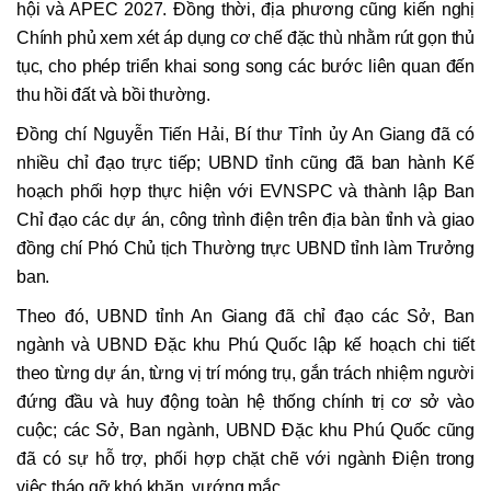
hội và APEC 2027. Đồng thời, địa phương cũng kiến nghị
Chính phủ xem xét áp dụng cơ chế đặc thù nhằm rút gọn thủ
tục, cho phép triển khai song song các bước liên quan đến
thu hồi đất và bồi thường.
Đồng chí Nguyễn Tiến Hải, Bí thư Tỉnh ủy An Giang đã có
nhiều chỉ đạo trực tiếp; UBND tỉnh cũng đã ban hành Kế
hoạch phối hợp thực hiện với EVNSPC và thành lập Ban
Chỉ đạo các dự án, công trình điện trên địa bàn tỉnh và giao
đồng chí Phó Chủ tịch Thường trực UBND tỉnh làm Trưởng
ban.
Theo đó, UBND tỉnh An Giang đã chỉ đạo các Sở, Ban
ngành và UBND Đặc khu Phú Quốc lập kế hoạch chi tiết
theo từng dự án, từng vị trí móng trụ, gắn trách nhiệm người
đứng đầu và huy động toàn hệ thống chính trị cơ sở vào
cuộc; các Sở, Ban ngành, UBND Đặc khu Phú Quốc cũng
đã có sự hỗ trợ, phối hợp chặt chẽ với ngành Điện trong
việc tháo gỡ khó khăn, vướng mắc.