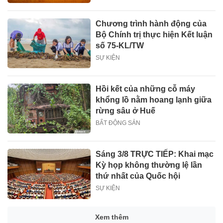
Chương trình hành động của
Bộ Chính trị thực hiện Kết luận
số 75-KL/TW
SỰ KIỆN
Hồi kết của những cỗ máy
khổng lồ nằm hoang lạnh giữa
rừng sâu ở Huế
BẤT ĐỘNG SẢN
Sáng 3/8 TRỰC TIẾP: Khai mạc
Kỳ họp không thường lệ lần
thứ nhất của Quốc hội
SỰ KIỆN
Xem thêm