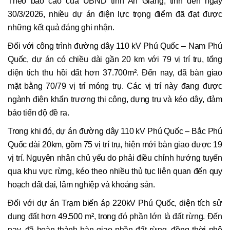
Theo báo cáo của UBND tỉnh An Giang, tính đến ngày
30/3/2026, nhiều dự án điện lực trọng điểm đã đạt được
những kết quả đáng ghi nhận.
Đối với công trình đường dây 110 kV Phú Quốc – Nam Phú
Quốc, dự án có chiều dài gần 20 km với 79 vị trí trụ, tổng
diện tích thu hồi đất hơn 37.700m². Đến nay, đã bàn giao
mặt bằng 70/79 vị trí móng trụ. Các vị trí này đang được
ngành điện khẩn trương thi công, dựng trụ và kéo dây, đảm
bảo tiến độ đề ra.
Trong khi đó, dự án đường dây 110 kV Phú Quốc – Bắc Phú
Quốc dài 20km, gồm 75 vị trí trụ, hiện mới bàn giao được 19
vị trí. Nguyên nhân chủ yếu do phải điều chỉnh hướng tuyến
qua khu vực rừng, kéo theo nhiều thủ tục liên quan đến quy
hoạch đất đai, lâm nghiệp và khoáng sản.
Đối với dự án Trạm biến áp 220kV Phú Quốc, diện tích sử
dụng đất hơn 49.500 m², trong đó phần lớn là đất rừng. Đến
nay, đã hoàn thành bàn giao phần đất rừng, đồng thời phê