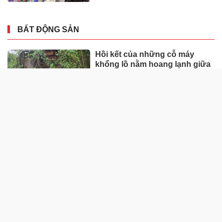
BẤT ĐỘNG SẢN
Hồi kết của những cỗ máy
khổng lồ nằm hoang lạnh giữa
rừng sâu ở Huế
Loạt dự án bất động sản nghìn
tỷ ở Tp.Đồng Nai bỏ hoang
Cận cảnh dự án trung tâm
thương mại hơn 1.200 tỷ “nằm
trên giấy” ở Hà Tĩnh