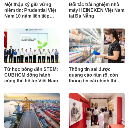
Một thập kỷ giữ vững
Đối tác trải nghiệm nhà
niềm tin: Prudential Việt
máy HEINEKEN Việt Nam
Nam 10 năm liên tiếp
tại Đà Nẵng
được vinh danh trong
Top 10 Công ty Bảo hiểm
uy tín năm 2026
Từ học bổng đến STEM:
Thông tin sai được
CUBHCM đồng hành
quảng cáo rầm rộ, còn
cùng thế hệ trẻ Việt Nam
thông tin cải chính thì
sao?