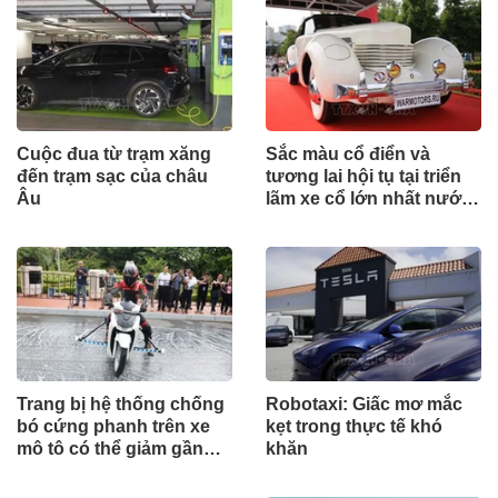
Cuộc đua từ trạm xăng
Sắc màu cổ điển và
đến trạm sạc của châu
tương lai hội tụ tại triển
Âu
lãm xe cổ lớn nhất nước
Nga
Trang bị hệ thống chống
Robotaxi: Giấc mơ mắc
bó cứng phanh trên xe
kẹt trong thực tế khó
mô tô có thể giảm gần
khăn
30% tai nạn