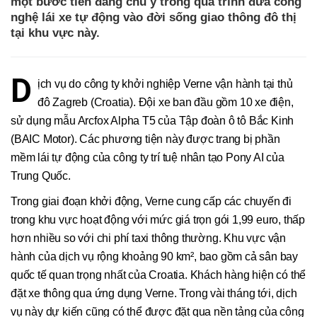
một bước tiến đáng chú ý trong quá trình đưa công
nghệ lái xe tự động vào đời sống giao thông đô thị
tại khu vực này.
D
ịch vụ do công ty khởi nghiệp Verne vận hành tại thủ
đô Zagreb (Croatia). Đội xe ban đầu gồm 10 xe điện,
sử dụng mẫu Arcfox Alpha T5 của Tập đoàn ô tô Bắc Kinh
(BAIC Motor). Các phương tiện này được trang bị phần
mềm lái tự động của công ty trí tuệ nhân tạo Pony AI của
Trung Quốc.
Trong giai đoạn khởi động, Verne cung cấp các chuyến đi
trong khu vực hoạt động với mức giá trọn gói 1,99 euro, thấp
hơn nhiều so với chi phí taxi thông thường. Khu vực vận
hành của dịch vụ rộng khoảng 90 km², bao gồm cả sân bay
quốc tế quan trọng nhất của Croatia. Khách hàng hiện có thể
đặt xe thông qua ứng dụng Verne. Trong vài tháng tới, dịch
vụ này dự kiến cũng có thể được đặt qua nền tảng của công