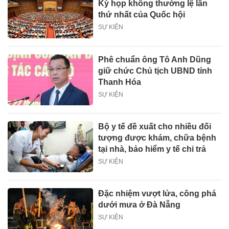
Kỳ họp không thường lệ lần
thứ nhất của Quốc hội
SỰ KIỆN
Phê chuẩn ông Tô Anh Dũng
giữ chức Chủ tịch UBND tỉnh
Thanh Hóa
SỰ KIỆN
Bộ y tế đề xuất cho nhiều đối
tượng được khám, chữa bệnh
tại nhà, bảo hiểm y tế chi trả
SỰ KIỆN
Đặc nhiệm vượt lửa, công phá
dưới mưa ở Đà Nẵng
SỰ KIỆN