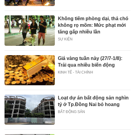
Không tiêm phòng dại, thả chó
không rọ mõm: Mức phạt mới
tăng gấp nhiều lần
SỰ KIỆN
Giá vàng tuần này (27/7-1/8):
Trải qua nhiều biến động
KINH TẾ - TÀI CHÍNH
Loạt dự án bất động sản nghìn
tỷ ở Tp.Đồng Nai bỏ hoang
BẤT ĐỘNG SẢN