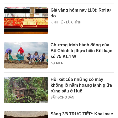
Giá vàng hôm nay (1/8): Rơi tự
do
KINH TẾ - TÀI CHÍNH
Chương trình hành động của
Bộ Chính trị thực hiện Kết luận
số 75-KL/TW
SỰ KIỆN
Hồi kết của những cỗ máy
khổng lồ nằm hoang lạnh giữa
rừng sâu ở Huế
BẤT ĐỘNG SẢN
Sáng 3/8 TRỰC TIẾP: Khai mạc