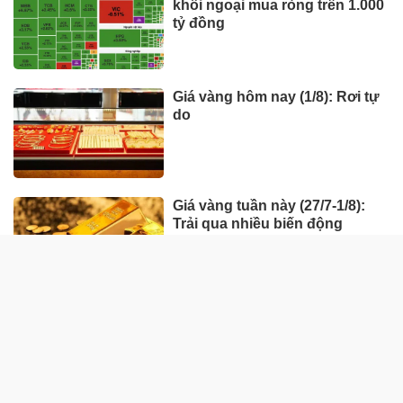
khối ngoại mua ròng trên 1.000
tỷ đồng
Giá vàng hôm nay (1/8): Rơi tự
do
Giá vàng tuần này (27/7-1/8):
Trải qua nhiều biến động
HÀNG HÓA - THỊ TRƯỜNG
TP Hồ Chí Minh nhân rộng
'Tick xanh trách nhiệm' bữa ăn