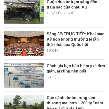
Cuộc đua từ trạm xăng đến
trạm sạc của châu Âu
XE VÀ CÔNG NGHỆ
Sáng 3/8 TRỰC TIẾP: Khai mạc
Kỳ họp không thường lệ lần
thứ nhất của Quốc hội
SỰ KIỆN
Cách gia hạn bảo hiểm y tế đơn
giản, ai cũng nên biết
SỰ KIỆN
Cận cảnh dự án trung tâm
thương mại hơn 1.200 tỷ “nằm
trên giấy” ở Hà Tĩnh