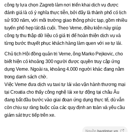
công ty lựa chọn Zagreb làm nơi triển khai dịch vụ được
đánh giá là có ý nghĩa thực tiễn, bởi đây là thành phố có lịch
sử 930 năm, với môi trường giao thông phức tạp, gồm nhiều
tuyến phố hẹp lát đá cuội. Theo Verne, điều kiện này giúp
công ty thu thập dữ liệu có giá trị để hoàn thiện dịch vụ và
từng bước thuyết phục khách hàng làm quen với xe tự lái.
Chủ tịch Hội đồng quản trị Verne, ông Marko Pejkovic, cho
biết hiện có khoảng 300 người được quyền truy cập ứng
dụng Verne. Ngoài ra, khoảng 4.000 người khác đang nằm
trong danh sách chờ.
Việc Verne đưa dịch vụ taxi tự lái vào vận hành thương mại
tại Croatia cho thấy công nghệ lái xe tự động tại châu Âu
đang bắt đầu bước vào giai đoạn ứng dụng thực tế, dù vẫn
còn chịu sự ràng buộc của các quy định an toàn và yêu cầu
giám sát trực tiếp trên xe.
Nguồn
baotintuc.vn