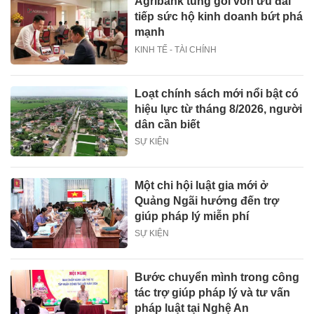
Agribank tung gói vốn ưu đãi
tiếp sức hộ kinh doanh bứt phá
mạnh
KINH TẾ - TÀI CHÍNH
Loạt chính sách mới nổi bật có
hiệu lực từ tháng 8/2026, người
dân cần biết
SỰ KIỆN
Một chi hội luật gia mới ở
Quảng Ngãi hướng đến trợ
giúp pháp lý miễn phí
SỰ KIỆN
Bước chuyển mình trong công
tác trợ giúp pháp lý và tư vấn
pháp luật tại Nghệ An