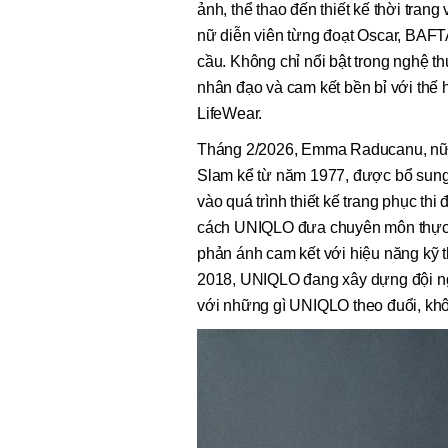
ảnh, thể thao đến thiết kế thời tran
nữ diễn viên từng đoạt Oscar, BAFT
cầu. Không chỉ nổi bật trong nghệ t
nhân đạo và cam kết bền bỉ với thế hệ
LifeWear.
Tháng 2/2026, Emma Raducanu, nữ v
Slam kể từ năm 1977, được bổ sung 
vào quá trình thiết kế trang phục th
cách UNIQLO đưa chuyên môn thực tế
phản ánh cam kết với hiệu năng kỹ 
2018, UNIQLO đang xây dựng đội ngũ
với những gì UNIQLO theo đuổi, khôn