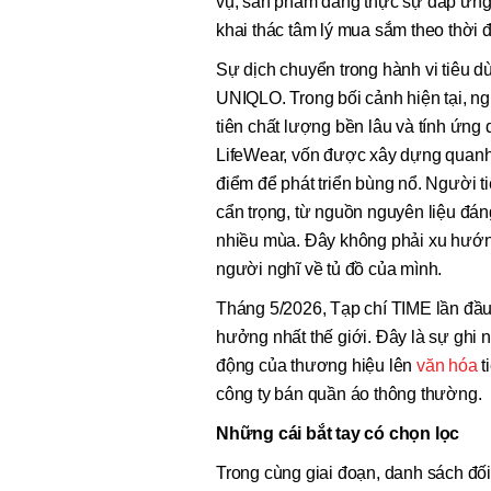
vụ, sản phẩm đang thực sự đáp ứng
khai thác tâm lý mua sắm theo thời 
Sự dịch chuyển trong hành vi tiêu d
UNIQLO. Trong bối cảnh hiện tại, ng
tiên chất lượng bền lâu và tính ứng 
LifeWear, vốn được xây dựng quanh n
điểm để phát triển bùng nổ. Người t
cẩn trọng, từ nguồn nguyên liệu đán
nhiều mùa. Đây không phải xu hướng
người nghĩ về tủ đồ của mình.
Tháng 5/2026, Tạp chí TIME lần đầ
hưởng nhất thế giới. Đây là sự ghi 
động của thương hiệu lên
văn hóa
t
công ty bán quần áo thông thường.
Những cái bắt tay có chọn lọc
Trong cùng giai đoạn, danh sách đố