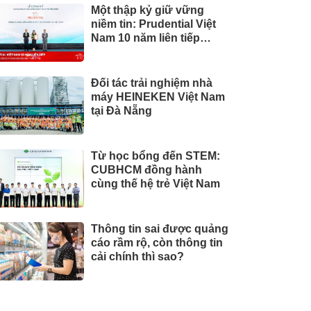
Một thập kỷ giữ vững
niềm tin: Prudential Việt
Nam 10 năm liên tiếp
được vinh danh trong Top
10 Công ty Bảo hiểm uy
tín năm 2026
Đối tác trải nghiệm nhà
máy HEINEKEN Việt Nam
tại Đà Nẵng
Từ học bổng đến STEM:
CUBHCM đồng hành
cùng thế hệ trẻ Việt Nam
Thông tin sai được quảng
cáo rầm rộ, còn thông tin
cải chính thì sao?