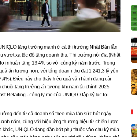
UNIQLO tăng trưởng mạnh ở cả thị trường Nhật Bản lẫn
ều vượt xa tốc độ tăng doanh thu. Thị trường nội địa (Nhật
 lợi nhuận tăng 13,4% so với cùng kỳ năm trước. Trong
t quả ấn tượng hơn, với tổng doanh thu đạt 1.241,3 tỷ yên
37,4%). Điều này cho thấy hiệu quả vận hành đang cải
ài chuỗi tăng trưởng ấn tượng khi năm tài chính 2025
Fast Retailing - công ty mẹ của UNIQLO lập kỷ lục lợi
trưởng đến từ cả doanh số theo mùa lẫn sức hút ngày
anh năm, cùng với hiệu ứng thương hiệu từ chiến lược
ch khác, UNIQLO đang dần bớt phụ thuộc vào chu kỳ mùa