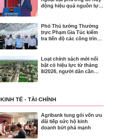
động hiệu quả nguồn lực
quốc tế
Phó Thủ tướng Thường
trực Phạm Gia Túc kiểm
tra tiến độ các công trình
phục vụ APEC 2027
Loạt chính sách mới nổi
bật có hiệu lực từ tháng
8/2026, người dân cần
biết
KINH TẾ - TÀI CHÍNH
Agribank tung gói vốn ưu
đãi tiếp sức hộ kinh
doanh bứt phá mạnh