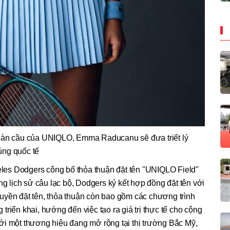
Toàn cầu của UNIQLO, Emma Raducanu sẽ đưa triết lý
úng quốc tế
es Dodgers công bố thỏa thuận đặt tên "UNIQLO Field"
ng lịch sử câu lạc bộ, Dodgers ký kết hợp đồng đặt tên với
uyền đặt tên, thỏa thuận còn bao gồm các chương trình
riển khai, hướng đến việc tạo ra giá trị thực tế cho cộng
ới một thương hiệu đang mở rộng tại thị trường Bắc Mỹ,