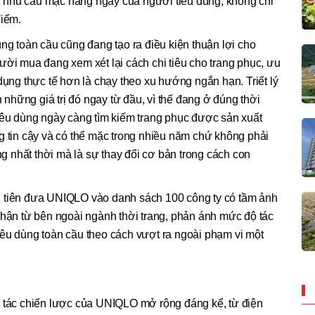
 nhu cầu mặc hàng ngày của người tiêu dùng, không chỉ
điểm.
ùng toàn cầu cũng đang tạo ra điều kiện thuận lợi cho
ười mua đang xem xét lại cách chi tiêu cho trang phục, ưu
dụng thực tế hơn là chạy theo xu hướng ngắn hạn. Triết lý
hững giá trị đó ngay từ đầu, vì thế đang ở đúng thời
iêu dùng ngày càng tìm kiếm trang phục được sản xuất
g tin cậy và có thể mặc trong nhiều năm chứ không phải
 nhất thời mà là sự thay đổi cơ bản trong cách con
u tiên đưa UNIQLO vào danh sách 100 công ty có tầm ảnh
nhận từ bên ngoài ngành thời trang, phản ánh mức độ tác
iêu dùng toàn cầu theo cách vượt ra ngoài phạm vi một
i tác chiến lược của UNIQLO mở rộng đáng kể, từ điện