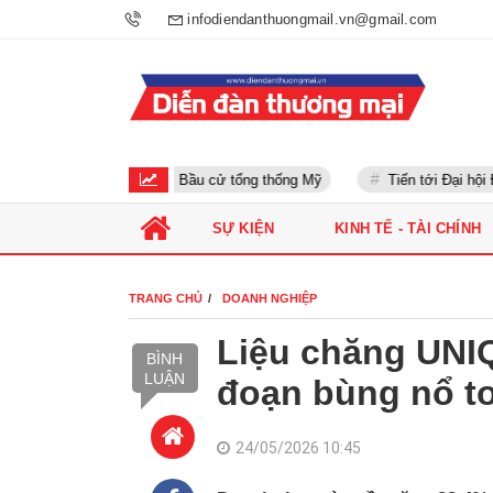
infodiendanthuongmail.vn@gmail.com
Bầu cử tổng thống Mỹ
Tiến tới Đại hội Đản
SỰ KIỆN
KINH TẾ - TÀI CHÍNH
TRANG CHỦ
DOANH NGHIỆP
Liệu chăng UNI
BÌNH
LUẬN
đoạn bùng nổ t
24/05/2026 10:45