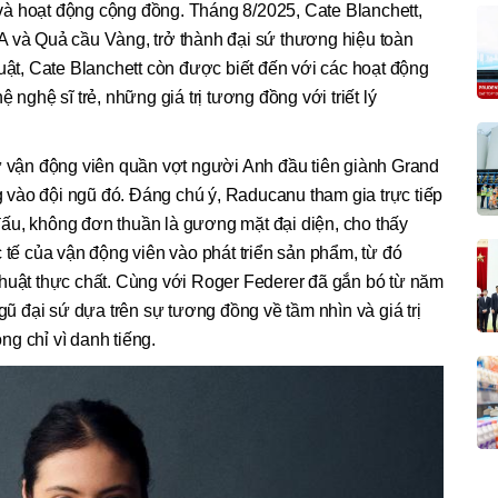
g và hoạt động cộng đồng. Tháng 8/2025, Cate Blanchett,
A và Quả cầu Vàng, trở thành đại sứ thương hiệu toàn
huật, Cate Blanchett còn được biết đến với các hoạt động
 nghệ sĩ trẻ, những giá trị tương đồng với triết lý
ận động viên quần vợt người Anh đầu tiên giành Grand
vào đội ngũ đó. Đáng chú ý, Raducanu tham gia trực tiếp
i đấu, không đơn thuần là gương mặt đại diện, cho thấy
 của vận động viên vào phát triển sản phẩm, từ đó
thuật thực chất. Cùng với Roger Federer đã gắn bó từ năm
 đại sứ dựa trên sự tương đồng về tầm nhìn và giá trị
g chỉ vì danh tiếng.