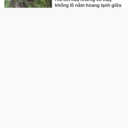
khổng lồ nằm hoang lạnh giữa
rừng sâu ở Huế
Loạt dự án bất động sản nghìn
tỷ ở Tp.Đồng Nai bỏ hoang
Cận cảnh dự án trung tâm
thương mại hơn 1.200 tỷ “nằm
trên giấy” ở Hà Tĩnh
Một số quy định xử phạt vi
phạm đất đai có hiệu lực từ
tháng 8, người dân nên biết