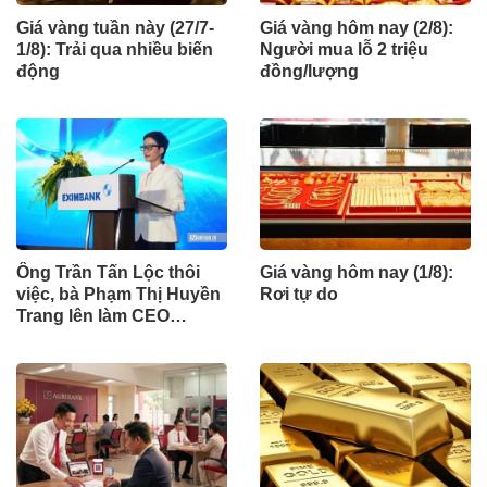
Giá vàng tuần này (27/7-
Giá vàng hôm nay (2/8):
1/8): Trải qua nhiều biến
Người mua lỗ 2 triệu
động
đồng/lượng
Ông Trần Tấn Lộc thôi
Giá vàng hôm nay (1/8):
việc, bà Phạm Thị Huyền
Rơi tự do
Trang lên làm CEO
Eximbank