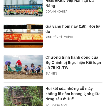
HEINEKEN Việt Nam tại Đà
Nẵng
DOANH NGHIỆP
Giá vàng hôm nay (1/8): Rơi tự
do
KINH TẾ - TÀI CHÍNH
Chương trình hành động của
Bộ Chính trị thực hiện Kết luận
số 75-KL/TW
SỰ KIỆN
Hồi kết của những cỗ máy
khổng lồ nằm hoang lạnh giữa
rừng sâu ở Huế
BẤT ĐỘNG SẢN