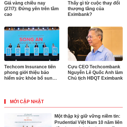
Giá vàng chiều nay
Thấy gì từ cuộc thay đổi
(27/7): Đứng yên trên tầm
thượng tầng của
cao
Eximbank?
Techcom Insurance tiên
Cựu CEO Techcombank
phong giới thiệu bảo
Nguyễn Lê Quốc Anh làm
hiểm sức khỏe bổ sung
Chủ tịch HĐQT Eximbank
BHYT tại Việt Nam
MỚI CẬP NHẬT
Một thập kỷ giữ vững niềm tin:
Prudential Việt Nam 10 năm liên