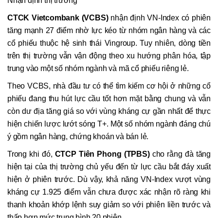
Nhận định thị trường
CTCK Vietcombank (VCBS)
nhận định VN-Index có phiên
tăng mạnh 27 điểm nhờ lực kéo từ nhóm ngân hàng và các
cổ phiếu thuộc hệ sinh thái Vingroup. Tuy nhiên, dòng tiền
trên thị trường vẫn vận động theo xu hướng phân hóa, tập
trung vào một số nhóm ngành và mã cổ phiếu riêng lẻ.
Theo VCBS, nhà đầu tư có thể tìm kiếm cơ hội ở những cổ
phiếu đang thu hút lực cầu tốt hơn mặt bằng chung và vẫn
còn dư địa tăng giá so với vùng kháng cự gần nhất để thực
hiện chiến lược lướt sóng T+. Một số nhóm ngành đáng chú
ý gồm ngân hàng, chứng khoán và bán lẻ.
Trong khi đó,
CTCP Tiên Phong (TPBS)
cho rằng đà tăng
hiện tại của thị trường chủ yếu đến từ lực cầu bắt đáy xuất
hiện ở phiên trước. Dù vậy, khả năng VN-Index vượt vùng
kháng cự 1.925 điểm vẫn chưa được xác nhận rõ ràng khi
thanh khoản khớp lệnh suy giảm so với phiên liền trước và
thấp hơn mức trung bình 20 phiên.