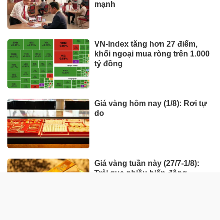
mạnh
VN-Index tăng hơn 27 điểm,
khối ngoại mua ròng trên 1.000
tỷ đồng
Giá vàng hôm nay (1/8): Rơi tự
do
Giá vàng tuần này (27/7-1/8):
Trải qua nhiều biến động