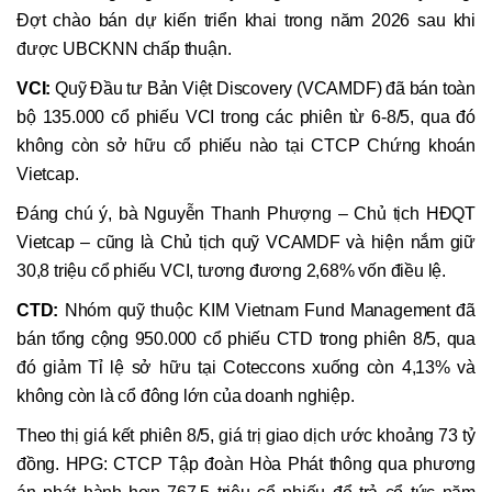
Đợt chào bán dự kiến triển khai trong năm 2026 sau khi
được UBCKNN chấp thuận.
VCI:
Quỹ Đầu tư Bản Việt Discovery (VCAMDF) đã bán toàn
bộ 135.000 cổ phiếu VCI trong các phiên từ 6-8/5, qua đó
không còn sở hữu cổ phiếu nào tại CTCP Chứng khoán
Vietcap.
Đáng chú ý, bà Nguyễn Thanh Phượng – Chủ tịch HĐQT
Vietcap – cũng là Chủ tịch quỹ VCAMDF và hiện nắm giữ
30,8 triệu cổ phiếu VCI, tương đương 2,68% vốn điều lệ.
CTD:
Nhóm quỹ thuộc KIM Vietnam Fund Management đã
bán tổng cộng 950.000 cổ phiếu CTD trong phiên 8/5, qua
đó giảm Tỉ lệ sở hữu tại Coteccons xuống còn 4,13% và
không còn là cổ đông lớn của doanh nghiệp.
Theo thị giá kết phiên 8/5, giá trị giao dịch ước khoảng 73 tỷ
đồng. HPG: CTCP Tập đoàn Hòa Phát thông qua phương