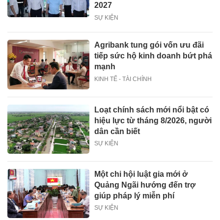
2027
SỰ KIỆN
Agribank tung gói vốn ưu đãi
tiếp sức hộ kinh doanh bứt phá
mạnh
KINH TẾ - TÀI CHÍNH
Loạt chính sách mới nổi bật có
hiệu lực từ tháng 8/2026, người
dân cần biết
SỰ KIỆN
Một chi hội luật gia mới ở
Quảng Ngãi hướng đến trợ
giúp pháp lý miễn phí
SỰ KIỆN