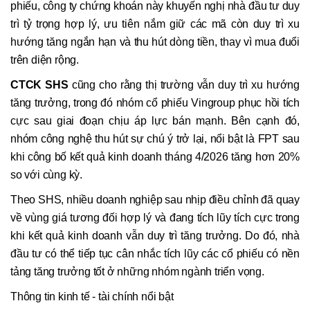
phiếu, công ty chứng khoán này khuyến nghị nhà đầu tư duy
trì tỷ trọng hợp lý, ưu tiên nắm giữ các mã còn duy trì xu
hướng tăng ngắn hạn và thu hút dòng tiền, thay vì mua đuổi
trên diện rộng.
CTCK SHS
cũng cho rằng thị trường vẫn duy trì xu hướng
tăng trưởng, trong đó nhóm cổ phiếu Vingroup phục hồi tích
cực sau giai đoạn chịu áp lực bán mạnh. Bên cạnh đó,
nhóm công nghệ thu hút sự chú ý trở lại, nổi bật là FPT sau
khi công bố kết quả kinh doanh tháng 4/2026 tăng hơn 20%
so với cùng kỳ.
Theo SHS, nhiều doanh nghiệp sau nhịp điều chỉnh đã quay
về vùng giá tương đối hợp lý và đang tích lũy tích cực trong
khi kết quả kinh doanh vẫn duy trì tăng trưởng. Do đó, nhà
đầu tư có thể tiếp tục cân nhắc tích lũy các cổ phiếu có nền
tảng tăng trưởng tốt ở những nhóm ngành triển vọng.
Thông tin kinh tế - tài chính nổi bật