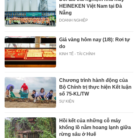
HEINEKEN Việt Nam tại Đà
Nẵng
DOANH NGHIỆP
Giá vàng hôm nay (1/8): Rơi tự
do
KINH TẾ - TÀI CHÍNH
Chương trình hành động của
Bộ Chính trị thực hiện Kết luận
số 75-KL/TW
SỰ KIỆN
Hồi kết của những cỗ máy
khổng lồ nằm hoang lạnh giữa
rừng sâu ở Huế