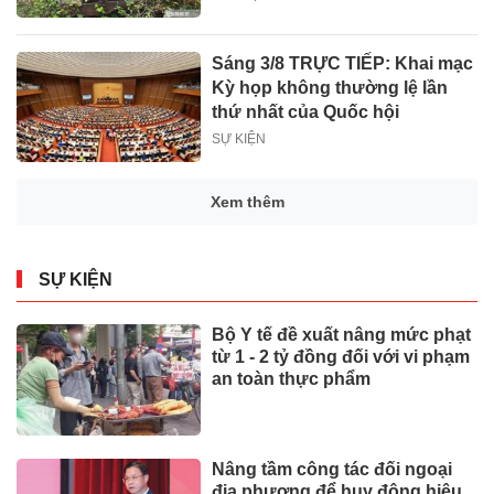
Sáng 3/8 TRỰC TIẾP: Khai mạc
Kỳ họp không thường lệ lần
thứ nhất của Quốc hội
SỰ KIỆN
Xem thêm
SỰ KIỆN
Bộ Y tế đề xuất nâng mức phạt
từ 1 - 2 tỷ đồng đối với vi phạm
an toàn thực phẩm
Nâng tầm công tác đối ngoại
địa phương để huy động hiệu