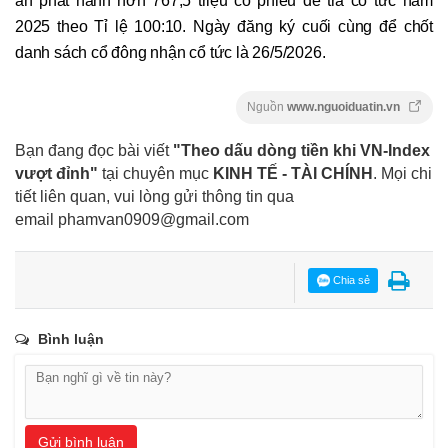
án phát hành hơn 767,5 triệu cổ phiếu để trả cổ tức năm
2025 theo Tỉ lệ 100:10. Ngày đăng ký cuối cùng để chốt
danh sách cổ đông nhận cổ tức là 26/5/2026.
Nguồn
www.nguoiduatin.vn
Bạn đang đọc bài viết
"Theo dấu dòng tiền khi VN-Index
vượt đỉnh"
tại chuyên mục
KINH TẾ - TÀI CHÍNH
. Mọi chi
tiết liên quan, vui lòng gửi thông tin qua
email
phamvan0909@gmail.com
Chia sẻ
Bình luận
Gửi bình luận