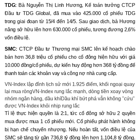
TDG:
Bà Nguyễn Thị Linh Hương, Kế toán trưởng CTCP
Đầu tư TDG Global, đã mua vào 425.000 cổ phiếu TDG
trong giai đoạn từ 15/4 đến 14/5. Sau giao dịch, bà Hương
nâng sở hữu lên hơn 630.000 cổ phiếu, tương đương 2,6%
vốn điều lệ.
SMC:
CTCP Đầu tư Thương mại SMC lên kế hoạch chào
bán hơn 36,8 triệu cổ phiếu cho cổ đông hiện hữu với giá
10.000 đồng/cổ phiếu, dự kiến huy động hơn 368 tỷ đồng để
thanh toán các khoản vay và công nợ nhà cung cấp.
VN-Index lập đỉnh lịch sử mới 1.925 điểm, khối ngoại quay
lại mua ròngVN-Index rung lắc mạnh, dòng tiền xoay vòng
nhóm ngân hàng, dầu khíDầu khí bứt phá vẫn không "cứu"
được VN-Index khỏi nhịp rung lắc
Tỉ lệ thực hiện quyền là 2:1, tức cổ đông sở hữu 2 quyền
mua được mua 1 cổ phiếu mới. Cổ phiếu phát hành không
bị hạn chế chuyển nhượng. Nếu hoàn tất, vốn điều lệ của
SMC sẽ tăng từ gần 736,8 tỷ đồng lên hơn 1.104,8 tỷ đồng.