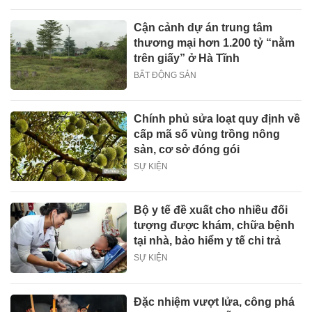
Cận cảnh dự án trung tâm
thương mại hơn 1.200 tỷ “nằm
trên giấy” ở Hà Tĩnh
BẤT ĐỘNG SẢN
Chính phủ sửa loạt quy định về
cấp mã số vùng trồng nông
sản, cơ sở đóng gói
SỰ KIỆN
Bộ y tế đề xuất cho nhiều đối
tượng được khám, chữa bệnh
tại nhà, bảo hiểm y tế chi trả
SỰ KIỆN
Đặc nhiệm vượt lửa, công phá