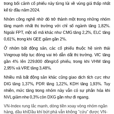
trong bối cảnh cổ phiếu này từng lùi về vùng giá thấp nhất
kể từ đầu năm 2024.
Nhóm công nghệ nhờ đó trở thành một trong những nhóm
tăng mạnh nhất thị trường với chỉ số ngành tăng 1,82%.
Ngoài FPT, một số mã khác như CMG tăng 2,2%, ELC tăng
0,61%, trong khi GEE giảm gần 2%.
Ở nhóm bất động sản, các cổ phiếu thuộc hệ sinh thái
Vingroup tiếp tục đóng vai trò dẫn dắt thị trường. VIC tăng
gần 4% lên 229.800 đồng/cổ phiếu, trong khi VHM tăng
2,95% và VRE tăng 3,48%.
Nhiều mã bất động sản khác cũng giao dịch tích cực như
DIG tăng 1,37%, PDR tăng 1,22%, KDH tăng 1,93%. Tuy
nhiên, mức tăng trong nhóm này vẫn có sự phân hóa khi
NVL giảm nhẹ 0,3% còn DXG gần như đi ngang.
VN-Index rung lắc mạnh, dòng tiền xoay vòng nhóm ngân
hàng, dầu khíDầu khí bứt phá vẫn không "cứu" được VN-