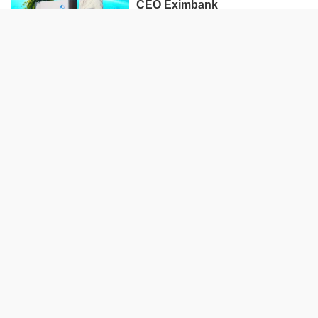
CEO Eximbank
HÀNG HÓA - THỊ TRƯỜNG
TP Hồ Chí Minh nhân rộng
'Tick xanh trách nhiệm' bữa ăn
học đường
Nhà máy sản xuất ván tre 3.200
tỷ mở đường đưa cây tre Việt
"xuất ngoại"
Tạm gác giấc mơ an cư vì giá
vật liệu xây dựng “lập đỉnh”