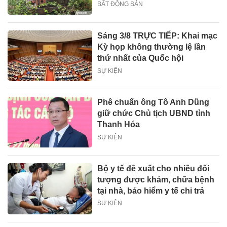
BẤT ĐỘNG SẢN
Sáng 3/8 TRỰC TIẾP: Khai mạc
Kỳ họp không thường lệ lần
thứ nhất của Quốc hội
SỰ KIỆN
Phê chuẩn ông Tô Anh Dũng
giữ chức Chủ tịch UBND tỉnh
Thanh Hóa
SỰ KIỆN
Bộ y tế đề xuất cho nhiều đối
tượng được khám, chữa bệnh
tại nhà, bảo hiểm y tế chi trả
SỰ KIỆN