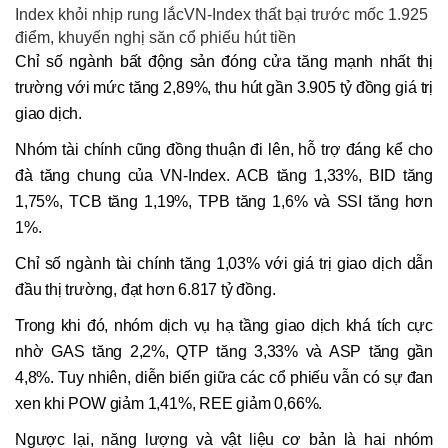
Index khỏi nhịp rung lắcVN-Index thất bại trước mốc 1.925
điểm, khuyến nghị săn cổ phiếu hút tiền
Chỉ số ngành bất động sản đóng cửa tăng mạnh nhất thị
trường với mức tăng 2,89%, thu hút gần 3.905 tỷ đồng giá trị
giao dịch.
Nhóm tài chính cũng đồng thuận đi lên, hỗ trợ đáng kể cho
đà tăng chung của VN-Index. ACB tăng 1,33%, BID tăng
1,75%, TCB tăng 1,19%, TPB tăng 1,6% và SSI tăng hơn
1%.
Chỉ số ngành tài chính tăng 1,03% với giá trị giao dịch dẫn
đầu thị trường, đạt hơn 6.817 tỷ đồng.
Trong khi đó, nhóm dịch vụ hạ tầng giao dịch khá tích cực
nhờ GAS tăng 2,2%, QTP tăng 3,33% và ASP tăng gần
4,8%. Tuy nhiên, diễn biến giữa các cổ phiếu vẫn có sự đan
xen khi POW giảm 1,41%, REE giảm 0,66%.
Ngược lại, năng lượng và vật liệu cơ bản là hai nhóm