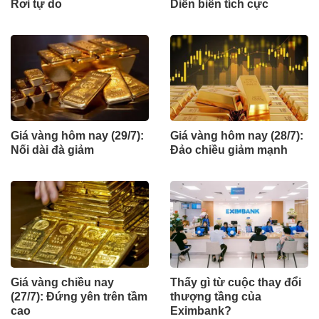
Rơi tự do
Diễn biến tích cực
Giá vàng hôm nay (29/7):
Giá vàng hôm nay (28/7):
Nối dài đà giảm
Đảo chiều giảm mạnh
Giá vàng chiều nay
Thấy gì từ cuộc thay đổi
(27/7): Đứng yên trên tầm
thượng tầng của
cao
Eximbank?