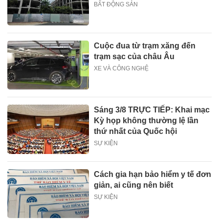
BẤT ĐỘNG SẢN
Cuộc đua từ trạm xăng đến
trạm sạc của châu Âu
XE VÀ CÔNG NGHỆ
Sáng 3/8 TRỰC TIẾP: Khai mạc
Kỳ họp không thường lệ lần
thứ nhất của Quốc hội
SỰ KIỆN
Cách gia hạn bảo hiểm y tế đơn
giản, ai cũng nên biết
SỰ KIỆN