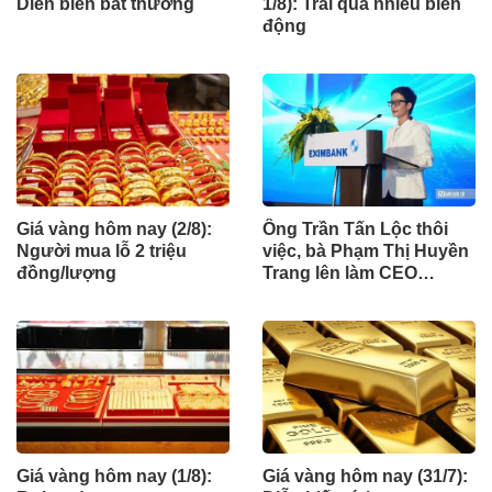
Diễn biến bất thường
1/8): Trải qua nhiều biến
động
Giá vàng hôm nay (2/8):
Ông Trần Tấn Lộc thôi
Người mua lỗ 2 triệu
việc, bà Phạm Thị Huyền
đồng/lượng
Trang lên làm CEO
Eximbank
Giá vàng hôm nay (1/8):
Giá vàng hôm nay (31/7):