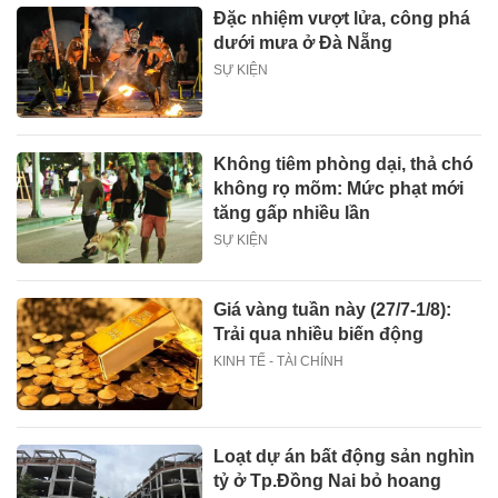
Đặc nhiệm vượt lửa, công phá
dưới mưa ở Đà Nẵng
SỰ KIỆN
Không tiêm phòng dại, thả chó
không rọ mõm: Mức phạt mới
tăng gấp nhiều lần
SỰ KIỆN
Giá vàng tuần này (27/7-1/8):
Trải qua nhiều biến động
KINH TẾ - TÀI CHÍNH
Loạt dự án bất động sản nghìn
tỷ ở Tp.Đồng Nai bỏ hoang