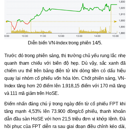
Diễn biến VN-Index trong phiên 14/5.
Trước đó trong phiên sáng, thị trường chủ yếu rung lắc nhẹ
quanh tham chiếu với biên độ hẹp. Dù vậy, sắc xanh đã
chiếm ưu thế trên bảng điện tử khi dòng tiền có dấu hiệu
quay lại nhóm cổ phiếu vốn hóa lớn. Chốt phiên sáng, VN-
Index tăng hơn 20 điểm lên 1.918,15 điểm với 170 mã tăng
và 111 mã giảm trên HoSE.
Điểm nhấn đáng chú ý trong ngày đến từ cổ phiếu FPT khi
tăng mạnh 4,53% lên 73.900 đồng/cổ phiếu, thanh khoản
dẫn đầu sàn HoSE với hơn 21,5 triệu đơn vị khớp lệnh. Đà
hồi phục của FPT diễn ra sau giai đoạn điều chỉnh kéo dài,