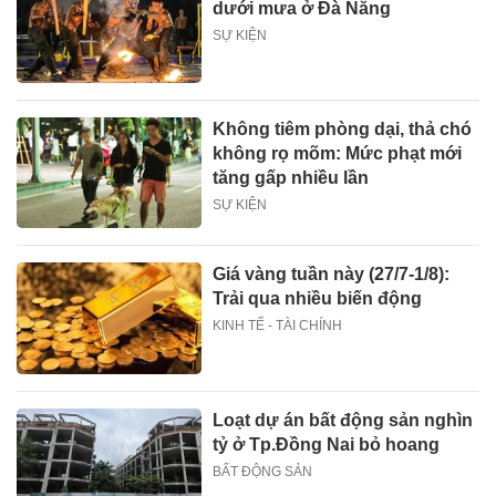
dưới mưa ở Đà Nẵng
SỰ KIỆN
Không tiêm phòng dại, thả chó
không rọ mõm: Mức phạt mới
tăng gấp nhiều lần
SỰ KIỆN
Giá vàng tuần này (27/7-1/8):
Trải qua nhiều biến động
KINH TẾ - TÀI CHÍNH
Loạt dự án bất động sản nghìn
tỷ ở Tp.Đồng Nai bỏ hoang
BẤT ĐỘNG SẢN