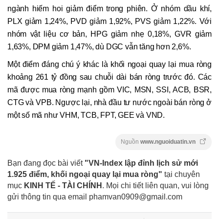
ngành hiếm hoi giảm điểm trong phiên. Ở nhóm dầu khí,
PLX giảm 1,24%, PVD giảm 1,92%, PVS giảm 1,22%. Với
nhóm vật liệu cơ bản, HPG giảm nhẹ 0,18%, GVR giảm
1,63%, DPM giảm 1,47%, dù DGC vẫn tăng hơn 2,6%.
Một điểm đáng chú ý khác là khối ngoại quay lại mua ròng
khoảng 261 tỷ đồng sau chuỗi dài bán ròng trước đó. Các
mã được mua ròng mạnh gồm VIC, MSN, SSI, ACB, BSR,
CTG và VPB. Ngược lại, nhà đầu tư nước ngoài bán ròng ở
một số mã như VHM, TCB, FPT, GEE và VND.
Nguồn
www.nguoiduatin.vn
Bạn đang đọc bài viết
"VN-Index lập đỉnh lịch sử mới
1.925 điểm, khối ngoại quay lại mua ròng"
tại chuyên
mục
KINH TẾ - TÀI CHÍNH
. Mọi chi tiết liên quan, vui lòng
gửi thông tin qua email
phamvan0909@gmail.com